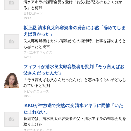
清水アキラの謝罪会見を受け「お父様が怒るのもよく分か
る」と梅沢
日刊スポーツ
15:23
坂上忍 清水良太郎容疑者の発言にぶ然「辞めてしま
えば良かった」
良太郎容疑者はカジノ騒動からの復帰時、仕事を辞めようと
も思ったと発言
スポニチアネックス
14:02
フィフィが清水良太郎容疑者を批判「そう言えばお
父さんだったんだ」
「そう言えばお父さんだったんだ」と忘れるくらい子どもじ
みていると批判
トピックニュース
13:22
IKKOが生放送で突然の涙 清水アキラに同情「いた
たまれない」
番組では、清水良太郎容疑者の父・清水アキラの謝罪会見を
取り上げた
スポニチアネックス