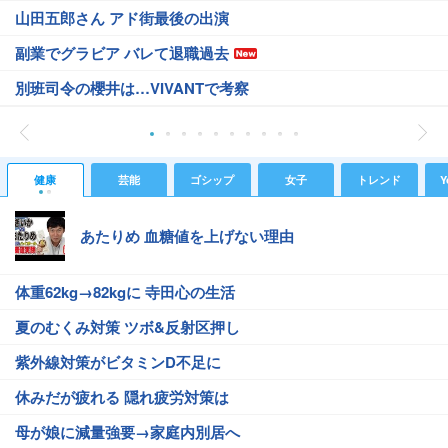
山田五郎さん アド街最後の出演
副業でグラビア バレて退職過去
別班司令の櫻井は…VIVANTで考察
健康
芸能
ゴシップ
女子
トレンド
Y
あたりめ 血糖値を上げない理由
体重62kg→82kgに 寺田心の生活
夏のむくみ対策 ツボ&反射区押し
紫外線対策がビタミンD不足に
休みだが疲れる 隠れ疲労対策は
母が娘に減量強要→家庭内別居へ