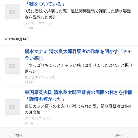
「嘘をついている」
9月に番組で共演した際、違法賭博疑惑で謹慎した清水容疑
者を説教した美川
デイリースポーツ
05:00
2017年10月14日
橋本マナミ 清水良太郎容疑者の印象を明かす「チャ
ラい感じ」
「やっぱりちょっとチャラい感じはありましたよね」と振り
返った
スポニチアネックス
22:08
東国原英夫氏 清水良太郎容疑者の周囲の甘さを指摘
「謹慎も短かった」
違法カジノ店への出入りが報じられた際、清水容疑者は約4
カ月謹慎
デイリースポーツ
21:19
前ヘ
次ヘ