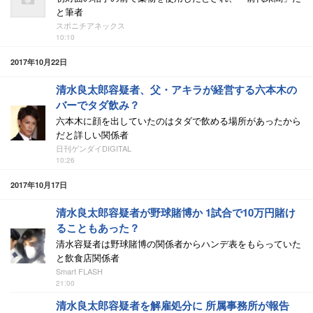
と筆者
スポニチアネックス
10:10
2017年10月22日
清水良太郎容疑者、父・アキラが経営する六本木の
バーでタダ飲み？
六本木に顔を出していたのはタダで飲める場所があったから
だと詳しい関係者
日刊ゲンダイDIGITAL
10:26
2017年10月17日
清水良太郎容疑者が野球賭博か 1試合で10万円賭け
ることもあった？
清水容疑者は野球賭博の関係者からハンデ表をもらっていた
と飲食店関係者
Smart FLASH
21:00
清水良太郎容疑者を解雇処分に 所属事務所が報告