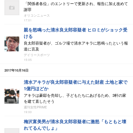
「関係者各位」のエントリーで更新され、報告に加え改めて
謝罪
オリコンニュース
17:01
親を怒鳴った清水良太郎容疑者 ヒロミがショック受
ける
良太郎容疑者が、ゴルフ場で清水アキラに怒鳴ったという報
道に言及
デイリースポーツ
15:05
2017年10月16日
清水アキラが良太郎容疑者に与えた財産 土地と家で
1億円ほどか
アキラは豪邸を売却し、子どもたちにあげるため、3軒の家
を建て直したそう
週刊女性PRIME
19:00
梅沢富美男が清水良太郎容疑者に激怒「もともと壊
れてるんでしょ」