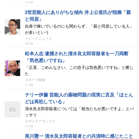
17:30
2世芸能人にありがちな傾向 井上公造氏が指摘「親
と同居」
自身で稼いでいるのにも関わらず、「親と同居している人」
が多いという
トピックニュース
15:59
松本人志 逮捕された清水良太郎容疑者を一刀両断
「気色悪いですね」
「正直、ごめんなさい、この息子は気色悪いですね」と断じ
た
スポーツ報知
11:40
テリー伊藤 芸能人の薬物問題の現実に言及「ほとん
どは再犯している」
清水良太郎容疑者については「相当たちが悪いですよ」とバ
ッサリ
スポニチアネックス
10:36
美川憲一 清水良太郎容疑者との共演時に感じたこと