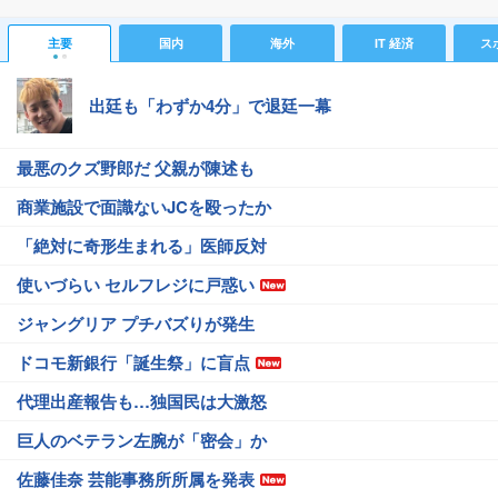
主要
国内
海外
IT 経済
ス
出廷も「わずか4分」で退廷一幕
最悪のクズ野郎だ 父親が陳述も
商業施設で面識ないJCを殴ったか
「絶対に奇形生まれる」医師反対
使いづらい セルフレジに戸惑い
ジャングリア プチバズりが発生
ドコモ新銀行「誕生祭」に盲点
代理出産報告も…独国民は大激怒
巨人のベテラン左腕が「密会」か
佐藤佳奈 芸能事務所所属を発表