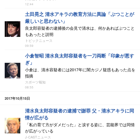
12:44
土田晃之 清水アキラの教育方法に異論「ぶつことが
厳しいと思わない」
良太郎容疑者の逮捕後の会見で清水は、何かあればぶつこと
もあったと説明
トピックニュース
09:59
小倉智昭 清水良太郎容疑者を一刀両断「印象が悪す
ぎ」
小倉は、清水容疑者には2017年に闇カジノ疑惑もあった点を
指摘
スポーツ報知
08:55
2017年10月15日
清水良太郎容疑者の逮捕で謝罪 父・清水アキラに同
情が広がる
「私の育て方がダメだった」と涙する姿に、芸能界では同情
が広がっている
J-CASTニュース