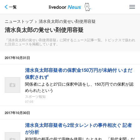
一覧
ニューストップ
>
清水良太郎の覚せい剤使用容疑
清水良太郎の覚せい剤使用容疑
『清水良太郎の覚せい剤使用容疑』に関するニュース記事一覧。トピックスで扱われ
た注目ニュースを掲載しています。
2017年10月31日
清水良太郎容疑者の保釈金150万円が未納付 いまだ
保釈されず
関係者によると27日に保釈申請をし、150万円での保釈が認
められたという
スポーツ報知
07:05
2017年10月30日
清水良太郎容疑者ら2世タレントの事件相次ぐ 記者
が分析
初対面の相手の前で薬物を使用したとされ、「前代未聞」だ