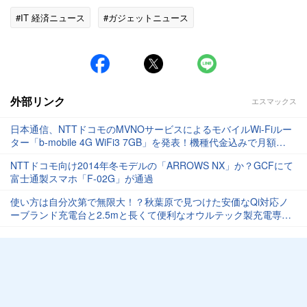
#IT 経済ニュース
#ガジェットニュース
外部リンク
エスマックス
日本通信、NTTドコモのMVNOサービスによるモバイルWi-Fiルー
ター「b-mobile 4G WiFi3 7GB」を発表！機種代金込みで月額
3218円
NTTドコモ向け2014年冬モデルの「ARROWS NX」か？GCFにて
富士通製スマホ「F-02G」が通過
使い方は自分次第で無限大！？秋葉原で見つけた安価なQi対応ノ
ーブランド充電台と2.5mと長くて便利なオウルテック製充電専用
microUSBケーブルを紹介【レビュー】