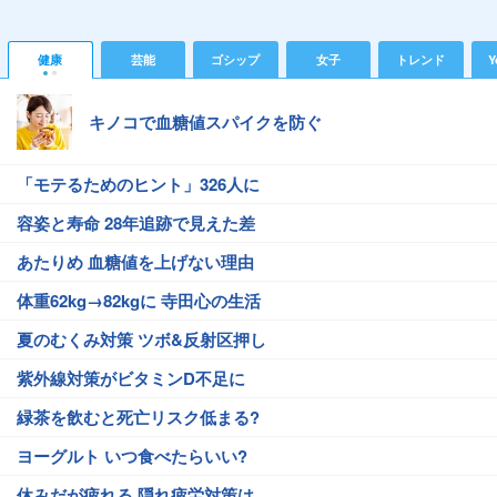
健康
芸能
ゴシップ
女子
トレンド
Y
キノコで血糖値スパイクを防ぐ
「モテるためのヒント」326人に
容姿と寿命 28年追跡で見えた差
あたりめ 血糖値を上げない理由
体重62kg→82kgに 寺田心の生活
夏のむくみ対策 ツボ&反射区押し
紫外線対策がビタミンD不足に
緑茶を飲むと死亡リスク低まる?
ヨーグルト いつ食べたらいい?
休みだが疲れる 隠れ疲労対策は