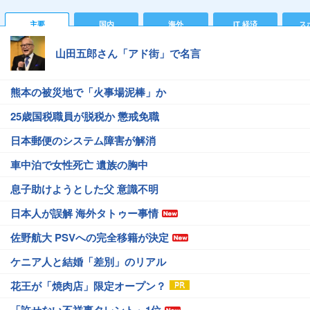
主要
国内
海外
IT 経済
ス
山田五郎さん「アド街」で名言
熊本の被災地で「火事場泥棒」か
25歳国税職員が脱税か 懲戒免職
日本郵便のシステム障害が解消
車中泊で女性死亡 遺族の胸中
息子助けようとした父 意識不明
日本人が誤解 海外タトゥー事情
佐野航大 PSVへの完全移籍が決定
ケニア人と結婚「差別」のリアル
花王が「焼肉店」限定オープン？