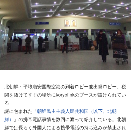
北朝鮮・平壌順安国際空港の到着ロビー兼出発ロビー。税
関を抜けてすぐの場所にkoryolinkのブースが設けられてい
る
謎に包まれた「
朝鮮民主主義人民共和国（以下、北朝
鮮）
」の携帯電話事情を数回に渡って紹介している。北朝
鮮では長らく外国人による携帯電話の持ち込みが禁止され