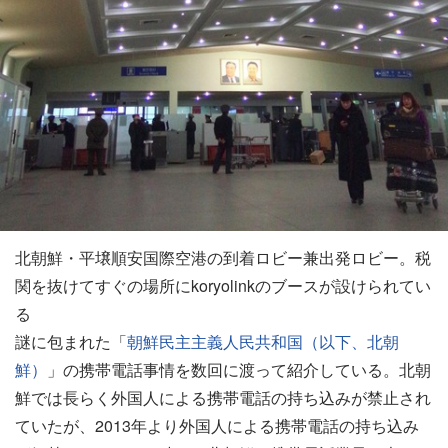
北朝鮮・平壌順安国際空港の到着ロビー兼出発ロビー。税
関を抜けてすぐの場所にkoryolinkのブースが設けられてい
る
謎に包まれた「
朝鮮民主主義人民共和国（以下、北朝
鮮）
」の携帯電話事情を数回に渡って紹介している。北朝
鮮では長らく外国人による携帯電話の持ち込みが禁止され
ていたが、2013年より外国人による携帯電話の持ち込み