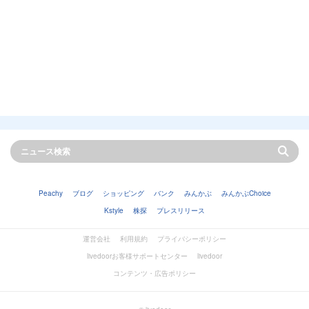
Peachy
ブログ
ショッピング
バンク
みんかぶ
みんかぶChoice
Kstyle
株探
プレスリリース
運営会社
利用規約
プライバシーポリシー
livedoorお客様サポートセンター
livedoor
コンテンツ・広告ポリシー