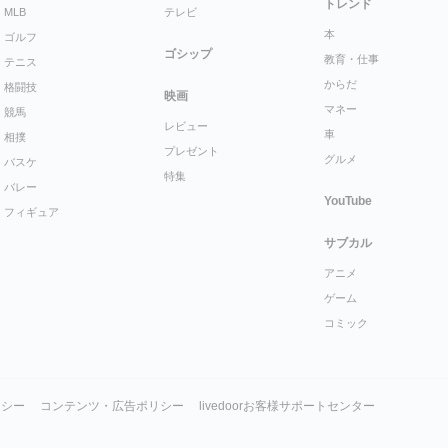
トレンド
MLB
テレビ
本
ゴルフ
ゴシップ
教育・仕事
テニス
からだ
格闘技
映画
マネー
競馬
レビュー
車
相撲
プレゼント
グルメ
バスケ
特集
バレー
YouTube
フィギュア
サブカル
アニメ
ゲーム
コミック
リシー
コンテンツ・広告ポリシー
livedoorお客様サポートセンター