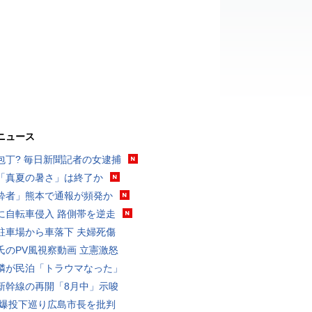
ニュース
包丁? 毎日新聞記者の女逮捕
「真夏の暑さ」は終了か
酔者」熊本で通報が頻発か
に自転車侵入 路側帯を逆走
駐車場から車落下 夫婦死傷
氏のPV風視察動画 立憲激怒
隣が民泊「トラウマなった」
新幹線の再開「8月中」示唆
原爆投下巡り広島市長を批判