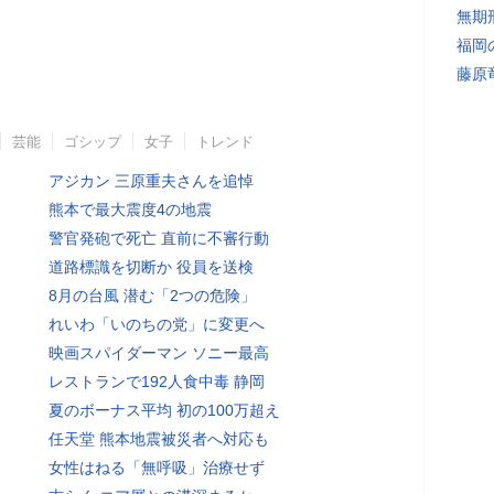
無期
福岡
藤原
芸能
ゴシップ
女子
トレンド
アジカン 三原重夫さんを追悼
熊本で最大震度4の地震
警官発砲で死亡 直前に不審行動
道路標識を切断か 役員を送検
8月の台風 潜む「2つの危険」
れいわ「いのちの党」に変更へ
映画スパイダーマン ソニー最高
レストランで192人食中毒 静岡
夏のボーナス平均 初の100万超え
任天堂 熊本地震被災者へ対応も
女性はねる「無呼吸」治療せず