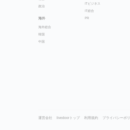
ITビジネス
政治
IT総合
海外
PR
海外総合
韓国
中国
運営会社
livedoorトップ
利用規約
プライバシーポ