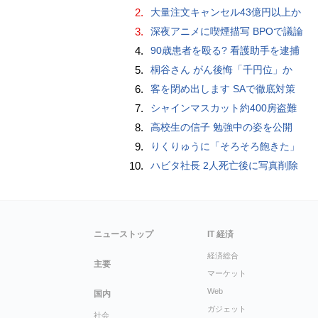
2.
大量注文キャンセル43億円以上か
3.
深夜アニメに喫煙描写 BPOで議論
4.
90歳患者を殴る? 看護助手を逮捕
5.
桐谷さん がん後悔「千円位」か
6.
客を閉め出します SAで徹底対策
7.
シャインマスカット約400房盗難
8.
高校生の信子 勉強中の姿を公開
9.
りくりゅうに「そろそろ飽きた」
10.
ハビタ社長 2人死亡後に写真削除
ニューストップ
IT 経済
経済総合
主要
マーケット
Web
国内
ガジェット
社会