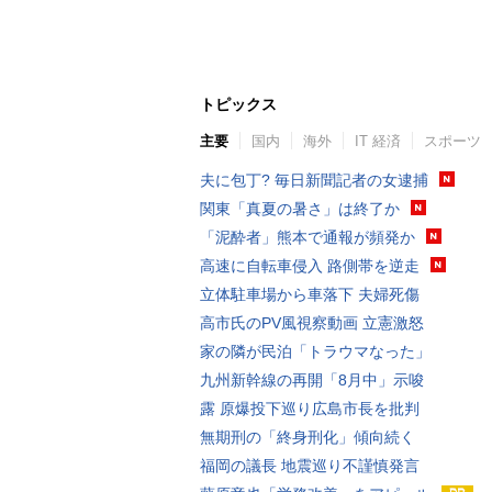
トピックス
主要
国内
海外
IT 経済
スポーツ
夫に包丁? 毎日新聞記者の女逮捕
関東「真夏の暑さ」は終了か
「泥酔者」熊本で通報が頻発か
高速に自転車侵入 路側帯を逆走
立体駐車場から車落下 夫婦死傷
高市氏のPV風視察動画 立憲激怒
家の隣が民泊「トラウマなった」
九州新幹線の再開「8月中」示唆
露 原爆投下巡り広島市長を批判
無期刑の「終身刑化」傾向続く
福岡の議長 地震巡り不謹慎発言