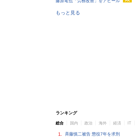
藤原竜也「労務改善」をアピール
もっと見る
ランキング
総合
国内
政治
海外
経済
IT
1.
斉藤慎二被告 懲役7年を求刑