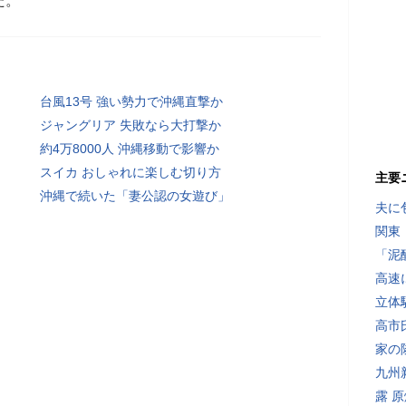
た。
台風13号 強い勢力で沖縄直撃か
ジャングリア 失敗なら大打撃か
約4万8000人 沖縄移動で影響か
スイカ おしゃれに楽しむ切り方
主要
沖縄で続いた「妻公認の女遊び」
夫に
関東
「泥
高速
立体
高市
家の
九州
露 