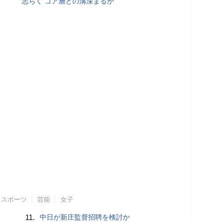
志らく コア層との溝深まるか
スポーツ
芸能
女子
11.
中日が新庄監督招聘を検討か