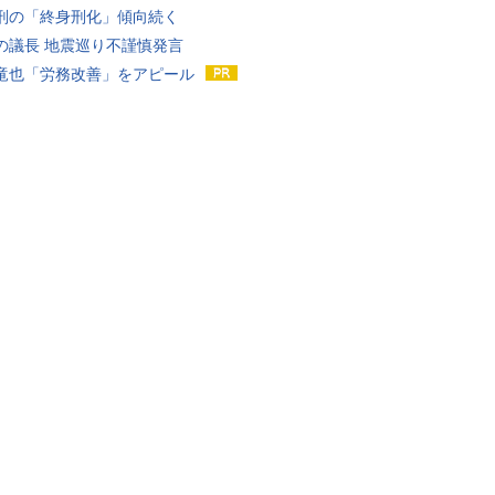
刑の「終身刑化」傾向続く
の議長 地震巡り不謹慎発言
竜也「労務改善」をアピール