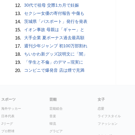
12.
30代で祖母 交際1カ月で妊娠
13.
セクシー女優の寄付報告 中傷も
14.
茨城県「パスポート」発行を発表
15.
イオン事故 母親は「ギャー」と
16.
大手企業 夏ボーナス過去最高額
17.
週刊少年ジャンプ 初100万部割れ
18.
ちいかわ新グッズ説明文に「闇」
19.
「学生と不倫」のデマ→現実に
20.
コンビニで爆発音 店は煙で充満
スポーツ
芸能
女子
海外サッカー
芸能総合
恋愛
日本代表
音楽
ライフスタイル
Jリーグ
韓流
ファッション
プロ野球
グラビア