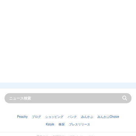
Peachy
ブログ
ショッピング
バンク
みんかぶ
みんかぶChoice
Kstyle
株探
プレスリリース