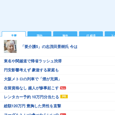
主要
国内
海外
IT 経済
ス
「要介護5」の志茂田景樹氏 今は
東名や関越道で帰省ラッシュ渋滞
円安影響考えず 豪遊する家庭も
大阪メトロの列車で「煙が充満」
在留資格なし 越人が惨事起こす
レンタカー予約 10万円分当たる
総額120万円 豊胸した男性を直撃
ヨーグルト いつ食べたらいいの