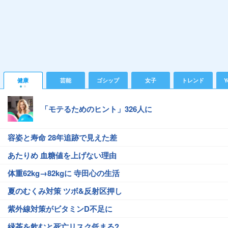
健康
芸能
ゴシップ
女子
トレンド
Y
「モテるためのヒント」326人に
容姿と寿命 28年追跡で見えた差
あたりめ 血糖値を上げない理由
体重62kg→82kgに 寺田心の生活
夏のむくみ対策 ツボ&反射区押し
紫外線対策がビタミンD不足に
緑茶を飲むと死亡リスク低まる?