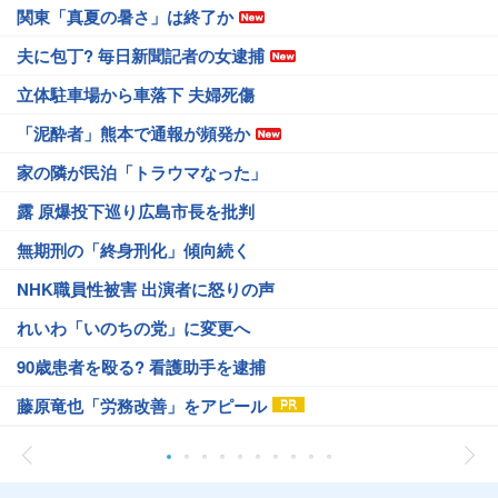
関東「真夏の暑さ」は終了か
夫に包丁? 毎日新聞記者の女逮捕
立体駐車場から車落下 夫婦死傷
「泥酔者」熊本で通報が頻発か
家の隣が民泊「トラウマなった」
露 原爆投下巡り広島市長を批判
無期刑の「終身刑化」傾向続く
NHK職員性被害 出演者に怒りの声
れいわ「いのちの党」に変更へ
90歳患者を殴る? 看護助手を逮捕
藤原竜也「労務改善」をアピール