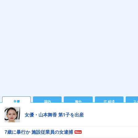
主要
国内
海外
IT 経済
ス
女優・山本舞香 第1子を出産
7歳に暴行か 施設従業員の女逮捕