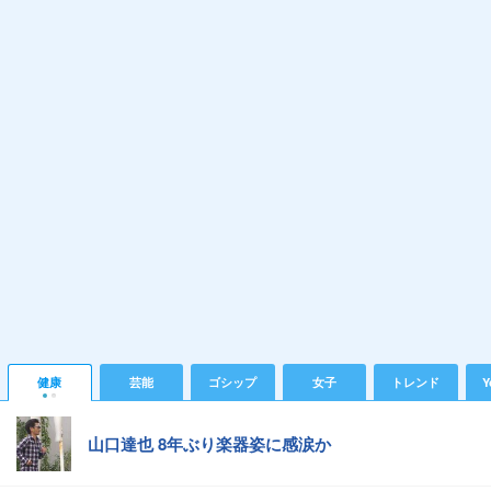
健康
芸能
ゴシップ
女子
トレンド
Y
山口達也 8年ぶり楽器姿に感涙か