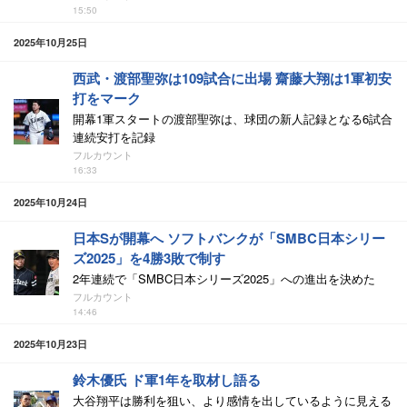
15:50
2025年10月25日
西武・渡部聖弥は109試合に出場 齋藤大翔は1軍初安
打をマーク
開幕1軍スタートの渡部聖弥は、球団の新人記録となる6試合
連続安打を記録
フルカウント
16:33
2025年10月24日
日本Sが開幕へ ソフトバンクが「SMBC日本シリー
ズ2025」を4勝3敗で制す
2年連続で「SMBC日本シリーズ2025」への進出を決めた
フルカウント
14:46
2025年10月23日
鈴木優氏 ド軍1年を取材し語る
大谷翔平は勝利を狙い、より感情を出しているように見える