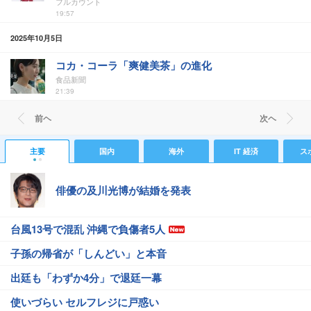
フルカウント
19:57
2025年10月5日
コカ・コーラ「爽健美茶」の進化
食品新聞
21:39
前ヘ
次ヘ
主要
国内
海外
IT 経済
ス
俳優の及川光博が結婚を発表
台風13号で混乱 沖縄で負傷者5人
子孫の帰省が「しんどい」と本音
出廷も「わずか4分」で退廷一幕
使いづらい セルフレジに戸惑い