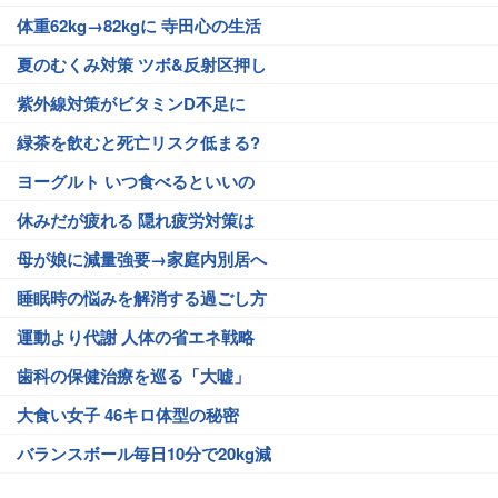
体重62kg→82kgに 寺田心の生活
夏のむくみ対策 ツボ&反射区押し
紫外線対策がビタミンD不足に
緑茶を飲むと死亡リスク低まる?
ヨーグルト いつ食べるといいの
休みだが疲れる 隠れ疲労対策は
母が娘に減量強要→家庭内別居へ
睡眠時の悩みを解消する過ごし方
運動より代謝 人体の省エネ戦略
歯科の保健治療を巡る「大嘘」
大食い女子 46キロ体型の秘密
バランスボール毎日10分で20kg減