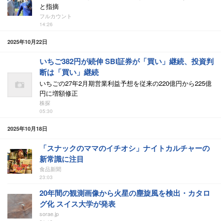
と指摘
フルカウント
14:26
2025年10月22日
いちご382円が続伸 SBI証券が「買い」継続、投資判
断は「買い」継続
いちごの27年2月期営業利益予想を従来の220億円から225億
円に増額修正
株探
05:30
2025年10月18日
「スナックのママのイチオシ」ナイトカルチャーの
新常識に注目
食品新聞
23:03
20年間の観測画像から火星の塵旋風を検出・カタロ
グ化 スイス大学が発表
sorae.jp