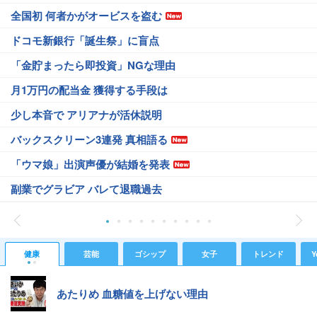
全国初 何者かがオービスを盗む
ドコモ新銀行「誕生祭」に盲点
「金貯まったら即投資」NGな理由
月1万円の配当金 獲得する手段は
少し本音で アリアナが活休説明
バックスクリーン3連発 真相語る
「ウマ娘」出演声優が結婚を発表
副業でグラビア バレて退職過去
健康
芸能
ゴシップ
女子
トレンド
Y
あたりめ 血糖値を上げない理由