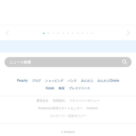
Peachy
ブログ
ショッピング
バンク
みんかぶ
みんかぶChoice
Kstyle
株探
プレスリリース
運営会社
利用規約
プライバシーポリシー
livedoorお客様サポートセンター
livedoor
コンテンツ・広告ポリシー
© livedoor