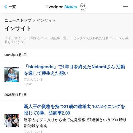
一覧
ニューストップ
>
インサイト
インサイト
『インサイト』に関するニュース記事一覧。トピックスで扱われた注目ニュースを掲
載しています。
2025年11月5日
「bluelegends」で1年目を終えたNatsmiさん 活動
を通して芽生えた想い
フルカウント
07:52
2025年11月4日
新人王の資格を持つ21歳の達孝太 107.2イニングを
投じて8勝、防御率2.09
達孝太はプロ入りから全て先発登板で7連勝というプロ野球
新記録を達成
フルカウント