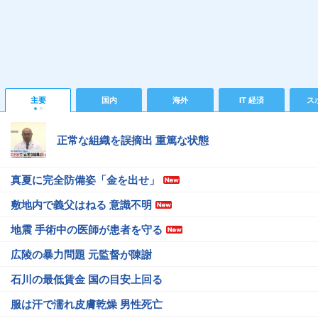
主要
国内
海外
IT 経済
ス
正常な組織を誤摘出 重篤な状態
真夏に完全防備姿「金を出せ」
敷地内で義父はねる 意識不明
地震 手術中の医師が患者を守る
広陵の暴力問題 元監督が陳謝
石川の最低賃金 国の目安上回る
服は汗で濡れ皮膚乾燥 男性死亡