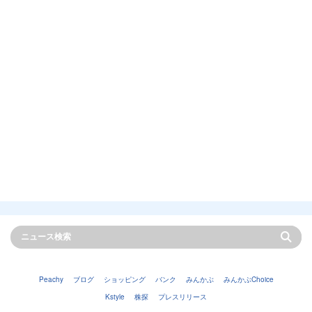
Peachy
ブログ
ショッピング
バンク
みんかぶ
みんかぶChoice
Kstyle
株探
プレスリリース