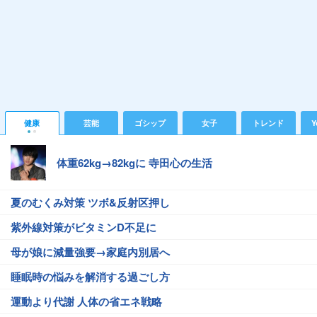
健康
芸能
ゴシップ
女子
トレンド
Y
体重62kg→82kgに 寺田心の生活
夏のむくみ対策 ツボ&反射区押し
紫外線対策がビタミンD不足に
母が娘に減量強要→家庭内別居へ
睡眠時の悩みを解消する過ごし方
運動より代謝 人体の省エネ戦略