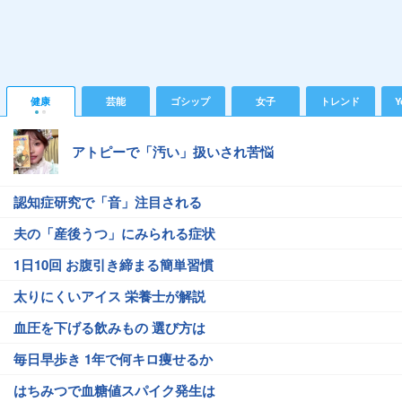
健康
芸能
ゴシップ
女子
トレンド
Y
アトピーで「汚い」扱いされ苦悩
認知症研究で「音」注目される
夫の「産後うつ」にみられる症状
1日10回 お腹引き締まる簡単習慣
太りにくいアイス 栄養士が解説
血圧を下げる飲みもの 選び方は
毎日早歩き 1年で何キロ痩せるか
はちみつで血糖値スパイク発生は