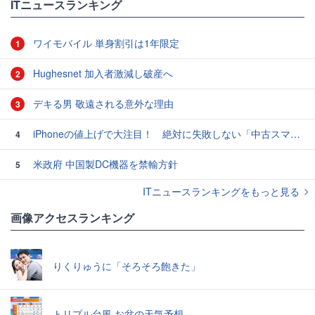
ITニュースランキング
ワイモバイル 単身割引は1年限定
1
Hughesnet 加入者激減し破産へ
2
デキる男 敬遠される意外な理由
3
iPhoneの値上げで大注目！ 絶対に失敗しない「中古スマホ」の売り方＆買い方
4
米政府 中国製DC機器を禁輸方針
5
ITニュースランキングをもっと見る
画像アクセスランキング
りくりゅうに「そろそろ飽きた」
トリプル台風 お盆の天気予想