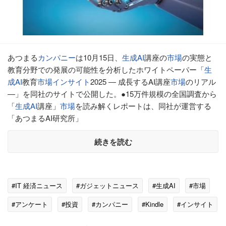
あつまる
カンパニー
は10月15日、
生成AI
講座の
市場
の実態と
教育分野での発展の可能性を分析したホワイトペーパー「
生
成AI
教育
市場
インサイト
2025 ― 成長するAI講座
市場
のリアル
―」を同社のサイトで公開した。●15万件規模の全国調査から
「
生成AI
講座」
市場
を読み解くレポートは、同社が運営する
「あつまるAI研究所」
続きを読む
#IT 経済ニュース
#ガジェットニュース
#生成AI
#市場
#アンケート
#投資
#カンパニー
#Kindle
#インサイト