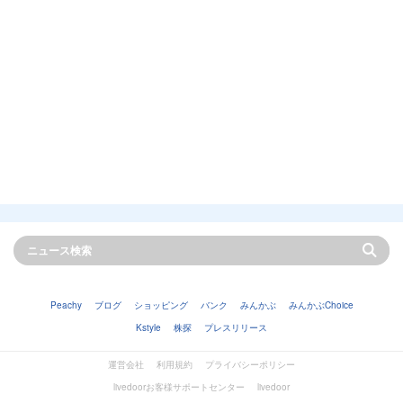
Peachy
ブログ
ショッピング
バンク
みんかぶ
みんかぶChoice
Kstyle
株探
プレスリリース
運営会社
利用規約
プライバシーポリシー
livedoorお客様サポートセンター
livedoor