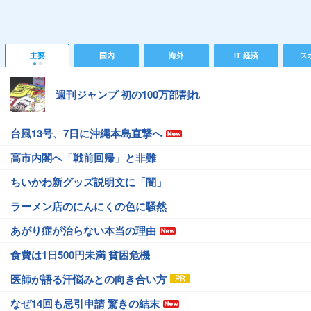
主要
国内
海外
IT 経済
ス
週刊ジャンプ 初の100万部割れ
台風13号、7日に沖縄本島直撃へ
高市内閣へ「戦前回帰」と非難
ちいかわ新グッズ説明文に「闇」
ラーメン店のにんにくの色に騒然
あがり症が治らない本当の理由
食費は1日500円未満 貧困危機
医師が語る汗悩みとの向き合い方
なぜ14回も忌引申請 驚きの結末