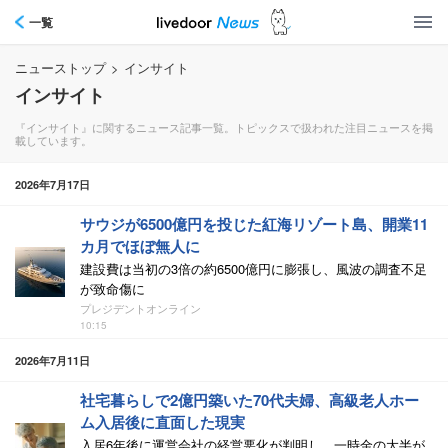
一覧
ニューストップ
>
インサイト
インサイト
『インサイト』に関するニュース記事一覧。トピックスで扱われた注目ニュースを掲
載しています。
2026年7月17日
サウジが6500億円を投じた紅海リゾート島、開業11
カ月でほぼ無人に
建設費は当初の3倍の約6500億円に膨張し、風波の調査不足
が致命傷に
プレジデントオンライン
10:15
2026年7月11日
社宅暮らしで2億円築いた70代夫婦、高級老人ホー
ム入居後に直面した現実
入居6年後に運営会社の経営悪化が判明し、一時金の大半が