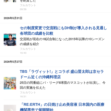
を絶賛した
フルカウント
09:59
2026年5月31日
セの制度変更で交流戦にもDH制が導入される見通し
各球団の成績を比較
交流戦が現在の18試合制になった2015年以降の10シーズン
の成績を紹介
フルカウント
16:40
2026年5月27日
TBS「ラヴィット!」とコラボ 盛山晋太郎は京セラ
ドーム近くの沖縄料理店
25日の同番組にパ・リーグ6球団のマスコットが出演し、今
回の実施を伝えた
フルカウント
16:51
「RE:ERTH」の日焼け止め美容液 日本国内の医療
機関専売で展開開始