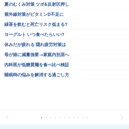
夏のむくみ対策 ツボ&反射区押し
紫外線対策がビタミンD不足に
緑茶を飲むと死亡リスク低まる?
ヨーグルト いつ食べたらいい?
休みだが疲れる 隠れ疲労対策は
母が娘に減量強要→家庭内別居へ
内科医が低糖質麺を食べ比べ検証
睡眠時の悩みを解消する過ごし方