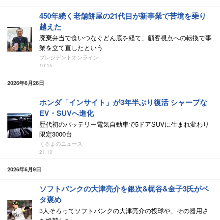
450年続く老舗餅屋の21代目が新事業で苦境を乗り
越えた
廃棄弁当で食いつなぐどん底を経て、顧客視点への転換で事
業を立て直したという
プレジデントオンライン
10:15
2026年6月26日
ホンダ「インサイト」が3年半ぶり復活 シャープな
EV・SUVへ進化
歴代初のバッテリー電気自動車で5ドアSUVに生まれ変わり
限定3000台
くるまのニュース
21:10
2026年6月9日
ソフトバンクの大津亮介を銀次&梶谷&金子3氏がベ
タ褒め
3人そろってソフトバンクの大津亮介の投球や、その器用さ