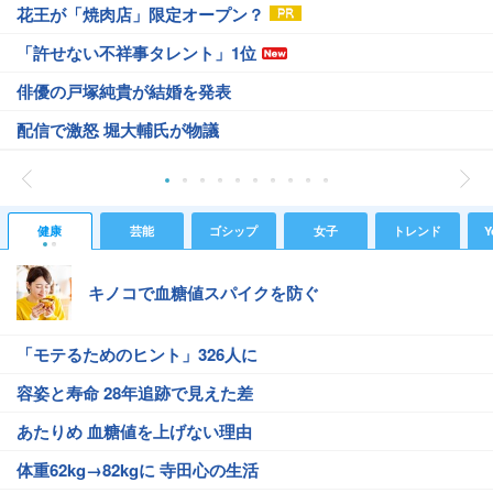
花王が「焼肉店」限定オープン？
「許せない不祥事タレント」1位
俳優の戸塚純貴が結婚を発表
配信で激怒 堀大輔氏が物議
健康
芸能
ゴシップ
女子
トレンド
Y
キノコで血糖値スパイクを防ぐ
「モテるためのヒント」326人に
容姿と寿命 28年追跡で見えた差
あたりめ 血糖値を上げない理由
体重62kg→82kgに 寺田心の生活