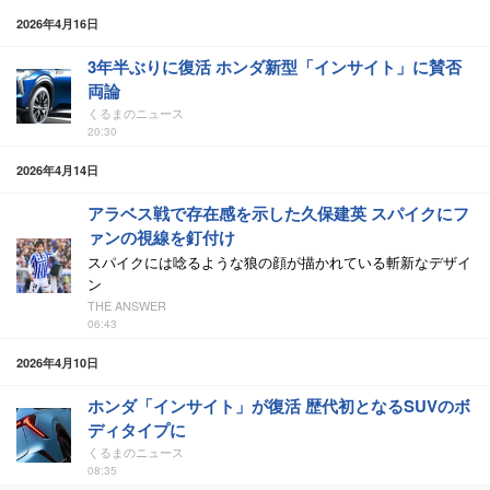
2026年4月16日
3年半ぶりに復活 ホンダ新型「インサイト」に賛否
両論
くるまのニュース
20:30
2026年4月14日
アラベス戦で存在感を示した久保建英 スパイクにフ
ァンの視線を釘付け
スパイクには唸るような狼の顔が描かれている斬新なデザイ
ン
THE ANSWER
06:43
2026年4月10日
ホンダ「インサイト」が復活 歴代初となるSUVのボ
ディタイプに
くるまのニュース
08:35