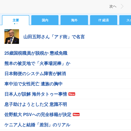
次ヘ
主要
国内
海外
IT 経済
ス
山田五郎さん「アド街」で名言
25歳国税職員が脱税か 懲戒免職
熊本の被災地で「火事場泥棒」か
日本郵便のシステム障害が解消
車中泊で女性死亡 遺族の胸中
日本人が誤解 海外タトゥー事情
息子助けようとした父 意識不明
佐野航大 PSVへの完全移籍が決定
ケニア人と結婚「差別」のリアル