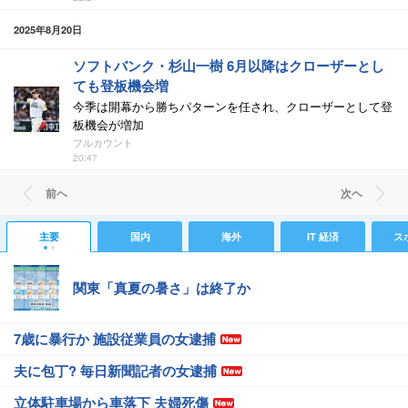
2025年8月20日
ソフトバンク・杉山一樹 6月以降はクローザーとし
ても登板機会増
今季は開幕から勝ちパターンを任され、クローザーとして登
板機会が増加
フルカウント
20:47
前ヘ
次ヘ
主要
国内
海外
IT 経済
ス
関東「真夏の暑さ」は終了か
7歳に暴行か 施設従業員の女逮捕
夫に包丁? 毎日新聞記者の女逮捕
立体駐車場から車落下 夫婦死傷