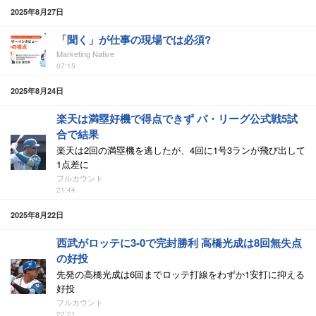
2025年8月27日
「聞く」が仕事の現場では必須?
Marketing Native
07:15
2025年8月24日
楽天は満塁好機で得点できず パ・リーグ公式戦5試
合で結果
楽天は2回の満塁機を逃したが、4回に1号3ランが飛び出して
1点差に
フルカウント
21:44
2025年8月22日
西武がロッテに3-0で完封勝利 高橋光成は8回無失点
の好投
先発の高橋光成は6回までロッテ打線をわずか1安打に抑える
好投
フルカウント
22:21