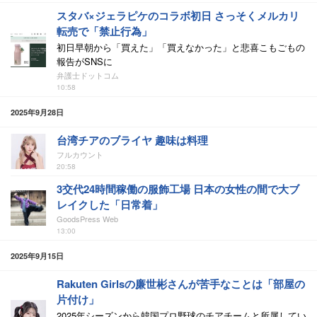
スタバ×ジェラピケのコラボ初日 さっそくメルカリ
転売で「禁止行為」
初日早朝から「買えた」「買えなかった」と悲喜こもごもの
報告がSNSに
弁護士ドットコム
10:58
2025年9月28日
台湾チアのブライヤ 趣味は料理
フルカウント
20:58
3交代24時間稼働の服飾工場 日本の女性の間で大ブ
レイクした「日常着」
GoodsPress Web
13:00
2025年9月15日
Rakuten Girlsの廉世彬さんが苦手なことは「部屋の
片付け」
2025年シーズンから韓国プロ野球のチアチームと所属してい