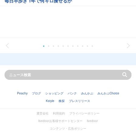
毎日早歩き 1年で何キロ痩せるか
Peachy
ブログ
ショッピング
バンク
みんかぶ
みんかぶChoice
Kstyle
株探
プレスリリース
運営会社
利用規約
プライバシーポリシー
livedoorお客様サポートセンター
livedoor
コンテンツ・広告ポリシー