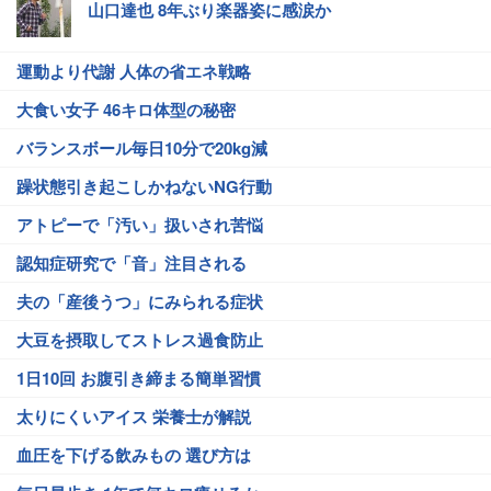
山口達也 8年ぶり楽器姿に感涙か
運動より代謝 人体の省エネ戦略
大食い女子 46キロ体型の秘密
バランスボール毎日10分で20kg減
躁状態引き起こしかねないNG行動
アトピーで「汚い」扱いされ苦悩
認知症研究で「音」注目される
夫の「産後うつ」にみられる症状
大豆を摂取してストレス過食防止
1日10回 お腹引き締まる簡単習慣
太りにくいアイス 栄養士が解説
血圧を下げる飲みもの 選び方は