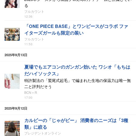
る
フルカウント
12:36
「ONE PIECE BASE」とワンピースがコラボ ファ
イターズガールも限定の装い
フルカウント
11:53
2025年9月13日
夏場でもエアコンのガンガン効いた ワシオ「もちは
だハイソックス」
特許製法の「鷲尾式起毛」で編まれた生地の保温力は唯一無
二と評判だそう
BCN＋R
17:00
2025年9月12日
カルビーの「じゃがビー」 消費者のニーズは「3種
類」に絞る
プレジデントオンライン