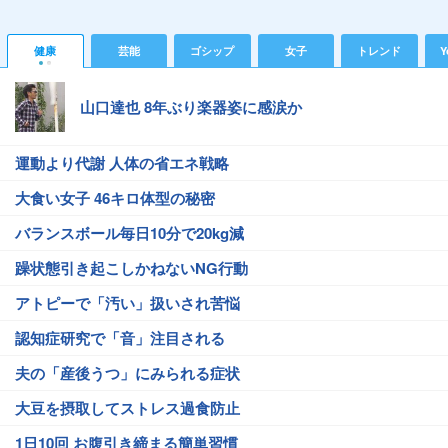
健康
芸能
ゴシップ
女子
トレンド
Y
山口達也 8年ぶり楽器姿に感涙か
運動より代謝 人体の省エネ戦略
大食い女子 46キロ体型の秘密
バランスボール毎日10分で20kg減
躁状態引き起こしかねないNG行動
アトピーで「汚い」扱いされ苦悩
認知症研究で「音」注目される
夫の「産後うつ」にみられる症状
大豆を摂取してストレス過食防止
1日10回 お腹引き締まる簡単習慣