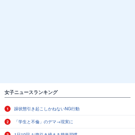
女子ニュースランキング
躁状態引き起こしかねないNG行動
1
「学生と不倫」のデマ→現実に
2
1日10回 お腹引き締まる簡単習慣
3