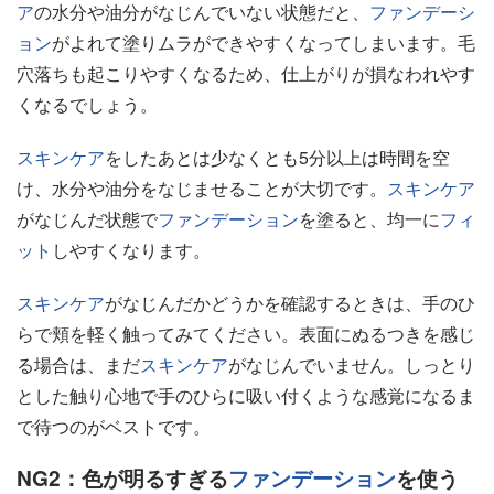
ア
の水分や油分がなじんでいない状態だと、
ファンデーシ
ョン
がよれて塗りムラができやすくなってしまいます。毛
穴落ちも起こりやすくなるため、仕上がりが損なわれやす
くなるでしょう。
スキンケア
をしたあとは少なくとも5分以上は時間を空
け、水分や油分をなじませることが大切です。
スキンケア
がなじんだ状態で
ファンデーション
を塗ると、均一に
フィ
ット
しやすくなります。
スキンケア
がなじんだかどうかを確認するときは、手のひ
らで頬を軽く触ってみてください。表面にぬるつきを感じ
る場合は、まだ
スキンケア
がなじんでいません。しっとり
とした触り心地で手のひらに吸い付くような感覚になるま
で待つのがベストです。
NG2：色が明るすぎる
ファンデーション
を使う