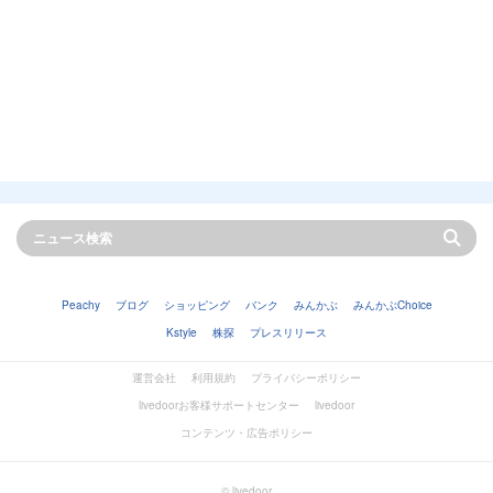
Peachy
ブログ
ショッピング
バンク
みんかぶ
みんかぶChoice
Kstyle
株探
プレスリリース
運営会社
利用規約
プライバシーポリシー
livedoorお客様サポートセンター
livedoor
コンテンツ・広告ポリシー
© livedoor