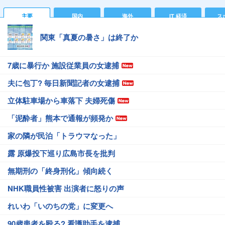
主要
国内
海外
IT 経済
ス
関東「真夏の暑さ」は終了か
7歳に暴行か 施設従業員の女逮捕
夫に包丁? 毎日新聞記者の女逮捕
立体駐車場から車落下 夫婦死傷
「泥酔者」熊本で通報が頻発か
家の隣が民泊「トラウマなった」
露 原爆投下巡り広島市長を批判
無期刑の「終身刑化」傾向続く
NHK職員性被害 出演者に怒りの声
れいわ「いのちの党」に変更へ
90歳患者を殴る? 看護助手を逮捕