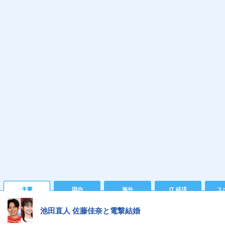
主要
国内
海外
IT 経済
ス
池田直人 佐藤佳奈と電撃結婚