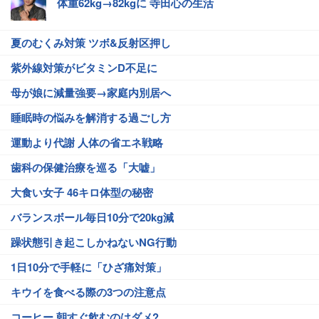
体重62kg→82kgに 寺田心の生活
夏のむくみ対策 ツボ&反射区押し
紫外線対策がビタミンD不足に
母が娘に減量強要→家庭内別居へ
睡眠時の悩みを解消する過ごし方
運動より代謝 人体の省エネ戦略
歯科の保健治療を巡る「大嘘」
大食い女子 46キロ体型の秘密
バランスボール毎日10分で20kg減
躁状態引き起こしかねないNG行動
1日10分で手軽に「ひざ痛対策」
キウイを食べる際の3つの注意点
コーヒー 朝すぐ飲むのはダメ?