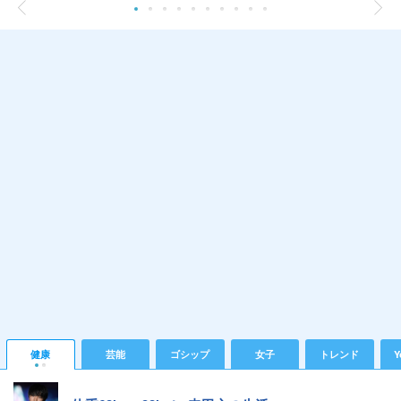
健康
芸能
ゴシップ
女子
トレンド
Y