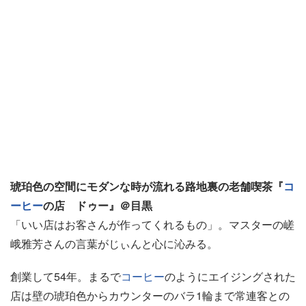
琥珀色の空間にモダンな時が流れる路地裏の老舗喫茶『
コ
ーヒー
の店 ドゥー』＠目黒
「いい店はお客さんが作ってくれるもの」。マスターの嵯
峨雅芳さんの言葉がじぃんと心に沁みる。
創業して54年。まるで
コーヒー
のようにエイジングされた
店は壁の琥珀色からカウンターのバラ1輪まで常連客との