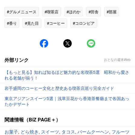
#グルメニュース
#喫茶店
#ほのか
#田舎
#部屋
#香り
#見た目
#コーヒー
#コロンビア
外部リンク
おとなの週末Web
【もっと見る】知れば知るほど魅力的な名喫茶5選 昭和から愛さ
れる老舗が揃う！
岩手盛岡のコーヒー文化と歴史ある喫茶店巡り完全ガイド
東京アジアンスイーツ5選｜浅草豆花から香港茶餐廳まで各国あっ
たかデザート
関連情報（BiZ PAGE＋）
お菓子
,
どら焼き
,
スイーツ
,
タコス
,
バームクーヘン
,
フルーツ