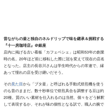
昔ながらの釜と独自のネルドリップで味を継承＆挑戦する
『十一房珈琲店』＠銀座
店内に掲げる古い看板「カフェベシェ」は昭和53年の創業
時の名。20年ほど前に移転した際に冠を変えて現在の店名
となった。店主の長谷川さんは学生時代からの常連で、縁
あって憧れの店を受け継いだそう。
その
見た目
から「ブタ釜」と呼ばれる手動式焙煎機を使う
のも昔のままだ。数十秒単位で焙煎具合を調整する豆は約
20種。質のいい素材を仕入れるのは当然、個々をどう解釈
して表現するか、それが味の個性となる訳で、職人の腕で