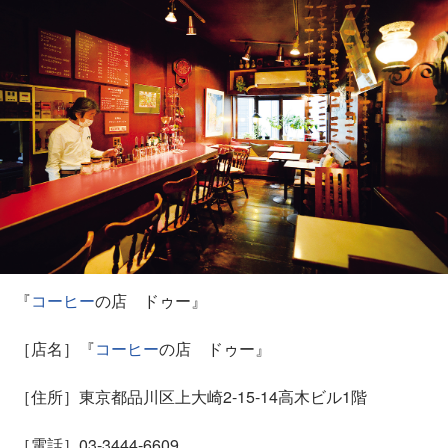
『
コーヒー
の店 ドゥー』
［店名］『
コーヒー
の店 ドゥー』
［住所］東京都品川区上大崎2-15-14高木ビル1階
［電話］03-3444-6609