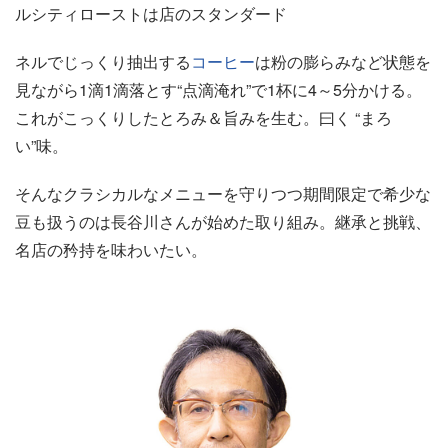
ルシティローストは店のスタンダード
ネルでじっくり抽出する
コーヒー
は粉の膨らみなど状態を
見ながら1滴1滴落とす“点滴淹れ”で1杯に4～5分かける。
これがこっくりしたとろみ＆旨みを生む。曰く “まろ
い”味。
そんなクラシカルなメニューを守りつつ期間限定で希少な
豆も扱うのは長谷川さんが始めた取り組み。継承と挑戦、
名店の矜持を味わいたい。