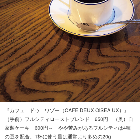
『カフェ ドゥ ワゾー（CAFE DEUX OISEA UX）』
（手前）フルシティローストブレンド 650円 （奥）自
家製ケーキ 600円～ やや苦みがあるフルシティは4種
の豆を配合。1杯に使う量は通常より多めの20g