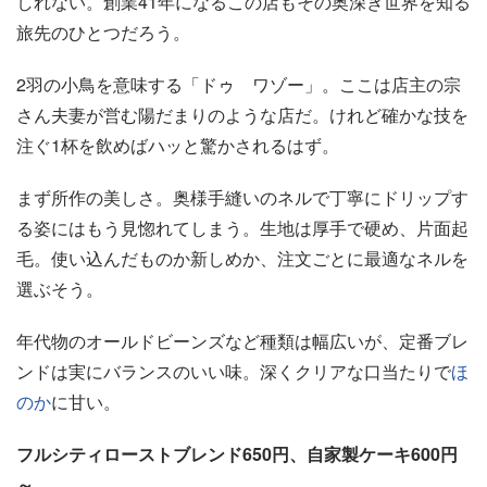
しれない。創業41年になるこの店もその奥深き世界を知る
旅先のひとつだろう。
2羽の小鳥を意味する「ドゥ ワゾー」。ここは店主の宗
さん夫妻が営む陽だまりのような店だ。けれど確かな技を
注ぐ1杯を飲めばハッと驚かされるはず。
まず所作の美しさ。奥様手縫いのネルで丁寧にドリップす
る姿にはもう見惚れてしまう。生地は厚手で硬め、片面起
毛。使い込んだものか新しめか、注文ごとに最適なネルを
選ぶそう。
年代物のオールドビーンズなど種類は幅広いが、定番ブレ
ンドは実にバランスのいい味。深くクリアな口当たりで
ほ
のか
に甘い。
フルシティローストブレンド650円、自家製ケーキ600円
～