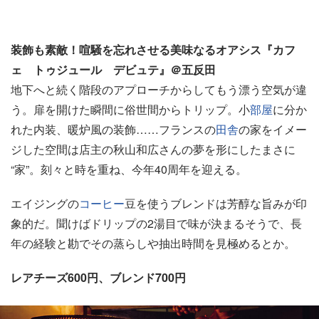
装飾も素敵！喧騒を忘れさせる美味なるオアシス『カフ
ェ トゥジュール デビュテ』＠五反田
地下へと続く階段のアプローチからしてもう漂う空気が違
う。扉を開けた瞬間に俗世間からトリップ。小
部屋
に分か
れた内装、暖炉風の装飾……フランスの
田舎
の家をイメー
ジした空間は店主の秋山和広さんの夢を形にしたまさに
“家”。刻々と時を重ね、今年40周年を迎える。
エイジングの
コーヒー
豆を使うブレンドは芳醇な旨みが印
象的だ。聞けばドリップの2湯目で味が決まるそうで、長
年の経験と勘でその蒸らしや抽出時間を見極めるとか。
レアチーズ600円、ブレンド700円