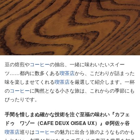
豆の焙煎や
コーヒー
の抽出、一緒に味わいたいスイー
ツ……都内に数多くある
喫茶店
から、こだわりが詰まった
味を楽しませてくれる
喫茶店
を厳選して紹介します。一杯
の
コーヒー
に陶然となる小さな旅は、これからの季節にも
ぴったりです。
手間を惜しまぬ確かな技術を注ぐ至福の味わい『カフェ
ドゥ ワゾー（CAFE DEUX OISEA UX）』＠阿佐ヶ谷
喫茶店
巡りは
コーヒー
の魅力に出合う旅のようなものかも