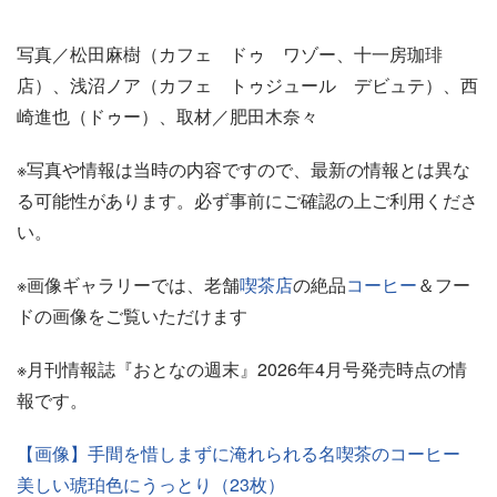
写真／松田麻樹（カフェ ドゥ ワゾー、十一房珈琲
店）、浅沼ノア（カフェ トゥジュール デビュテ）、西
崎進也（ドゥー）、取材／肥田木奈々
※写真や情報は当時の内容ですので、最新の情報とは異な
る可能性があります。必ず事前にご確認の上ご利用くださ
い。
※画像ギャラリーでは、老舗
喫茶店
の絶品
コーヒー
＆フー
ドの画像をご覧いただけます
※月刊情報誌『おとなの週末』2026年4月号発売時点の情
報です。
【画像】手間を惜しまずに淹れられる名喫茶のコーヒー
美しい琥珀色にうっとり（23枚）