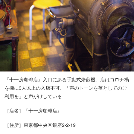
『十一房珈琲店』入口にある手動式焙煎機。店はコロナ禍
を機に3人以上の入店不可、「声のトーンを落としてのご
利用を」と声がけしている
［店名］『十一房珈琲店』
［住所］東京都中央区銀座2-2-19