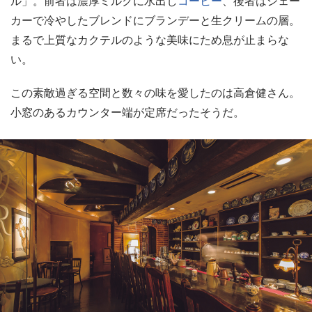
ル」。前者は濃厚ミルクに水出し
コーヒー
、後者はシェー
カーで冷やしたブレンドにブランデーと生クリームの層。
まるで上質なカクテルのような美味にため息が止まらな
い。
この素敵過ぎる空間と数々の味を愛したのは高倉健さん。
小窓のあるカウンター端が定席だったそうだ。