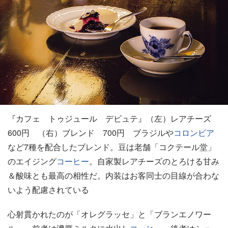
『カフェ トゥジュール デビュテ』（左）レアチーズ
600円 （右）ブレンド 700円 ブラジルや
コロンビア
など7種を配合したブレンド。豆は老舗「コクテール堂」
のエイジング
コーヒー
。自家製レアチーズのとろける甘み
＆酸味とも最高の相性だ。内装はお客同士の目線が合わな
いよう配慮されている
心射貫かれたのが「オレグラッセ」と「ブランエノワー