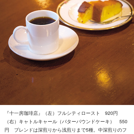
『十一房珈琲店』（左）フルシティロースト 920円
（右）キャトルキャール（バターパウンドケーキ） 550
円 ブレンドは深煎りから浅煎りまで5種。中深煎りのフ