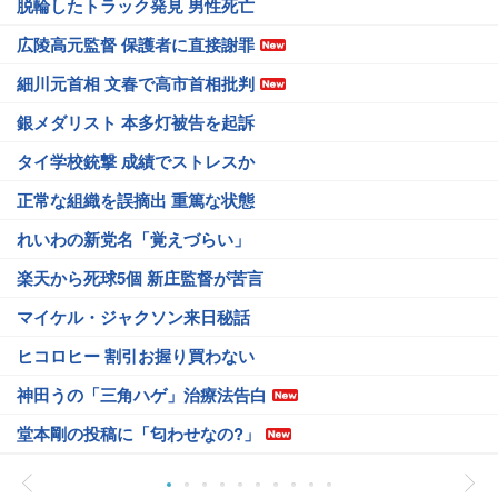
脱輪したトラック発見 男性死亡
広陵高元監督 保護者に直接謝罪
細川元首相 文春で高市首相批判
銀メダリスト 本多灯被告を起訴
タイ学校銃撃 成績でストレスか
正常な組織を誤摘出 重篤な状態
れいわの新党名「覚えづらい」
楽天から死球5個 新庄監督が苦言
マイケル・ジャクソン来日秘話
ヒコロヒー 割引お握り買わない
神田うの「三角ハゲ」治療法告白
堂本剛の投稿に「匂わせなの?」