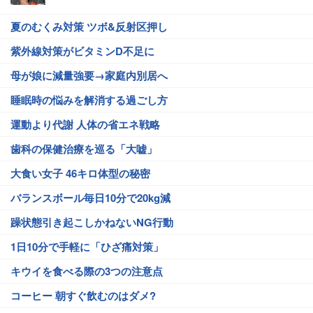
夏のむくみ対策 ツボ&反射区押し
紫外線対策がビタミンD不足に
母が娘に減量強要→家庭内別居へ
睡眠時の悩みを解消する過ごし方
運動より代謝 人体の省エネ戦略
歯科の保健治療を巡る「大嘘」
大食い女子 46キロ体型の秘密
バランスボール毎日10分で20kg減
躁状態引き起こしかねないNG行動
1日10分で手軽に「ひざ痛対策」
キウイを食べる際の3つの注意点
コーヒー 朝すぐ飲むのはダメ?