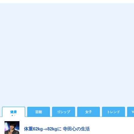
健康
芸能
ゴシップ
女子
トレンド
Y
体重62kg→82kgに 寺田心の生活