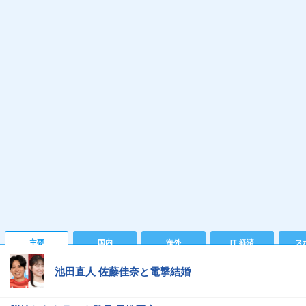
主要
国内
海外
IT 経済
ス
池田直人 佐藤佳奈と電撃結婚