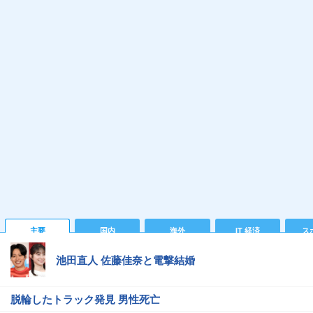
主要
国内
海外
IT 経済
ス
池田直人 佐藤佳奈と電撃結婚
脱輪したトラック発見 男性死亡