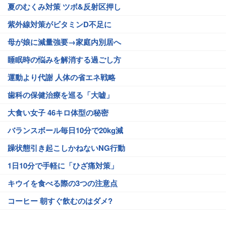
夏のむくみ対策 ツボ&反射区押し
紫外線対策がビタミンD不足に
母が娘に減量強要→家庭内別居へ
睡眠時の悩みを解消する過ごし方
運動より代謝 人体の省エネ戦略
歯科の保健治療を巡る「大嘘」
大食い女子 46キロ体型の秘密
バランスボール毎日10分で20kg減
躁状態引き起こしかねないNG行動
1日10分で手軽に「ひざ痛対策」
キウイを食べる際の3つの注意点
コーヒー 朝すぐ飲むのはダメ?