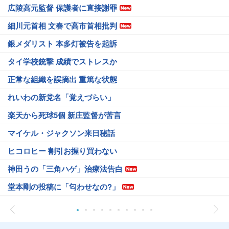
広陵高元監督 保護者に直接謝罪
細川元首相 文春で高市首相批判
銀メダリスト 本多灯被告を起訴
タイ学校銃撃 成績でストレスか
正常な組織を誤摘出 重篤な状態
れいわの新党名「覚えづらい」
楽天から死球5個 新庄監督が苦言
マイケル・ジャクソン来日秘話
ヒコロヒー 割引お握り買わない
神田うの「三角ハゲ」治療法告白
堂本剛の投稿に「匂わせなの?」