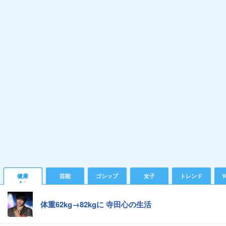
健康
芸能
ゴシップ
女子
トレンド
Y
体重62kg→82kgに 寺田心の生活