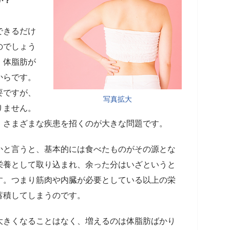
か？
できるだけ
のでしょう
。体脂肪が
からです。
要ですが、
写真拡大
りません。
、さまざまな疾患を招くのが大きな問題です。
かと言うと、基本的には食べたものがその源とな
栄養として取り込まれ、余った分はいざというと
す。つまり筋肉や内臓が必要としている以上の栄
蓄積してしまうのです。
大きくなることはなく、増えるのは体脂肪ばかり