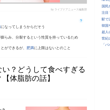
国民
by ライブドアニュース編集部
注目
駅で
韓国
満
になってしまうからだそう
超人
が膨らみ、分裂するという性質を持っているため
世紀
「パ
ことができるが、
肥満
に上限はないとのこと
ない？どうして食べすぎる
？【体脂肪の話】