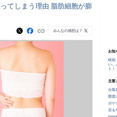
ってしまう理由 脂肪細胞が膨
みんなの感想は？
お知
映画
い。
ト！
主要
台風
態度
ポケ
戻る
NH