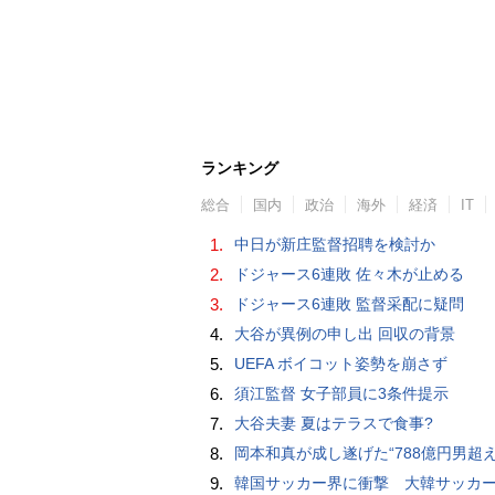
ランキング
総合
国内
政治
海外
経済
IT
1.
中日が新庄監督招聘を検討か
2.
ドジャース6連敗 佐々木が止める
3.
ドジャース6連敗 監督采配に疑問
4.
大谷が異例の申し出 回収の背景
5.
UEFA ボイコット姿勢を崩さず
6.
須江監督 女子部員に3条件提示
7.
大谷夫妻 夏はテラスで食事?
8.
岡本和真が成し遂げた“788億円男超え” いつのまにか「3位」…見据える球団
9.
韓国サッカー界に衝撃 大韓サッカー協会に外国人審判への“性的接待”疑惑 韓国メディア