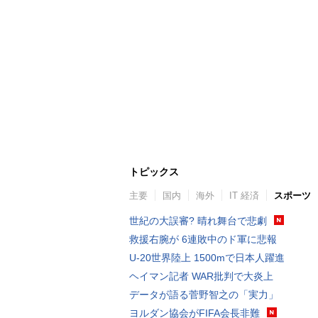
トピックス
主要
国内
海外
IT 経済
スポーツ
世紀の大誤審? 晴れ舞台で悲劇
救援右腕が 6連敗中のド軍に悲報
U-20世界陸上 1500mで日本人躍進
ヘイマン記者 WAR批判で大炎上
データが語る菅野智之の「実力」
ヨルダン協会がFIFA会長非難