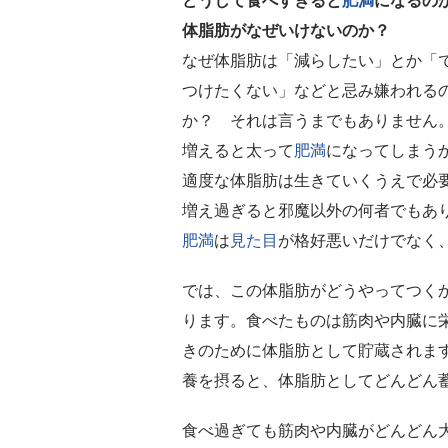
どうして食べすぎると
肥満
になるの
体脂肪がなぜいけないのか？
なぜ体脂肪は「減らしたい」とか「
つけたくない」などと忌み嫌われる
か？ それは言うまでもありません
増えると太って
肥満
になってしまう
適度な体脂肪は生きていくうえで必
増え過ぎると邪魔以外の何者でもあ
肥満
は
見た目
が格好悪いだけでなく
では、この体脂肪がどうやってつく
ります。食べたものは筋肉や内臓に
きのために体脂肪として貯蔵されま
養を摂ると、体脂肪としてどんどん
食べ過ぎても筋肉や内臓がどんどん