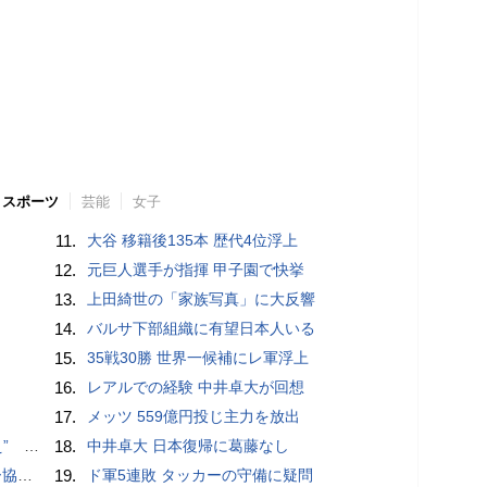
スポーツ
芸能
女子
11.
大谷 移籍後135本 歴代4位浮上
12.
元巨人選手が指揮 甲子園で快挙
13.
上田綺世の「家族写真」に大反響
14.
バルサ下部組織に有望日本人いる
15.
35戦30勝 世界一候補にレ軍浮上
16.
レアルでの経験 中井卓大が回想
17.
メッツ 559億円投じ主力を放出
記録更新
18.
中井卓大 日本復帰に葛藤なし
が報道
19.
ド軍5連敗 タッカーの守備に疑問