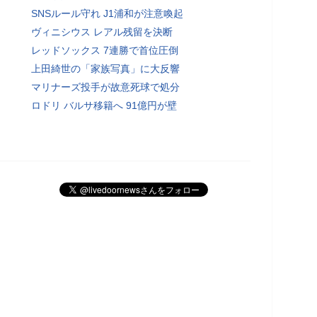
SNSルール守れ J1浦和が注意喚起
ヴィニシウス レアル残留を決断
レッドソックス 7連勝で首位圧倒
上田綺世の「家族写真」に大反響
マリナーズ投手が故意死球で処分
ロドリ バルサ移籍へ 91億円が壁