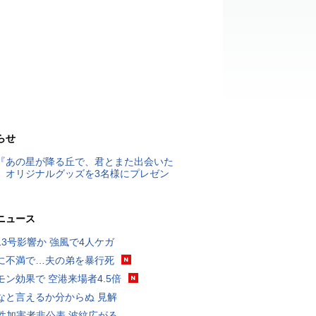
らせ
『あの星が降る丘で、君とまた出会いた
』オリジナルグッズを3名様にプレゼン
ニュース
13号影響か 強風で4人ケガ
に不満で…夫の弟を暴行死
モン効果で 空港来場者4.5倍
なと言えるか分からぬ 見解
K性加害者非公表 波紋広がる