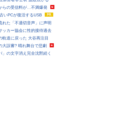
からの受信料が…不満爆発
 古いPCが復活するUSB
流れた「不適切音声」に声明
サッカー協会に性的接待過去
の軌道に戻った 大谷再注目
の大誤審? 晴れ舞台で悲劇
パ」の文字消え完全沈黙続く