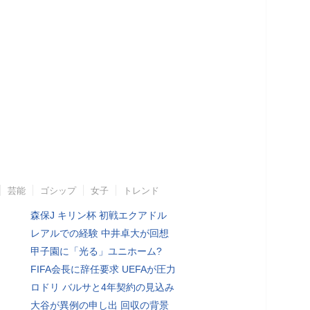
芸能
ゴシップ
女子
トレンド
森保J キリン杯 初戦エクアドル
レアルでの経験 中井卓大が回想
甲子園に「光る」ユニホーム?
FIFA会長に辞任要求 UEFAが圧力
ロドリ バルサと4年契約の見込み
大谷が異例の申し出 回収の背景