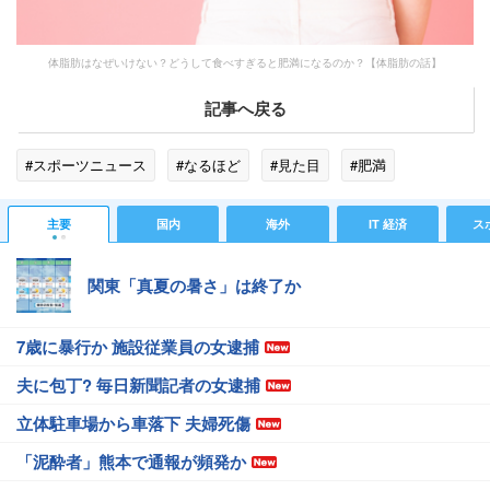
体脂肪はなぜいけない？どうして食べすぎると肥満になるのか？【体脂肪の話】
記事へ戻る
#スポーツニュース
#なるほど
#見た目
#肥満
主要
国内
海外
IT 経済
ス
関東「真夏の暑さ」は終了か
7歳に暴行か 施設従業員の女逮捕
夫に包丁? 毎日新聞記者の女逮捕
立体駐車場から車落下 夫婦死傷
「泥酔者」熊本で通報が頻発か