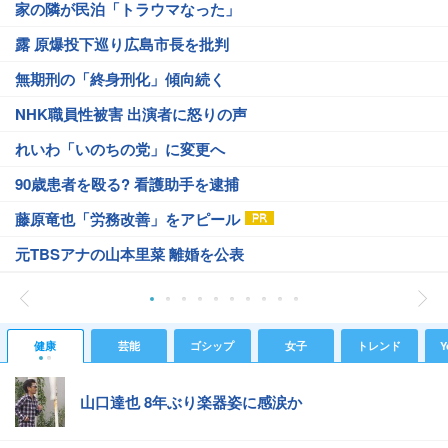
家の隣が民泊「トラウマなった」
露 原爆投下巡り広島市長を批判
無期刑の「終身刑化」傾向続く
NHK職員性被害 出演者に怒りの声
れいわ「いのちの党」に変更へ
90歳患者を殴る? 看護助手を逮捕
藤原竜也「労務改善」をアピール
元TBSアナの山本里菜 離婚を公表
健康
芸能
ゴシップ
女子
トレンド
Y
山口達也 8年ぶり楽器姿に感涙か