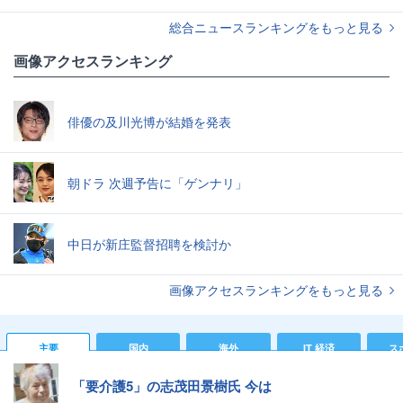
総合ニュースランキングをもっと見る
画像アクセスランキング
俳優の及川光博が結婚を発表
朝ドラ 次週予告に「ゲンナリ」
中日が新庄監督招聘を検討か
画像アクセスランキングをもっと見る
主要
国内
海外
IT 経済
ス
「要介護5」の志茂田景樹氏 今は