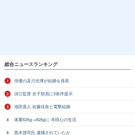
総合ニュースランキング
俳優の及川光博が結婚を発表
1
須江監督 女子部員に3条件提示
2
池田直人 佐藤佳奈と電撃結婚
3
体重62kg→82kgに 寺田心の生活
4
黒木啓司氏 逮捕されていたか
5