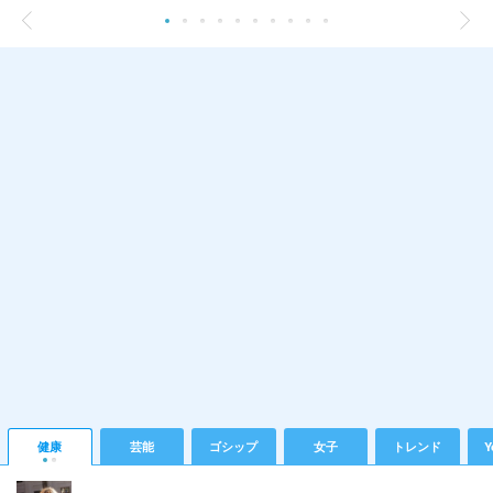
健康
芸能
ゴシップ
女子
トレンド
Y