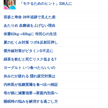
「モテるためのヒント」326人に
容姿と寿命 28年追跡で見えた差
あたりめ 血糖値を上げない理由
体重62kg→82kgに 寺田心の生活
夏のむくみ対策 ツボ&反射区押し
紫外線対策がビタミンD不足に
緑茶を飲むと死亡リスク低まる?
ヨーグルト いつ食べたらいいの
休みだが疲れる 隠れ疲労対策は
内科医が低糖質麺を食べ比べ検証
母が娘に減量強要→家庭内別居へ
睡眠時の悩みを解消する過ごし方