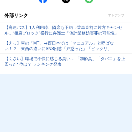
外部リンク
オトナンサー
【高速バス】1人利用時、隣席も予約→乗車直前に片方キャンセ
ル…“相席ブロック”横行に弁護士「偽計業務妨害罪の可能性」
【えっ】車の「MT」→西日本では「マニュアル」と呼ばな
い！？ 東西の違いにSNS困惑「戸惑った」「ビックリ」
【くさい】職場で不快に感じる臭い… 「加齢臭」「タバコ」を上
回った1位は？ ランキング発表