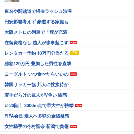
東名や関越道で帰省ラッシュ渋滞
円安影響考えず 豪遊する家庭も
大阪メトロの列車で「煙が充満」
在留資格なし 越人が惨事起こす
レンタカー予約 10万円分当たる
総額120万円 豊胸した男性を直撃
ヨーグルト いつ食べたらいいの
韓国サッカー協 邦人に性接待か
若手だらけの巨人がV争い 困惑
U-20陸上 3000m走で早大生が快挙
FIFA会長 愛人へ多額の金銭疑惑
女性騎手の今村聖奈 新潟で負傷