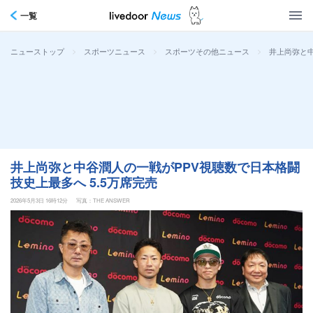
一覧
>
>
>
井上尚弥と中
ニューストップ
スポーツニュース
スポーツその他ニュース
井上尚弥と中谷潤人の一戦がPPV視聴数で日本格闘
技史上最多へ 5.5万席完売
2026年5月3日 16時12分
写真：THE ANSWER