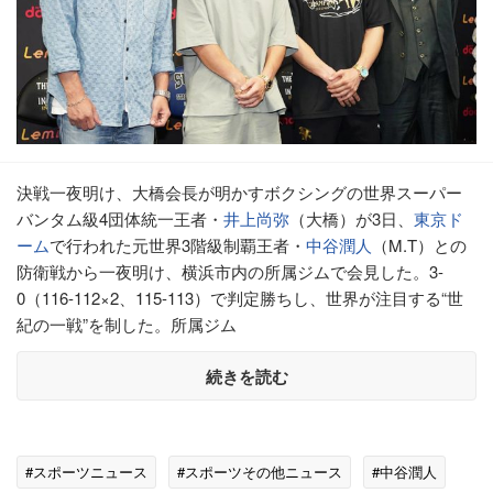
決戦一夜明け、大橋会長が明かすボクシングの世界スーパー
バンタム級4団体統一王者・
井上尚弥
（大橋）が3日、
東京ド
ーム
で行われた元世界3階級制覇王者・
中谷潤人
（M.T）との
防衛戦から一夜明け、横浜市内の所属ジムで会見した。3-
0（116-112×2、115-113）で判定勝ちし、世界が注目する“世
紀の一戦”を制した。所属ジム
続きを読む
#スポーツニュース
#スポーツその他ニュース
#中谷潤人