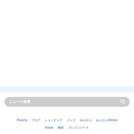
Peachy
ブログ
ショッピング
バンク
みんかぶ
みんかぶChoice
Kstyle
株探
プレスリリース