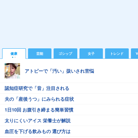
健康
芸能
ゴシップ
女子
トレンド
Y
アトピーで「汚い」扱いされ苦悩
認知症研究で「音」注目される
夫の「産後うつ」にみられる症状
1日10回 お腹引き締まる簡単習慣
太りにくいアイス 栄養士が解説
血圧を下げる飲みもの 選び方は