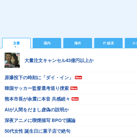
主要
国内
海外
IT 経済
ス
大量注文キャンセル43億円以上か
原爆投下の時刻に「ダイ・イン」
韓国サッカー監督選考巡り捜索
熊本市長が余震に本音 共感続々
AIが人間をだまし虚偽の説明か
深夜アニメに喫煙描写 BPOで議論
50代女性 誕生日に菓子店で絶句