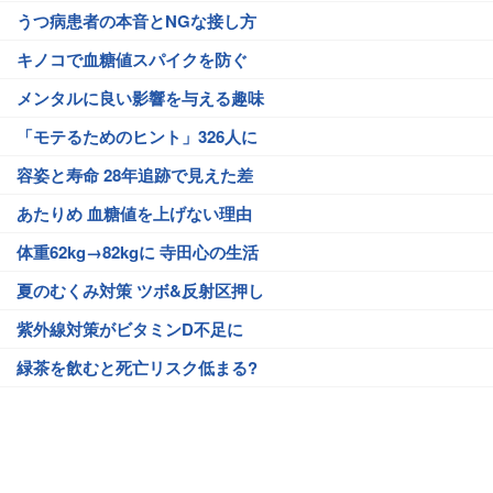
うつ病患者の本音とNGな接し方
キノコで血糖値スパイクを防ぐ
メンタルに良い影響を与える趣味
「モテるためのヒント」326人に
容姿と寿命 28年追跡で見えた差
あたりめ 血糖値を上げない理由
体重62kg→82kgに 寺田心の生活
夏のむくみ対策 ツボ&反射区押し
紫外線対策がビタミンD不足に
緑茶を飲むと死亡リスク低まる?