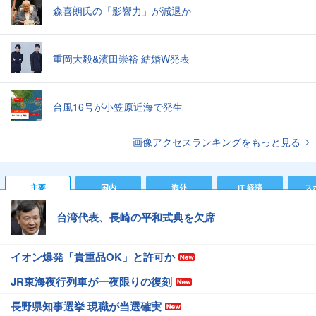
森喜朗氏の「影響力」が減退か
重岡大毅&濱田崇裕 結婚W発表
台風16号が小笠原近海で発生
画像アクセスランキングをもっと見る
主要
国内
海外
IT 経済
ス
台湾代表、長崎の平和式典を欠席
イオン爆発「貴重品OK」と許可か
JR東海夜行列車が一夜限りの復刻
長野県知事選挙 現職が当選確実