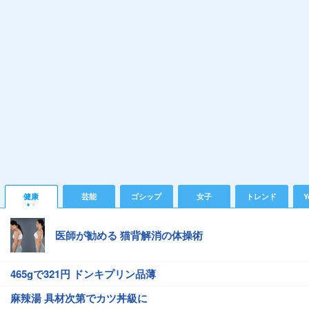
健康
芸能
ゴシップ
女子
トレンド
Y
医師が勧める 猫背解消の体操術
465gで321円 ドンキプリン品薄
麻辣湯 具材次第でカツ丼級に