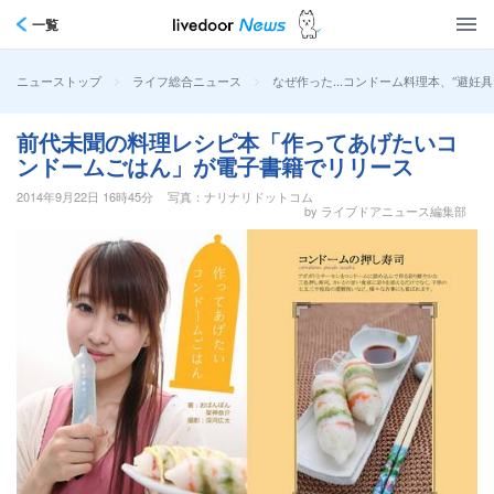
一覧
>
>
なぜ作った…コンドーム料理本、“避妊具
ニューストップ
ライフ総合ニュース
前代未聞の料理レシピ本「作ってあげたいコ
ンドームごはん」が電子書籍でリリース
2014年9月22日 16時45分
写真：ナリナリドットコム
by ライブドアニュース編集部