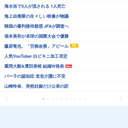
海水浴で3人が流される 1人死亡
海上自衛隊の生々しい映像が物議
韓国の審判接待疑惑 JFAが調査へ
張本美和が卓球の国際大会で優勝
藤原竜也、「労務改善」アピール
人気YouTuber 白ビキニ加工否定
重岡大毅&濱田崇裕 結婚W発表
パー子の認知症 老老介護に不安
山崎怜奈、突然妊娠だけ公表の訳