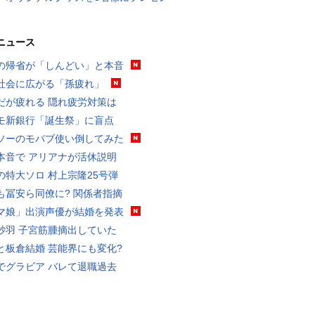
ニュース
の帰省が「しんどい」と本音
社会に広がる「孫疲れ」
だが疲れる 隠れ疲労対策は
モ新銀行「誕生祭」に盲点
ソーのモバブ使い倒してみた
本音で アリアナが活休説明
の特大ソロ 村上宗隆25号弾
も冨安ら同僚に? 関係者指摘
マ娘」出演声優が結婚を発表
砂羽 子宮筋腫摘出していた
と板倉結婚 芸能界にも変化?
でグラビア バレて退職過去