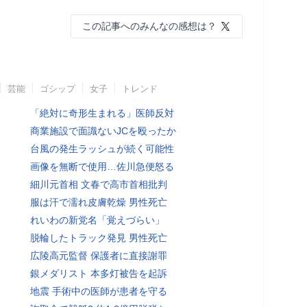
この記事へのみんなの感想は？
芸能
ゴシップ
女子
トレンド
「絶対に奇形生まれる」医師反対
商業施設で面識ないJCを殴ったか
台風の発生ラッシュが続く可能性
画像を無断で使用…佐川急便怒る
細川元首相 文春で高市首相批判
服は汗で濡れ皮膚乾燥 男性死亡
れいわの新党名「覚えづらい」
脱輪したトラック発見 男性死亡
広陵高元監督 保護者に直接謝罪
銀メダリスト 本多灯被告を起訴
地震 手術中の医師が患者を守る