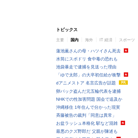
トピックス
主要
国内
海外
IT 経済
スポーツ
蓮池薫さんの母・ハツイさん死去
水筒にスポドリ 食中毒の恐れも
池袋暴走で逮捕を見送った理由
「ゆで太郎」の大卒初任給が衝撃
dアニメストア 名言広告が話題
卵パック盗んだ元五輪代表を逮捕
NHKでの性加害問題 国会で追及か
沖縄移住 1年住んで分かった現実
斉藤被告の裁判「同意は異常」
お盆ラッシュ本格化 駅など混雑
最悪のクズ野郎だ 父親が陳述も