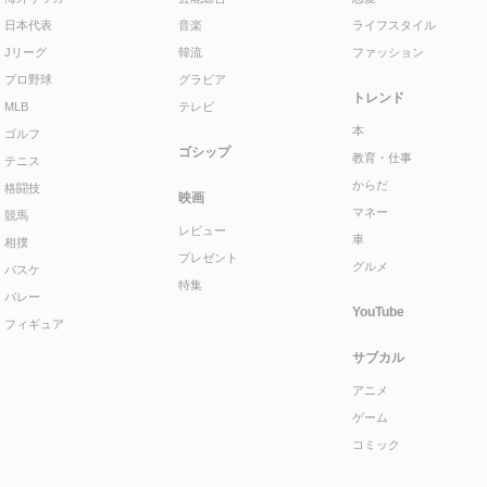
日本代表
音楽
ライフスタイル
Jリーグ
韓流
ファッション
プロ野球
グラビア
トレンド
MLB
テレビ
本
ゴルフ
ゴシップ
教育・仕事
テニス
からだ
格闘技
映画
マネー
競馬
レビュー
車
相撲
プレゼント
グルメ
バスケ
特集
バレー
YouTube
フィギュア
サブカル
アニメ
ゲーム
コミック