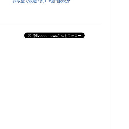
詐取金で競艇? 約1.3億円脱税か