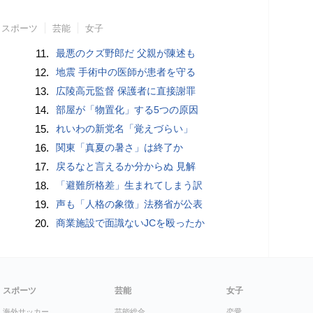
スポーツ
芸能
女子
11.
最悪のクズ野郎だ 父親が陳述も
12.
地震 手術中の医師が患者を守る
13.
広陵高元監督 保護者に直接謝罪
14.
部屋が「物置化」する5つの原因
15.
れいわの新党名「覚えづらい」
16.
関東「真夏の暑さ」は終了か
17.
戻るなと言えるか分からぬ 見解
18.
「避難所格差」生まれてしまう訳
19.
声も「人格の象徴」法務省が公表
20.
商業施設で面識ないJCを殴ったか
スポーツ
芸能
女子
海外サッカー
芸能総合
恋愛