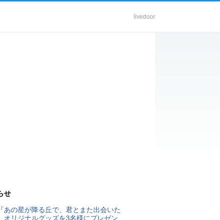
livedoor
らせ
『あの星が降る丘で、君とまた出会いた
』オリジナルグッズを3名様にプレゼン