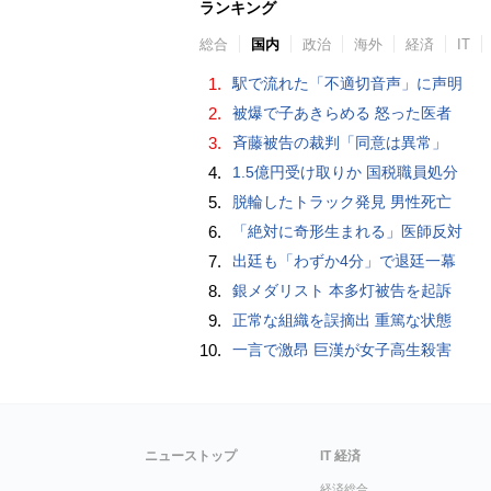
ランキング
総合
国内
政治
海外
経済
IT
1.
駅で流れた「不適切音声」に声明
2.
被爆で子あきらめる 怒った医者
3.
斉藤被告の裁判「同意は異常」
4.
1.5億円受け取りか 国税職員処分
5.
脱輪したトラック発見 男性死亡
6.
「絶対に奇形生まれる」医師反対
7.
出廷も「わずか4分」で退廷一幕
8.
銀メダリスト 本多灯被告を起訴
9.
正常な組織を誤摘出 重篤な状態
10.
一言で激昂 巨漢が女子高生殺害
ニューストップ
IT 経済
経済総合