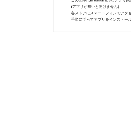
この記事はlivedoorNEWSアプリ
(アプリが無いと開けません)
各ストアにスマートフォンでアク
手順に従ってアプリをインストー