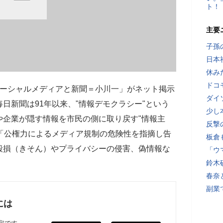
ト！
主要
子孫
日本
休み
ドコ
ソーシャルメディアと新聞＝小川一」がネット掲示
ダイ
日新聞は91年以来、"情報デモクラシー"という
少し
や企業が隠す情報を市民の側に取り戻す"情報主
反撃
」「公権力によるメディア規制の危険性を指摘し告
板倉
毀損（きそん）やプライバシーの侵害、偽情報な
「ウ
鈴木
春奈
副業
には