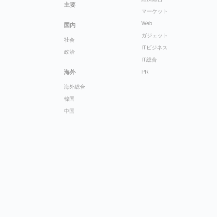
主要
マーケット
Web
国内
ガジェット
社会
ITビジネス
政治
IT総合
海外
PR
海外総合
韓国
中国