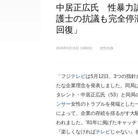
中居正広氏 性暴力
護士の抗議も完全停
回復」
2026年5月15日 11時0分
女性自身
「フジ
テレビ
は5月12日、3つの指
たな企業理念を発表しました。同局
タレント・中居正広氏（53）と同局
ンサー
女性のトラブルを発端とした
によって、企業の存続を揺るがす大
われました。’81年に掲げたキャッ
『楽しくなければ
テレビ
じゃない』を