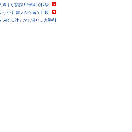
人選手が指揮 甲子園で快挙
ほうが楽 偉人が今昔で比較
STARTO社」かじ切り…大勝利