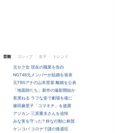
芸能
ゴシップ
女子
トレンド
元セク女 現在の職業を告白
NGT48元メンバーが結婚を発表
元TBSアナの山本里菜 離婚を公表
「地面師たち」新作の撮影開始か
長濱ねる ラフな姿で劇場を後に
篠田麻里子「コマネチ」を披露
アジカン 三原重夫さんを追悼
みな実を守った? 粋な行動に称賛
ケンコバ コロナで謎の後遺症