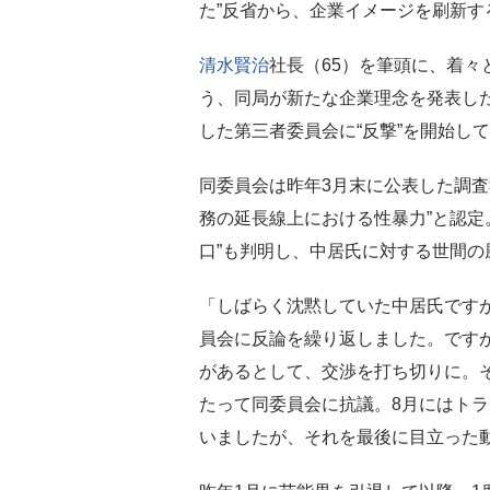
た”反省から、企業イメージを刷新す
清水賢治
社長（65）を筆頭に、着々
う、同局が新たな企業理念を発表し
した第三者委員会に“反撃”を開始し
同委員会は昨年3月末に公表した調査
務の延長線上における性暴力”と認定
口”も判明し、中居氏に対する世間の
「しばらく沈黙していた中居氏ですが
員会に反論を繰り返しました。です
があるとして、交渉を打ち切りに。そ
たって同委員会に抗議。8月にはト
いましたが、それを最後に目立った