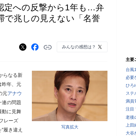
認定への反撃から1年も…弁
滞で兆しの見えない「名誉
みんなの感想は？
主要
台風
針からなる新
必要
は昨年、元
ひろ
の元
アナウ
ステ
満員
一連の問題
注目
騒動に見舞
老後
チフレーズ
上田
写真拡大
“履き違え
大谷