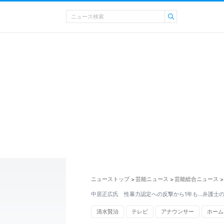
ニューストップ
芸能ニュース
芸能総合ニュース
>
>
>
中居正広氏 性暴力認定への反撃から1年も…弁護士
清水賢治
テレビ
アナウンサー
ホーム
YouTube