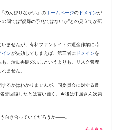
所『のんびりなかい』の
ホームページ
の
ドメイン
が
の間では“復帰の予兆ではないか”との見立てが広
ていませんが、有料ファンサイトの返金作業に時
メイン
が失効してしまえば、第三者に
ドメイン
を
性も。活動再開の兆しというよりも、リスク管理
しれません。
開するかはわかりませんが、同委員会に対する反
は名誉回復したとは言い難く、今後は中居さん次第
どう向き合っていくだろうか――。