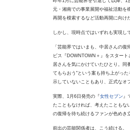
昨年1月に芸能界を引退して以降、1
元・湘南での事業展開や福祉活動を
再開を模索するなど活動再開に向け
しかし、現時点ではいずれも実現し
「芸能界ではいまも、中居さんの復帰
ビス『DOWNTOWN＋』をスター
居さんを気にかけていたひとり。同
てもらおう”という案も持ち上がっ
示していないこともあり、正式なオ
実際、1月6日発売の『
女性セブン
』
たこともなければ、考えたこともな
の復帰を待ち続けるファンが色めき
前出の芸能関係者は、こう続ける。