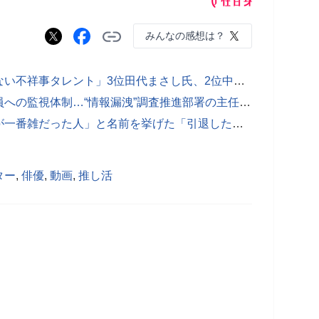
みんなの感想は？
【写真あり】「一生テレビで見たくない不祥事タレント」3位田代まさし氏、2位中居正広氏を抑えた1位は？【2025年最新版】
【写真あり】フジテレビ 強める社員への監視体制…“情報漏洩”調査推進部署の主任に選ばれた「まさかの超有名社員」
【写真あり】三村マサカズ「イジリが一番雑だった人」と名前を挙げた「引退した超人気アイドル」
ター
,
俳優
,
動画
,
推し活