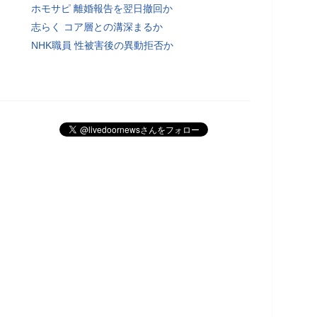
ホモサピ 離婚報告を翌日撤回か
志らく コア層との溝深まるか
NHK職員 性被害後の異動拒否か