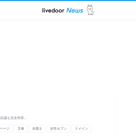
の抗議も完全停滞…
ページ
文春
弁護士
女性セブン
ドメイン