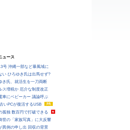
ニュース
13号 沖縄一部など暴風域に
ない ひろゆき氏は出馬せず?
ゆき氏、就活生を一刀両断
ルス増税か 厄介な制度改正
電車にベビーカー 議論呼ぶ
 古いPCが復活するUSB
の孤独 数百円で打破できる
綺世の「家族写真」に大反響
が異例の申し出 回収の背景