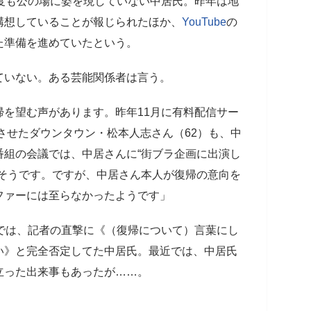
度も公の場に姿を現していない中居氏。昨年は地
構想していることが報じられたほか、
YouTube
の
た準備を進めていたという。
ていない。ある芸能関係者は言う。
を望む声があります。昨年11月に有料配信サー
トさせたダウンタウン・松本人志さん（62）も、中
番組の会議では、中居さんに“街ブラ企画に出演し
たそうです。ですが、中居さん本人が復帰の意向を
ファーには至らなかったようです」
では、記者の直撃に《（復帰について）言葉にし
い》と完全否定してた中居氏。最近では、中居氏
立った出来事もあったが……。