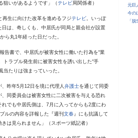
る狙いがあるようです」（
テレビ
局関係者）
元巨
今の
と再生に向けた改革を進めるフジ
テレビ
。いっぽ
「脱
た日は、奇しくも、中居氏が同局と親会社が設置
てから丸1年経った日だった。
報告書で、中居氏が被害女性に働いた行為を“業
。トラブル発生前に被害女性を誘い出した“手
風当たりは強まっていった。
、昨年5月12日を境に代理人
弁護士
を通じて同委
が、同委員会は被害女性に二次被害を与える恐れ
れでも中居氏側は、7月に入ってからも2度にわ
ラブルの内容を詳報した『週刊
文春
』にも抗議して
動きは見られません」（スポーツ紙記者）