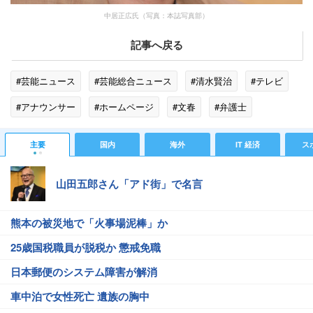
中居正広氏（写真：本誌写真部）
記事へ戻る
#芸能ニュース
#芸能総合ニュース
#清水賢治
#テレビ
#アナウンサー
#ホームページ
#文春
#弁護士
#女性セブン
#ドメイン
#YouTube
#松本人志
主要
国内
海外
IT 経済
ス
#ダウンタウン
#フジテレビ
#中居正広
山田五郎さん「アド街」で名言
熊本の被災地で「火事場泥棒」か
25歳国税職員が脱税か 懲戒免職
日本郵便のシステム障害が解消
車中泊で女性死亡 遺族の胸中