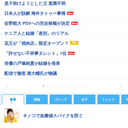
息子助けようとした父 意識不明
日本人が誤解 海外タトゥー事情
佐野航大 PSVへの完全移籍が決定
ケニア人と結婚「差別」のリアル
花王が「焼肉店」限定オープン？
「許せない不祥事タレント」1位
俳優の戸塚純貴が結婚を発表
配信で激怒 堀大輔氏が物議
健康
芸能
ゴシップ
女子
トレンド
Y
キノコで血糖値スパイクを防ぐ