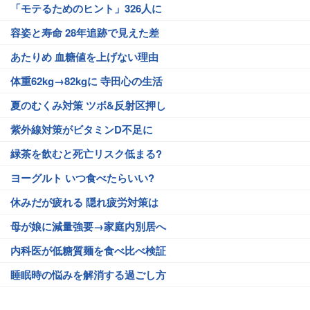
「モテるためのヒント」326人に
容姿と寿命 28年追跡で見えた差
あたりめ 血糖値を上げない理由
体重62kg→82kgに 寺田心の生活
夏のむくみ対策 ツボ&反射区押し
紫外線対策がビタミンD不足に
緑茶を飲むと死亡リスク低まる?
ヨーグルト いつ食べたらいい?
休みだが疲れる 隠れ疲労対策は
母が娘に減量強要→家庭内別居へ
内科医が低糖質麺を食べ比べ検証
睡眠時の悩みを解消する過ごし方