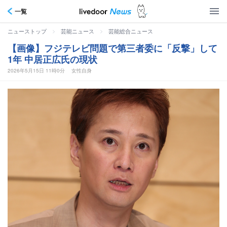
一覧
>
>
ニューストップ
芸能ニュース
芸能総合ニュース
【画像】フジテレビ問題で第三者委に「反撃」して
1年 中居正広氏の現状
2026年5月15日 11時0分
女性自身