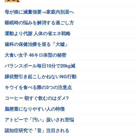
母が娘に減量強要→家庭内別居へ
睡眠時の悩みを解消する過ごし方
運動より代謝 人体の省エネ戦略
歯科の保健治療を巡る「大嘘」
大食い女子 46キロ体型の秘密
バランスボール毎日10分で20kg減
躁状態引き起こしかねないNG行動
キウイを食べる際の3つの注意点
コーヒー 朝すぐ飲むのはダメ?
脳梗塞になりやすい人の特徴
アトピーで「汚い」扱いされ苦悩
認知症研究で「音」注目される