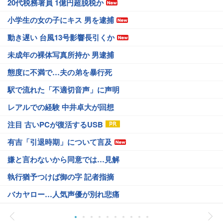
20代税務署員 1億円超脱税か
小学生の女の子にキス 男を逮捕
動き遅い 台風13号影響長引くか
未成年の裸体写真所持か 男逮捕
態度に不満で…夫の弟を暴行死
駅で流れた「不適切音声」に声明
レアルでの経験 中井卓大が回想
注目 古いPCが復活するUSB
有吉「引退時期」について言及
嫌と言わないから同意では…見解
執行猶予つけば御の字 記者指摘
バカヤロー…人気声優が別れ悲痛