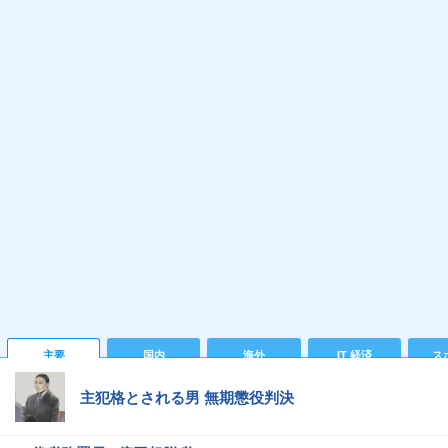
主要
国内
海外
IT 経済
ス
主犯格とされる男 無期懲役判決