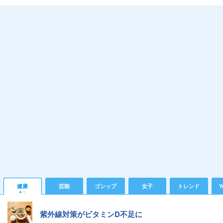
健康
芸能
ゴシップ
女子
トレンド
Y
紫外線対策がビタミンD不足に