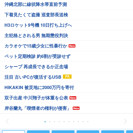
沖縄北部に線状降水帯直前予測
下着見たくて盗撮 巡査部長送検
H3ロケット9号機 10日打ち上げへ
主犯格とされる男 無期懲役判決
カラオケで15歳少女に性暴行か
ペット定期検診 約6割が受診せず
シャープ 再成長できるか正念場
注目 古いPCが復活するUSB
HIKAKIN 被災地に2000万円を寄付
双子出産 中川翔子が体重を公表
岸谷蘭丸「喫煙者の権利が侵害」