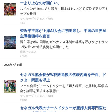
ーより上なのが面白い」
スペインが1位に返り咲き、日本は1つ上げて17位でアジアト
ップを維持
サッカーダイジェストWeb
12:21
習近平主席が上海AI大会に初出席し、中国の世界AI
主導権獲得を宣言
習主席はAIの国際的ガバナンス体制の構築を呼びかけトラン
プ政権への対抗姿勢を鮮明にした
現代ビジネス
07:00
2026年7月14日
セネガル協会長がW杯敗退後の代表内紛を告白、ド
クター問題も浮上
ファル会長がチームドクターを「婦人科医」と批判し医学協
会が謝罪を要求する事態に
サッカーダイジェストWeb
19:42
セネガル代表のチームドクターが産婦人科専門医だ