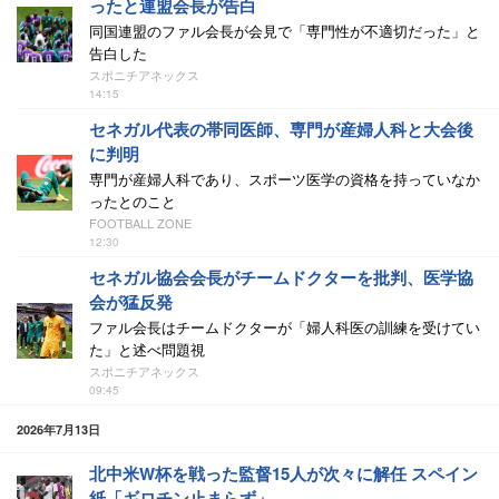
ったと連盟会長が告白
同国連盟のファル会長が会見で「専門性が不適切だった」と
告白した
スポニチアネックス
14:15
セネガル代表の帯同医師、専門が産婦人科と大会後
に判明
専門が産婦人科であり、スポーツ医学の資格を持っていなか
ったとのこと
FOOTBALL ZONE
12:30
セネガル協会会長がチームドクターを批判、医学協
会が猛反発
ファル会長はチームドクターが「婦人科医の訓練を受けてい
た」と述べ問題視
スポニチアネックス
09:45
2026年7月13日
北中米W杯を戦った監督15人が次々に解任 スペイン
紙「ギロチン止まらず」