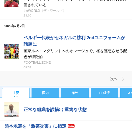
価されている
theWORLD（ザ・ワールド）
23:00
2026年7月2日
ベルギー代表がセネガルに勝利 2ndユニフォームが
話題に
画家ルネ・マグリットへのオマージュで、桜を連想させる配
色が特徴的
FOOTBALL ZONE
09:32
次ヘ
主要
国内
海外
IT 経済
ス
正常な組織を誤摘出 重篤な状態
熊本地震を「激甚災害」に指定