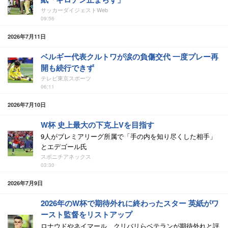
サッカーダイジェストWeb
09:56
2026年7月11日
ベルギー代表クルトワが涙の負傷交代 一度プレー再
開も続行できず
テレビ東京スポーツ
06:11
2026年7月10日
W杯 史上最大の下克上Vを目指す
9人がプレミアリーグ所属で「手の内を知り尽くした相手」
とエデゴール氏
スポニチアネックス
03:30
2026年7月9日
2026年のW杯で期待外れに終わったスター 英紙がワ
ースト監督をリストアップ
ロナウドやネイマール、クリバリらベテランが期待外れと評