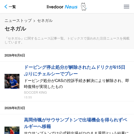
一覧
ニューストップ
>
セネガル
セネガル
『セネガル』に関するニュース記事一覧。トピックスで扱われた注目ニュースを掲載
しています。
2026年8月6日
ドーピング停止処分が解除されたムドリクが615日
ぶりにチェルシーでプレー
ドーピング処分がCASの控訴手続き解決により解除され、即
時復帰が実現したもの
SOCCER KING
15:55
2026年8月3日
高岡伶颯がサウサンプトンで出場機会を得られずベ
ルギーへ移籍
サウサンプトンでは公式戦出場ゼロのまま退団という結果に