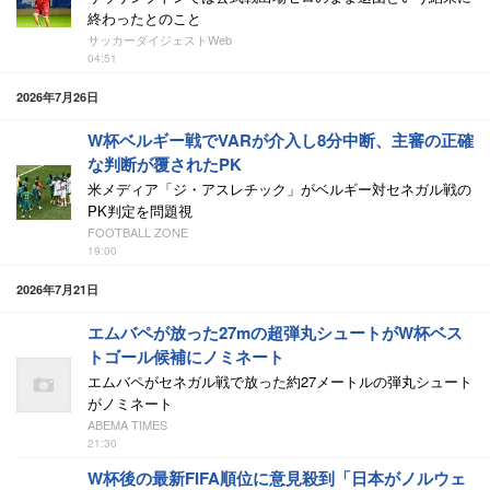
終わったとのこと
サッカーダイジェストWeb
04:51
2026年7月26日
W杯ベルギー戦でVARが介入し8分中断、主審の正確
な判断が覆されたPK
米メディア「ジ・アスレチック」がベルギー対セネガル戦の
PK判定を問題視
FOOTBALL ZONE
19:00
2026年7月21日
エムバペが放った27mの超弾丸シュートがW杯ベス
トゴール候補にノミネート
エムバペがセネガル戦で放った約27メートルの弾丸シュート
がノミネート
ABEMA TIMES
21:30
W杯後の最新FIFA順位に意見殺到「日本がノルウェ