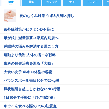
健康
芸能
ゴシップ
女子
トレンド
Y
夏のむくみ対策 ツボ&反射区押し
紫外線対策がビタミンD不足に
母が娘に減量強要→家庭内別居へ
睡眠時の悩みを解消する過ごし方
運動より代謝 人体の省エネ戦略
歯科の保健治療を巡る「大嘘」
大食い女子 46キロ体型の秘密
バランスボール毎日10分で20kg減
躁状態引き起こしかねないNG行動
1日10分で手軽に「ひざ痛対策」
キウイを食べる際の3つの注意点