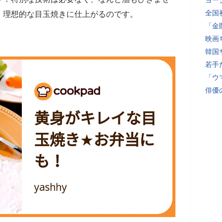
ヨー
全国
、理想的な目玉焼きに仕上がるのです。
「金
映画
韓国
若手
「ウ
俳優