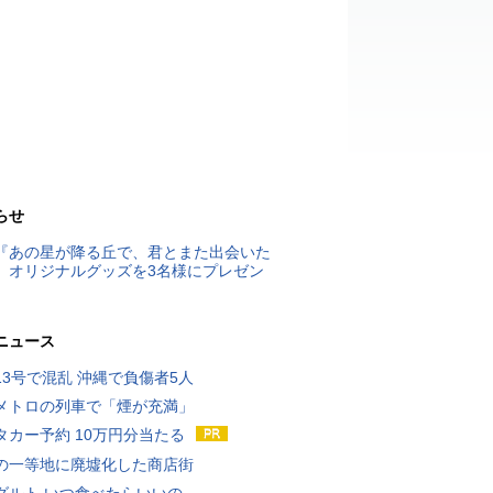
らせ
『あの星が降る丘で、君とまた出会いた
』オリジナルグッズを3名様にプレゼン
ニュース
13号で混乱 沖縄で負傷者5人
メトロの列車で「煙が充満」
タカー予約 10万円分当たる
の一等地に廃墟化した商店街