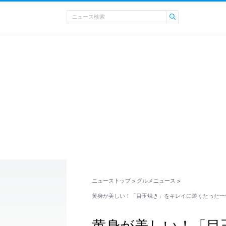
ニューストップ
グルメニュース
>
>
黄身が美しい！「目玉焼き」をキレイに焼くたった一
黄身が美しい！「目