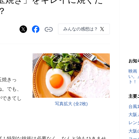
？
みんなの感想は？
お知
映画
い。
玉焼きっ
ト！
ね。でも、
主要
ができてし
写真拡大 (全2枚)
台風
大阪
レン
大阪
ザ！特別な技術は必要なく、なんと油もひきませ