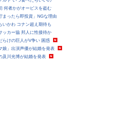
グルト いつ食べたらいいの
初 何者かがオービスを盗む
貯まったら即投資」NGな理由
ちいかわ コナン超え期待も
サッカー協 邦人に性接待か
だらけの巨人がV争い 困惑
マ娘」出演声優が結婚を発表
の及川光博が結婚を発表