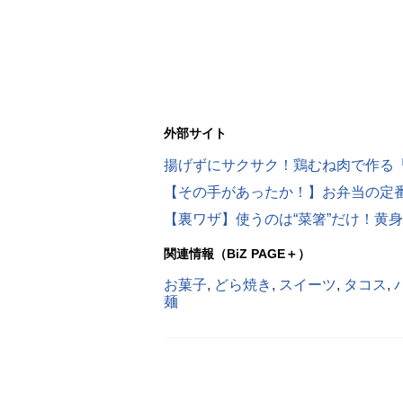
外部サイト
揚げずにサクサク！鶏むね肉で作る
【その手があったか！】お弁当の定
【裏ワザ】使うのは“菜箸”だけ！黄
関連情報（BiZ PAGE＋）
お菓子
,
どら焼き
,
スイーツ
,
タコス
,
麺