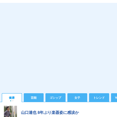
健康
芸能
ゴシップ
女子
トレンド
Y
山口達也 8年ぶり楽器姿に感涙か