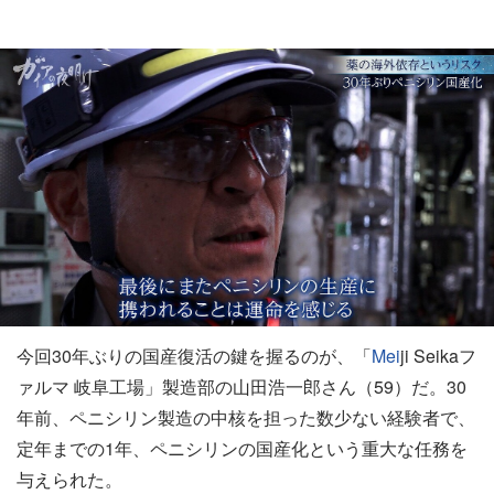
今回30年ぶりの国産復活の鍵を握るのが、「
Mei
ji Seikaフ
ァルマ 岐阜工場」製造部の山田浩一郎さん（59）だ。30
年前、ペニシリン製造の中核を担った数少ない経験者で、
定年までの1年、ペニシリンの国産化という重大な任務を
与えられた。