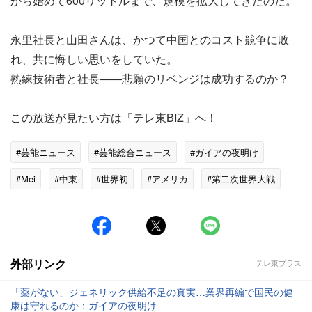
から始めて600リットルまで、規模を拡大してきたのだ。
永里社長と山田さんは、かつて中国とのコスト競争に敗
れ、共に悔しい思いをしていた。
熟練技術者と社長――悲願のリベンジは成功するのか？
この放送が見たい方は「テレ東BIZ」へ！
#芸能ニュース
#芸能総合ニュース
#ガイアの夜明け
#Mei
#中東
#世界初
#アメリカ
#第二次世界大戦
外部リンク
テレ東プラス
「薬がない」ジェネリック供給不足の真実…業界再編で国民の健
康は守れるのか：ガイアの夜明け