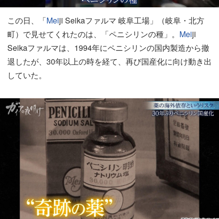
この日、「
Mei
ji Seikaファルマ 岐阜工場」（岐阜・北方
町）で見せてくれたのは、「ペニシリンの種」。
Mei
ji
Seikaファルマは、1994年にペニシリンの国内製造から撤
退したが、30年以上の時を経て、再び国産化に向け動き出
していた。