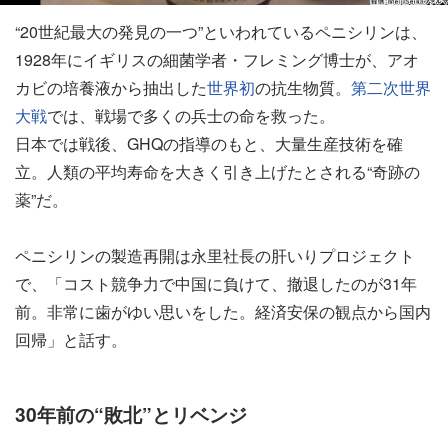
“20世紀最大の発見の一つ”といわれているペニシリンは、
1928年にイギリスの細菌学者・フレミング博士が、アオ
カビの培養液から抽出した
世界初
の抗生物質。
第二次世界
大戦
では、戦場で多くの兵士の命を救った。
日本では戦後、GHQの指導のもと、大量生産技術を確
立。人類の平均寿命を大きく引き上げたとされる“奇跡の
薬”だ。
ペニシリンの製造再開は永里社長の肝いりプロジェクト
で、「コスト競争力で中国に負けて、撤退したのが31年
前。非常に歯がゆい思いをした。経済安保の観点から国内
回帰」と話す。
30年前の“敗北”とリベンジ