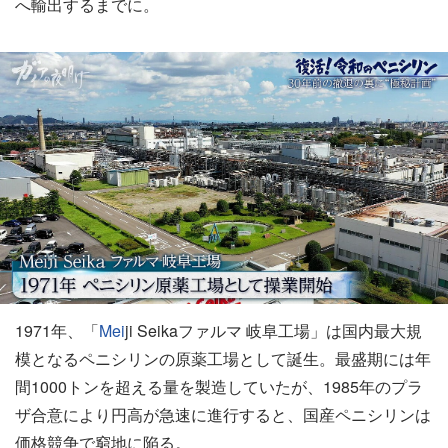
へ輸出するまでに。
1971年、「
Mei
ji Seikaファルマ 岐阜工場」は国内最大規
模となるペニシリンの原薬工場として誕生。最盛期には年
間1000トンを超える量を製造していたが、1985年のプラ
ザ合意により円高が急速に進行すると、国産ペニシリンは
価格競争で窮地に陥る。