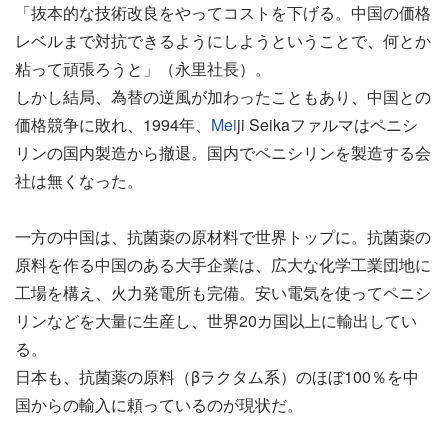
「抜本的な技術改良をやってコストを下げる。中国の価格
レベルまで対抗できるようにしようということで、何とか
粘って頑張ろうと」（永里社長）。
しかし結局、為替の逆風が加わったこともあり、中国との
価格競争に敗れ、1994年、
Mei
ji Seikaファルマはペニシ
リンの国内製造から撤退。国内でペニシリンを製造する会
社は無くなった。
一方の中国は、抗菌薬の原材料で世界トップに。抗菌薬の
原料を作る中国のある大手企業は、広大な化学工業団地に
工場を構え、火力発電所も完備。安い電気を使ってペニシ
リンなどを大量に生産し、世界20カ国以上に輸出してい
る。
日本も、抗菌薬の原料（βラクタム系）のほぼ100％を中
国からの輸入に頼っているのが現状だ。