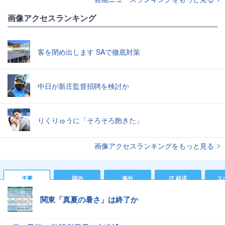
画像アクセスランキング
客を閉め出します SAで徹底対策
中日が新庄監督招聘を検討か
りくりゅうに「そろそろ飽きた」
画像アクセスランキングをもっと見る
主要
国内
海外
IT 経済
ス
関東「真夏の暑さ」は終了か