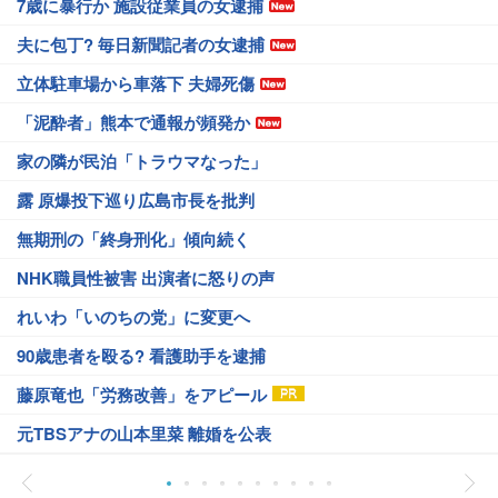
7歳に暴行か 施設従業員の女逮捕
夫に包丁? 毎日新聞記者の女逮捕
立体駐車場から車落下 夫婦死傷
「泥酔者」熊本で通報が頻発か
家の隣が民泊「トラウマなった」
露 原爆投下巡り広島市長を批判
無期刑の「終身刑化」傾向続く
NHK職員性被害 出演者に怒りの声
れいわ「いのちの党」に変更へ
90歳患者を殴る? 看護助手を逮捕
藤原竜也「労務改善」をアピール
元TBSアナの山本里菜 離婚を公表