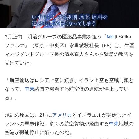
3月上旬。明治グループの医薬品事業を担う「
Mei
ji Seika
ファルマ」（東京・中央区）永里敏秋社長（68）は、生産
マネジメントグループ長の清水直人さんから緊急の報告を
受けていた。
「航空輸送はロシア上空に続き、イラン上空も空域封鎖と
なって、
中東
諸国で発着する航空便の運航が停止してい
る」。
混乱の原因は、2月に
アメリカ
とイスラエルが開始したイ
ランへの軍事作戦。多くの航空貨物が経由する
中東
地域の
空港が機能停止に陥ったのだ。