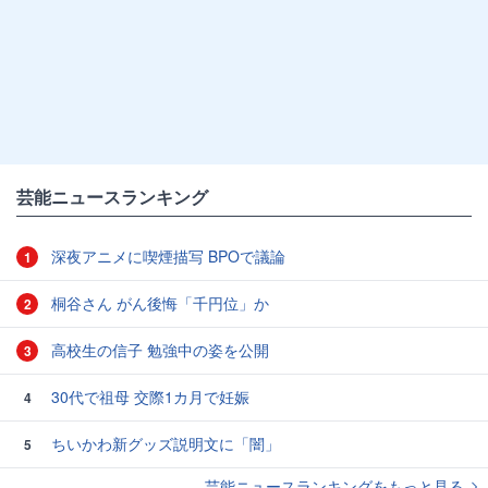
芸能ニュースランキング
深夜アニメに喫煙描写 BPOで議論
1
桐谷さん がん後悔「千円位」か
2
高校生の信子 勉強中の姿を公開
3
30代で祖母 交際1カ月で妊娠
4
ちいかわ新グッズ説明文に「闇」
5
芸能ニュースランキングをもっと見る