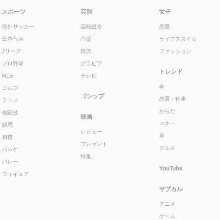
スポーツ
芸能
女子
海外サッカー
芸能総合
恋愛
日本代表
音楽
ライフスタイル
Jリーグ
韓流
ファッション
プロ野球
グラビア
トレンド
MLB
テレビ
本
ゴルフ
ゴシップ
教育・仕事
テニス
からだ
格闘技
映画
マネー
競馬
レビュー
車
相撲
プレゼント
グルメ
バスケ
特集
バレー
YouTube
フィギュア
サブカル
アニメ
ゲーム