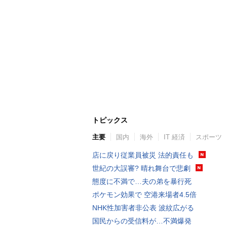
トピックス
主要
国内
海外
IT 経済
スポーツ
店に戻り従業員被災 法的責任も
世紀の大誤審? 晴れ舞台で悲劇
態度に不満で…夫の弟を暴行死
ポケモン効果で 空港来場者4.5倍
NHK性加害者非公表 波紋広がる
国民からの受信料が…不満爆発