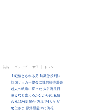
芸能
ゴシップ
女子
トレンド
主犯格とされる男 無期懲役判決
韓国サッカー協会に性的接待過去
超人の軌道に戻った 大谷再注目
戻るなと言えるか分からぬ 見解
台風13号影響か 強風で4人ケガ
悠仁さま 原爆慰霊碑に供花