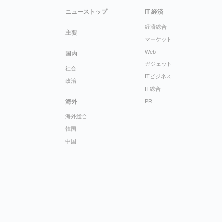
ニューストップ
IT 経済
経済総合
主要
マーケット
Web
国内
ガジェット
社会
ITビジネス
政治
IT総合
海外
PR
海外総合
韓国
中国