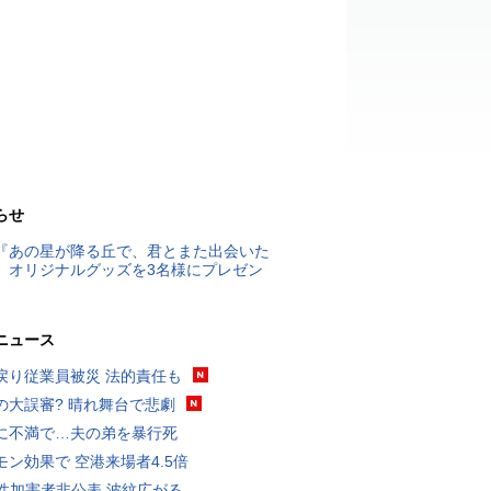
らせ
『あの星が降る丘で、君とまた出会いた
』オリジナルグッズを3名様にプレゼン
ニュース
戻り従業員被災 法的責任も
の大誤審? 晴れ舞台で悲劇
に不満で…夫の弟を暴行死
モン効果で 空港来場者4.5倍
K性加害者非公表 波紋広がる