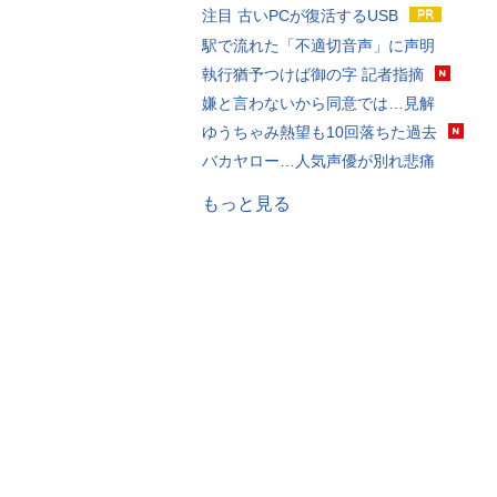
注目 古いPCが復活するUSB
駅で流れた「不適切音声」に声明
執行猶予つけば御の字 記者指摘
嫌と言わないから同意では…見解
ゆうちゃみ熱望も10回落ちた過去
バカヤロー…人気声優が別れ悲痛
もっと見る