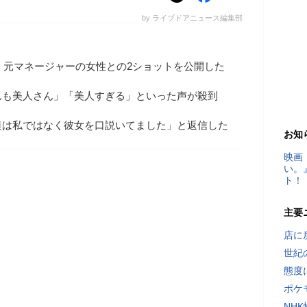
by ライブドアニュース編集部
で、元マネージャーの女性との2ショットを公開した
んも美人さん」「美人すぎる」といった声が殺到
達は私ではなく彼女を口説いてました」と返信した
お知
映画
い。
ト！
主要
店に
世紀
態度
ポケ
NH