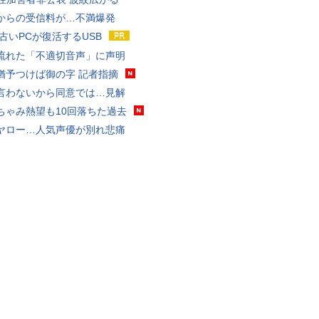
からの受信料が…不満爆発
 古いPCが復活するUSB
流れた「不適切音声」に声明
猶予つけば御の字 記者指摘
言わないから同意では…見解
ちゃみ熱望も10回落ちた過去
ヤロー…人気声優が別れ悲痛