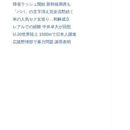
帰省ラッシュ開始 新幹線満席も
「パパ」の文字消え完全沈黙続く
米の人気セク女巡り…和解成立
レアルでの経験 中井卓大が回想
U-20世界陸上 1500mで日本人躍進
広陵野球部で暴力問題 謝罪表明