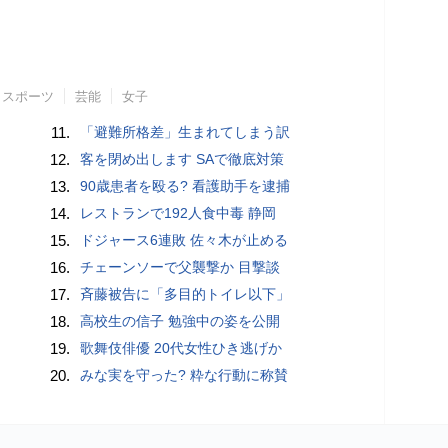
スポーツ
芸能
女子
11.
「避難所格差」生まれてしまう訳
12.
客を閉め出します SAで徹底対策
13.
90歳患者を殴る? 看護助手を逮捕
14.
レストランで192人食中毒 静岡
15.
ドジャース6連敗 佐々木が止める
16.
チェーンソーで父襲撃か 目撃談
17.
斉藤被告に「多目的トイレ以下」
18.
高校生の信子 勉強中の姿を公開
19.
歌舞伎俳優 20代女性ひき逃げか
20.
みな実を守った? 粋な行動に称賛