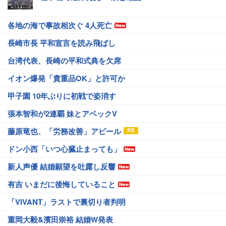
各地の海で事故相次ぐ 4人死亡
長崎市長 平和宣言を読み飛ばし
台湾代表、長崎の平和式典を欠席
イオン爆発「貴重品OK」と許可か
甲子園 10年ぶりに初戦で姿消す
張本智和が2連覇 妹とアベックV
藤原竜也、「労務改善」アピール
ドン小西「いつ心臓止まっても」
新人声優 結婚願望を吐露し反響
有吉 いまだに後悔していること
「VIVANT」ラストで裏切り者判明
重岡大毅&濱田崇裕 結婚W発表