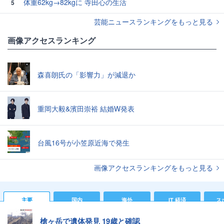
体重62kg→82kgに 寺田心の生活
5
芸能ニュースランキングをもっと見る
画像アクセスランキング
森喜朗氏の「影響力」が減退か
重岡大毅&濱田崇裕 結婚W発表
台風16号が小笠原近海で発生
画像アクセスランキングをもっと見る
主要
国内
海外
IT 経済
ス
槍ヶ岳で遺体発見 19歳と確認