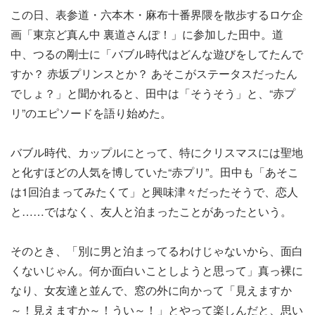
この日、表参道・六本木・麻布十番界隈を散歩するロケ企
画「東京ど真ん中 裏道さんぽ！」に参加した田中。道
中、つるの剛士に「バブル時代はどんな遊びをしてたんで
すか？ 赤坂プリンスとか？ あそこがステータスだったん
でしょ？」と聞かれると、田中は「そうそう」と、“赤プ
リ”のエピソードを語り始めた。
バブル時代、カップルにとって、特にクリスマスには聖地
と化すほどの人気を博していた“赤プリ”。田中も「あそこ
は1回泊まってみたくて」と興味津々だったそうで、恋人
と……ではなく、友人と泊まったことがあったという。
そのとき、「別に男と泊まってるわけじゃないから、面白
くないじゃん。何か面白いことしようと思って」真っ裸に
なり、女友達と並んで、窓の外に向かって「見えますか
～！見えますか～！うい～！」とやって楽しんだと、思い