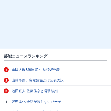
芸能ニュースランキング
重岡大毅&濱田崇裕 結婚W発表
1
山崎怜奈、突然妊娠だけ公表の訳
2
池田直人 佐藤佳奈と電撃結婚
3
容態悪化 会話が通じないパー子
4