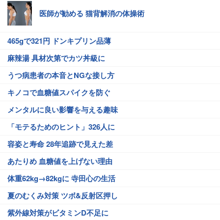
医師が勧める 猫背解消の体操術
465gで321円 ドンキプリン品薄
麻辣湯 具材次第でカツ丼級に
うつ病患者の本音とNGな接し方
キノコで血糖値スパイクを防ぐ
メンタルに良い影響を与える趣味
「モテるためのヒント」326人に
容姿と寿命 28年追跡で見えた差
あたりめ 血糖値を上げない理由
体重62kg→82kgに 寺田心の生活
夏のむくみ対策 ツボ&反射区押し
紫外線対策がビタミンD不足に