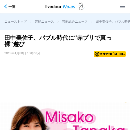
一覧
>
>
>
田中美佐子、バブル時代
ニューストップ
芸能ニュース
芸能総合ニュース
田中美佐子、バブル時代に“赤プリで真っ
裸”遊び
2019年1月30日 16時55分