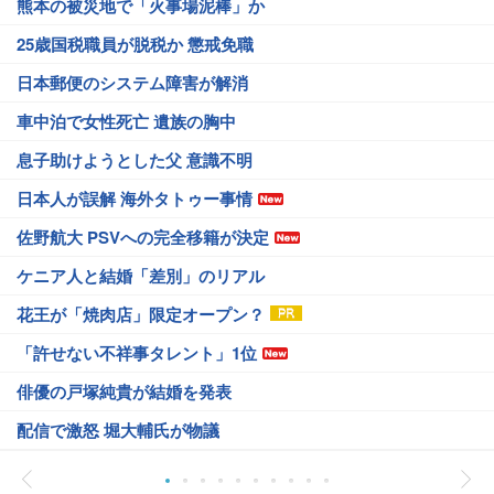
熊本の被災地で「火事場泥棒」か
25歳国税職員が脱税か 懲戒免職
日本郵便のシステム障害が解消
車中泊で女性死亡 遺族の胸中
息子助けようとした父 意識不明
日本人が誤解 海外タトゥー事情
佐野航大 PSVへの完全移籍が決定
ケニア人と結婚「差別」のリアル
花王が「焼肉店」限定オープン？
「許せない不祥事タレント」1位
俳優の戸塚純貴が結婚を発表
配信で激怒 堀大輔氏が物議