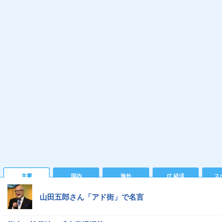
主要
国内
海外
IT 経済
ス
山田五郎さん「アド街」で名言