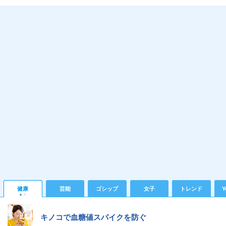
健康
芸能
ゴシップ
女子
トレンド
Y
キノコで血糖値スパイクを防ぐ