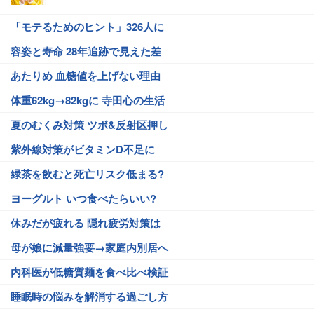
「モテるためのヒント」326人に
容姿と寿命 28年追跡で見えた差
あたりめ 血糖値を上げない理由
体重62kg→82kgに 寺田心の生活
夏のむくみ対策 ツボ&反射区押し
紫外線対策がビタミンD不足に
緑茶を飲むと死亡リスク低まる?
ヨーグルト いつ食べたらいい?
休みだが疲れる 隠れ疲労対策は
母が娘に減量強要→家庭内別居へ
内科医が低糖質麺を食べ比べ検証
睡眠時の悩みを解消する過ごし方