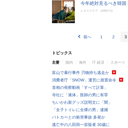
今年絶対見るべき韓国
レタスクラブ
20時57分
前へ
1
2
3
トピックス
主要
国内
海外
IT 経済
スポーツ
富山で暴行事件 刃物持ち逃走か
消費者庁「SNOW」運営に措置命令
首相の視察動画「すべて計算」
寺社に「液体」医師の男に有罪
ちいかわ新グッズ説明文に「闇」
「女子トイレに全裸の男」逮捕
パトカーとの衝突事故 多発か
逃亡中の八田與一容疑者 30歳に