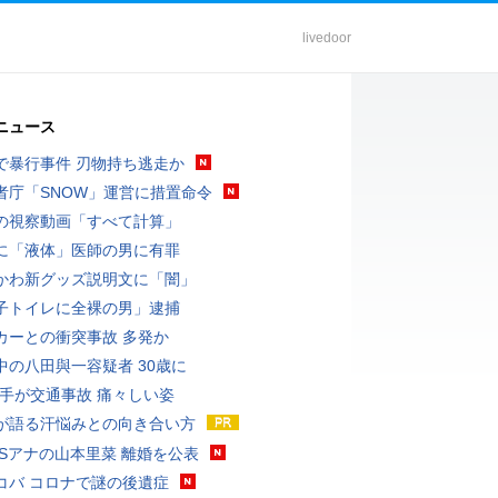
livedoor
ニュース
で暴行事件 刃物持ち逃走か
者庁「SNOW」運営に措置命令
の視察動画「すべて計算」
に「液体」医師の男に有罪
かわ新グッズ説明文に「闇」
子トイレに全裸の男」逮捕
カーとの衝突事故 多発か
中の八田與一容疑者 30歳に
選手が交通事故 痛々しい姿
が語る汗悩みとの向き合い方
BSアナの山本里菜 離婚を公表
コバ コロナで謎の後遺症