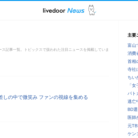
主要
富山
ース記事一覧。トピックスで扱われた注目ニュースを掲載していま
消費
首相
寺社
ちい
「女
パト
差しの中で微笑み ファンの視線を集める
逃亡
BD
医師
元T
ケン