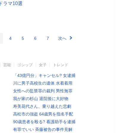
ドラマ10選
4
5
6
7
次へ
芸能
ゴシップ
女子
トレンド
「43億円分」キャンセル? 女逮捕
川に男子高校生の遺体 水着着用
女性への監禁罪の裁判 男性無罪
我が家の杉山 退院後に大好物
寿美花代さん、乗り越えた悲劇
高松市の強盗 64歳男を指名手配
90歳患者を殴る? 看護助手を逮捕
有罪でいい 斉藤被告の事件見解