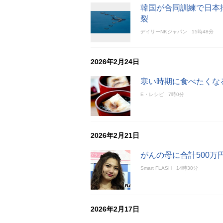
韓国が合同訓練で日本
裂
デイリーNKジャパン
15時48分
2026年2月24日
寒い時期に食べたくな
E・レシピ
7時0分
2026年2月21日
がんの母に合計500万
Smart FLASH
14時30分
2026年2月17日