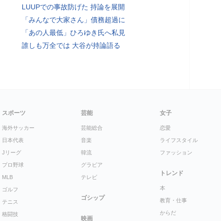
LUUPでの事故防げた 持論を展開
「みんなで大家さん」債務超過に
「あの人最低」ひろゆき氏へ私見
誰しも万全では 大谷が持論語る
スポーツ
芸能
女子
海外サッカー
芸能総合
恋愛
日本代表
音楽
ライフスタイル
Jリーグ
韓流
ファッション
プロ野球
グラビア
トレンド
MLB
テレビ
本
ゴルフ
ゴシップ
教育・仕事
テニス
からだ
格闘技
映画