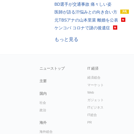
BD選手が交通事故 痛々しい姿
医師が語る汗悩みとの向き合い方
元TBSアナの山本里菜 離婚を公表
ケンコバ コロナで謎の後遺症
もっと見る
ニューストップ
IT 経済
経済総合
主要
マーケット
Web
国内
ガジェット
社会
ITビジネス
政治
IT総合
海外
PR
海外総合