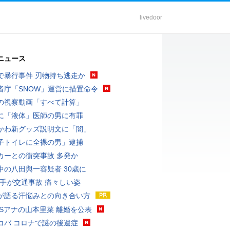
livedoor
ニュース
で暴行事件 刃物持ち逃走か
者庁「SNOW」運営に措置命令
の視察動画「すべて計算」
に「液体」医師の男に有罪
かわ新グッズ説明文に「闇」
子トイレに全裸の男」逮捕
カーとの衝突事故 多発か
中の八田與一容疑者 30歳に
選手が交通事故 痛々しい姿
が語る汗悩みとの向き合い方
BSアナの山本里菜 離婚を公表
コバ コロナで謎の後遺症