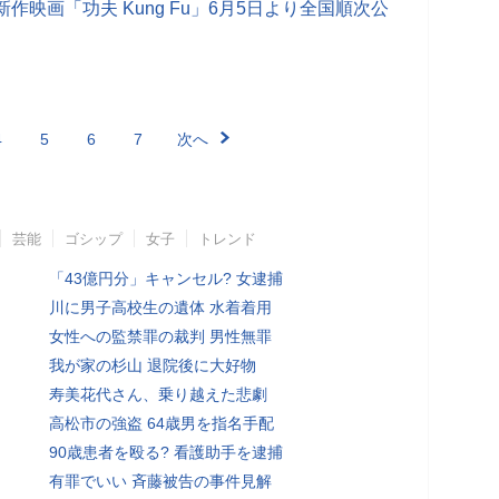
作映画「功夫 Kung Fu」6月5日より全国順次公
4
5
6
7
次へ
芸能
ゴシップ
女子
トレンド
「43億円分」キャンセル? 女逮捕
川に男子高校生の遺体 水着着用
女性への監禁罪の裁判 男性無罪
我が家の杉山 退院後に大好物
寿美花代さん、乗り越えた悲劇
高松市の強盗 64歳男を指名手配
90歳患者を殴る? 看護助手を逮捕
有罪でいい 斉藤被告の事件見解