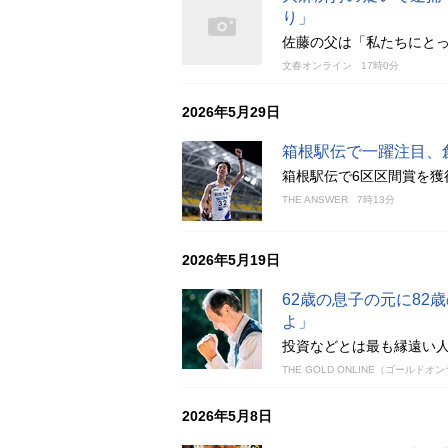
り」
佐藤の父は「私たちにと
文春オンライン
17時0分
2026年5月29日
箱根駅伝で一躍注目、
箱根駅伝で6区区間賞を獲
THE ANSWER
7時13分
2026年5月19日
62歳の息子の元に8
よ」
投資などとは最も縁遠い
THE GOLD ONLINE（ゴールドオ
2026年5月8日