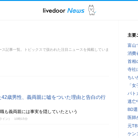
主要
富山
ース記事一覧。トピックスで扱われた注目ニュースを掲載していま
消費
首相
寺社
ちい
「女
パト
Eした42歳男性、義両親に嘘をついた理由と告白の行
逃亡
BD
を退職も義両親には事実を隠していたという
医師
ンライン）
10時15分
元T
ケン