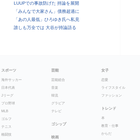
LUUPでの事故防げた 持論を展開
「みんなで大家さん」債務超過に
「あの人最低」ひろゆき氏へ私見
誰しも万全では 大谷が持論語る
スポーツ
芸能
女子
海外サッカー
芸能総合
恋愛
日本代表
音楽
ライフスタイル
Jリーグ
韓流
ファッション
プロ野球
グラビア
トレンド
MLB
テレビ
本
ゴルフ
ゴシップ
教育・仕事
テニス
からだ
格闘技
映画