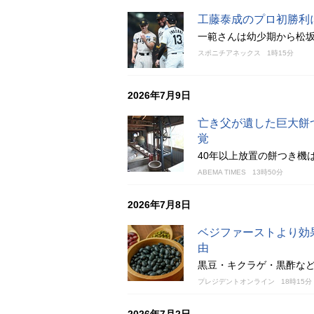
工藤泰成のプロ初勝利
一範さんは幼少期から松
スポニチアネックス
1時15分
2026年7月9日
亡き父が遺した巨大餅
覚
40年以上放置の餅つき機
ABEMA TIMES
13時50分
2026年7月8日
ベジファーストより効
由
黒豆・キクラゲ・黒酢な
プレジデントオンライン
18時15分