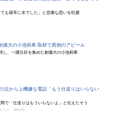
っても寝耳に水でした」と悲痛な思いを吐露
創価大の小池莉希 取材で異例のアピール
得し、一躍注目を集めた創価大の小池莉希
2歳の父から上機嫌な電話「もう仕送りはいらない
人間で「仕送りはもういらないよ」と伝えたそう
ンライン）
9時15分