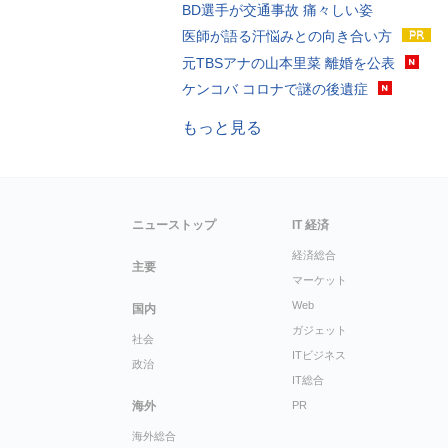
BD選手が交通事故 痛々しい姿
医師が語る汗悩みとの向き合い方
元TBSアナの山本里菜 離婚を公表
ケンコバ コロナで謎の後遺症
もっと見る
ニューストップ
IT 経済
経済総合
主要
マーケット
Web
国内
ガジェット
社会
ITビジネス
政治
IT総合
海外
PR
海外総合