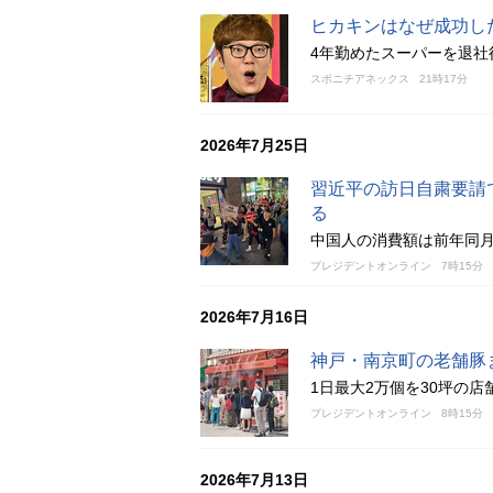
ヒカキンはなぜ成功し
4年勤めたスーパーを退社
スポニチアネックス
21時17分
2026年7月25日
習近平の訪日自粛要請
る
中国人の消費額は前年同月
プレジデントオンライン
7時15分
2026年7月16日
神戸・南京町の老舗豚
1日最大2万個を30坪の
プレジデントオンライン
8時15分
2026年7月13日