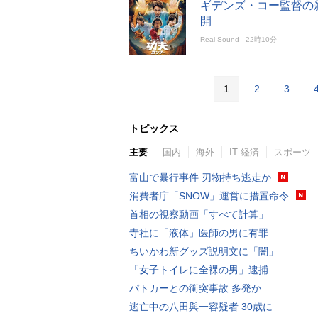
ギデンズ・コー監督の新
開
Real Sound
22時10分
1
2
3
トピックス
主要
国内
海外
IT 経済
スポーツ
富山で暴行事件 刃物持ち逃走か
消費者庁「SNOW」運営に措置命令
首相の視察動画「すべて計算」
寺社に「液体」医師の男に有罪
ちいかわ新グッズ説明文に「闇」
「女子トイレに全裸の男」逮捕
パトカーとの衝突事故 多発か
逃亡中の八田與一容疑者 30歳に