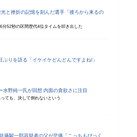
栄光と挫折の記憶を刻んだ選手「後ろから来るの
06分52秒の区間歴代4位タイムを叩き出した
狂ぶりを語る「イケイケどんどんですよね!」
ー水野純一氏が回想 内面の貪欲さに注目
あっても、決して倒れないという
 佐藤駿一郎容疑者の父が悲痛「こっちもびっく