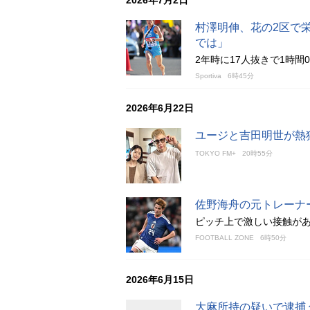
2026年7月2日
村澤明伸、花の2区で
では」
2年時に17人抜きで1時間
Sportiva
6時45分
2026年6月22日
ユージと吉田明世が熱
TOKYO FM+
20時55分
佐野海舟の元トレーナ
ピッチ上で激しい接触が
FOOTBALL ZONE
6時50分
2026年6月15日
大麻所持の疑いで逮捕