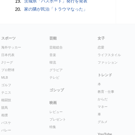
19.
茨城県「パスポート」発行を発表
20.
家の隣が民泊「トラウマなった」
スポーツ
芸能
女子
海外サッカー
芸能総合
恋愛
日本代表
音楽
ライフスタイル
Jリーグ
韓流
ファッション
プロ野球
グラビア
トレンド
MLB
テレビ
本
ゴルフ
ゴシップ
教育・仕事
テニス
からだ
格闘技
映画
マネー
競馬
レビュー
車
相撲
プレゼント
グルメ
バスケ
特集
バレー
YouTube