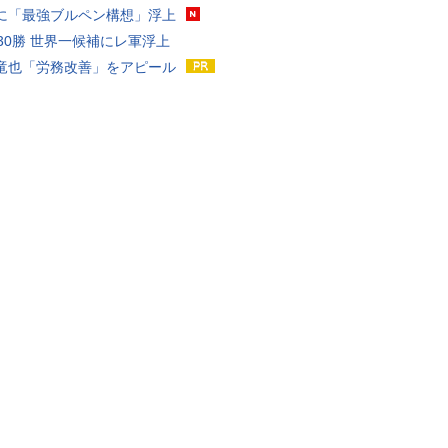
に「最強ブルペン構想」浮上
戦30勝 世界一候補にレ軍浮上
竜也「労務改善」をアピール