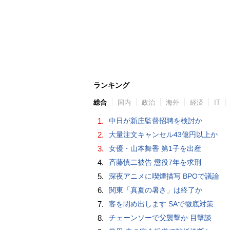
ランキング
総合
国内
政治
海外
経済
IT
1.
中日が新庄監督招聘を検討か
2.
大量注文キャンセル43億円以上か
3.
女優・山本舞香 第1子を出産
4.
斉藤慎二被告 懲役7年を求刑
5.
深夜アニメに喫煙描写 BPOで議論
6.
関東「真夏の暑さ」は終了か
7.
客を閉め出します SAで徹底対策
8.
チェーンソーで父襲撃か 目撃談