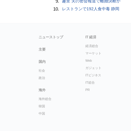
9.
趣里 夫の密会報道で離婚決断か
10.
レストランで192人食中毒 静岡
ニューストップ
IT 経済
経済総合
主要
マーケット
Web
国内
ガジェット
社会
ITビジネス
政治
IT総合
海外
PR
海外総合
韓国
中国