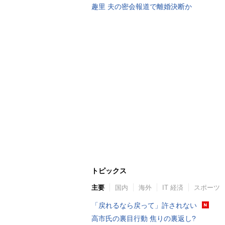
趣里 夫の密会報道で離婚決断か
トピックス
主要
国内
海外
IT 経済
スポーツ
「戻れるなら戻って」許されない
高市氏の裏目行動 焦りの裏返し?