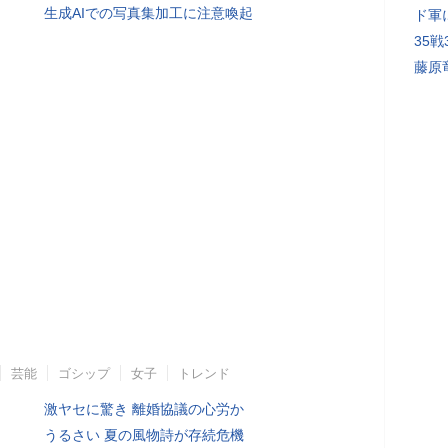
生成AIでの写真集加工に注意喚起
ド軍
35
藤原
芸能
ゴシップ
女子
トレンド
激ヤセに驚き 離婚協議の心労か
うるさい 夏の風物詩が存続危機