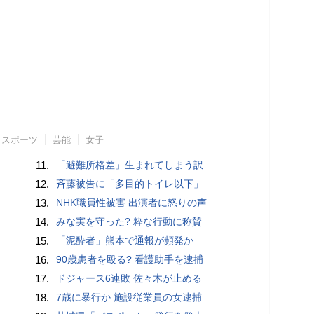
スポーツ
芸能
女子
11.
「避難所格差」生まれてしまう訳
12.
斉藤被告に「多目的トイレ以下」
13.
NHK職員性被害 出演者に怒りの声
14.
みな実を守った? 粋な行動に称賛
15.
「泥酔者」熊本で通報が頻発か
16.
90歳患者を殴る? 看護助手を逮捕
17.
ドジャース6連敗 佐々木が止める
18.
7歳に暴行か 施設従業員の女逮捕