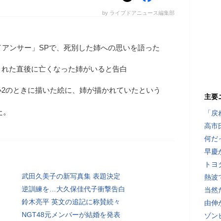
by ライブドアニュース編集部
イアンサー」SPで、死別した姉への思いを語った
まれた直後に亡くなった姉がいると告白
小2のときに描いた絵に、姉が描かれていたという
主要
た。
「戻
高市
何だ
早慶
トヨ
武田久美子の新写真集 表題決定
熱波
逆訓練を…大久保佳代子衝撃告白
当然
鈴木亮平 英文の追記に称賛続々
由伸
NGT48元メンバーが結婚を発表
ゾン