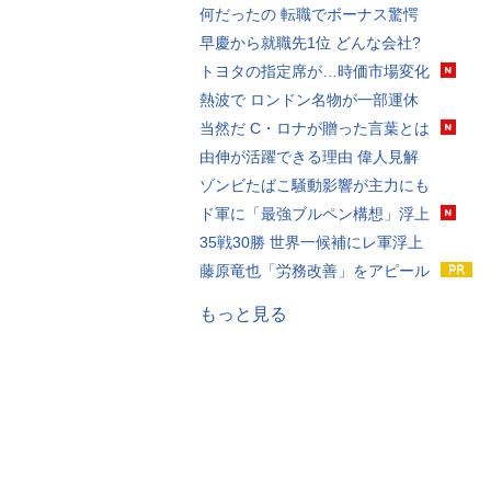
何だったの 転職でボーナス驚愕
早慶から就職先1位 どんな会社?
トヨタの指定席が…時価市場変化
熱波で ロンドン名物が一部運休
当然だ C・ロナが贈った言葉とは
由伸が活躍できる理由 偉人見解
ゾンビたばこ騒動影響が主力にも
ド軍に「最強ブルペン構想」浮上
35戦30勝 世界一候補にレ軍浮上
藤原竜也「労務改善」をアピール
もっと見る