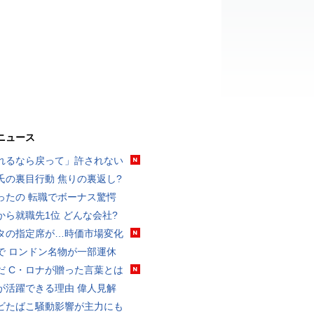
ニュース
れるなら戻って」許されない
氏の裏目行動 焦りの裏返し?
ったの 転職でボーナス驚愕
から就職先1位 どんな会社?
タの指定席が…時価市場変化
で ロンドン名物が一部運休
だ C・ロナが贈った言葉とは
が活躍できる理由 偉人見解
ビたばこ騒動影響が主力にも