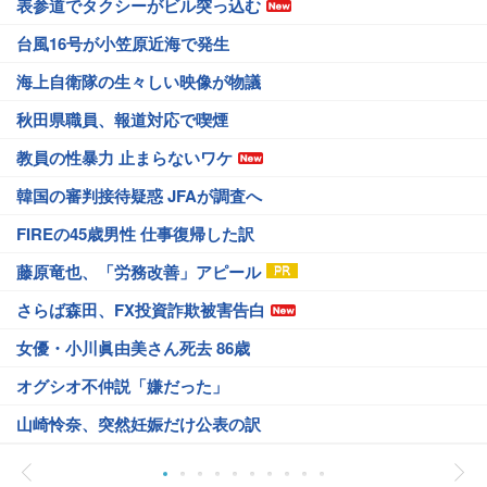
表参道でタクシーがビル突っ込む
台風16号が小笠原近海で発生
海上自衛隊の生々しい映像が物議
秋田県職員、報道対応で喫煙
教員の性暴力 止まらないワケ
韓国の審判接待疑惑 JFAが調査へ
FIREの45歳男性 仕事復帰した訳
藤原竜也、「労務改善」アピール
さらば森田、FX投資詐欺被害告白
女優・小川眞由美さん死去 86歳
オグシオ不仲説「嫌だった」
山崎怜奈、突然妊娠だけ公表の訳