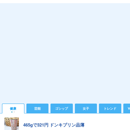
健康
芸能
ゴシップ
女子
トレンド
Y
465gで321円 ドンキプリン品薄