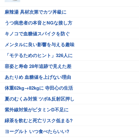
麻辣湯 具材次第でカツ丼級に
うつ病患者の本音とNGな接し方
キノコで血糖値スパイクを防ぐ
メンタルに良い影響を与える趣味
「モテるためのヒント」326人に
容姿と寿命 28年追跡で見えた差
あたりめ 血糖値を上げない理由
体重62kg→82kgに 寺田心の生活
夏のむくみ対策 ツボ&反射区押し
紫外線対策がビタミンD不足に
緑茶を飲むと死亡リスク低まる?
ヨーグルト いつ食べたらいい?