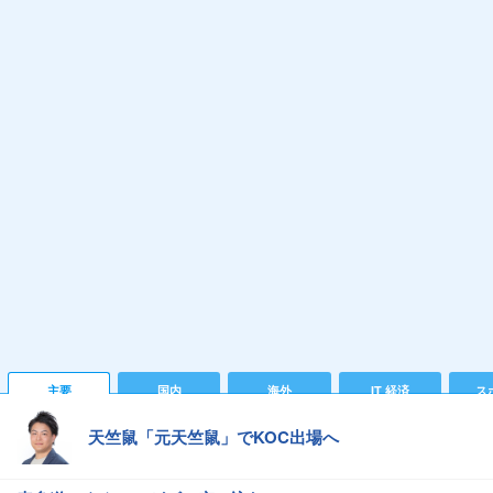
主要
国内
海外
IT 経済
ス
天竺鼠「元天竺鼠」でKOC出場へ