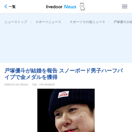
一覧
>
>
>
戸塚優斗が
ニューストップ
スポーツニュース
スポーツその他ニュース
戸塚優斗が結婚を報告 スノーボード男子ハーフパ
イプで金メダルを獲得
2026年6月10日 5時33分
写真：THE ANSWER