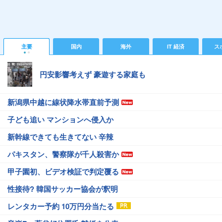
主要
国内
海外
IT 経済
ス
円安影響考えず 豪遊する家庭も
新潟県中越に線状降水帯直前予測
子ども追い マンションへ侵入か
新幹線できても生きてない 辛辣
パキスタン、警察隊が千人殺害か
甲子園初、ビデオ検証で判定覆る
性接待? 韓国サッカー協会が釈明
レンタカー予約 10万円分当たる