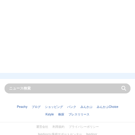
Peachy
ブログ
ショッピング
バンク
みんかぶ
みんかぶChoice
Kstyle
株探
プレスリリース
運営会社
利用規約
プライバシーポリシー
livedoorお客様サポートセンター
livedoor