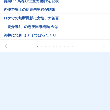
音楽P・蔦谷好位置氏 離婚を公表
声優で雀士の伊達朱里紗が結婚
ロケでの無断撮影に女性アナ苦言
「要介護5」の志茂田景樹氏 今は
河井に悲劇 ミナミでぼったくり