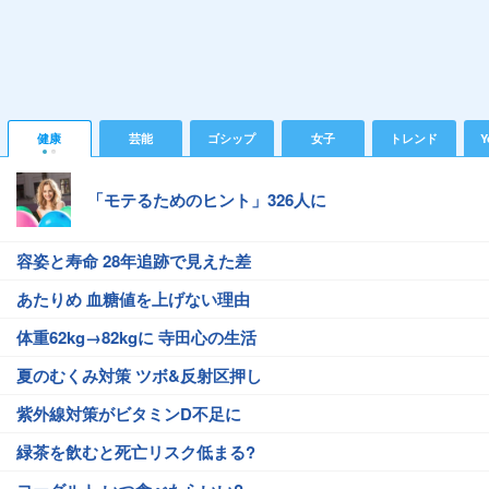
健康
芸能
ゴシップ
女子
トレンド
Y
「モテるためのヒント」326人に
容姿と寿命 28年追跡で見えた差
あたりめ 血糖値を上げない理由
体重62kg→82kgに 寺田心の生活
夏のむくみ対策 ツボ&反射区押し
紫外線対策がビタミンD不足に
緑茶を飲むと死亡リスク低まる?