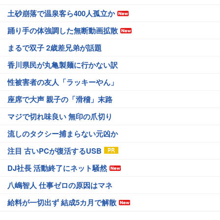
土砂崩落で温泉客ら400人孤立か
踊り手の体強調した無断動画拡散
まるで双子 2歳差兄弟が話題
香川県民が丸亀製麺に行かない訳
性被害者の友人「ラッキーやん」
座席で大声 親子の「滑稽」末路
マジで切れ味良い 無印の爪切り
流しのタクシー捕まらない元凶か
注目 古いPCが復活するUSB
DJ社長 活動終了にネット騒然
八嶋智人 仕事ゼロの原因はマネ
給料が一切出ず 結成5カ月で解散