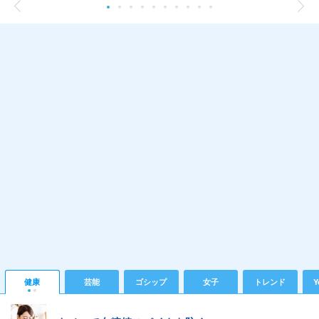
健康
芸能
ゴシップ
女子
トレンド
Y