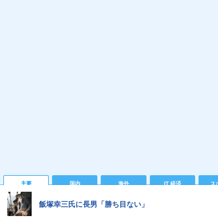
主要
国内
海外
IT 経済
ス
飯塚幸三氏に長男「勝ち目ない」