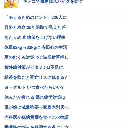
キノコで血糖値スパイクを防ぐ
「モテるためのヒント」326人に
容姿と寿命 28年追跡で見えた差
あたりめ 血糖値を上げない理由
体重62kg→82kgに 寺田心の生活
夏のむくみ対策 ツボ&反射区押し
紫外線対策がビタミンD不足に
緑茶を飲むと死亡リスク低まる?
ヨーグルト いつ食べたらいい?
休みだが疲れる 隠れ疲労対策は
母が娘に減量強要→家庭内別居へ
内科医が低糖質麺を食べ比べ検証
睡眠時の悩みを解消する過ごし方