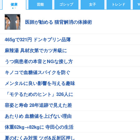
健康
芸能
ゴシップ
女子
トレンド
Y
医師が勧める 猫背解消の体操術
465gで321円 ドンキプリン品薄
麻辣湯 具材次第でカツ丼級に
うつ病患者の本音とNGな接し方
キノコで血糖値スパイクを防ぐ
メンタルに良い影響を与える趣味
「モテるためのヒント」326人に
容姿と寿命 28年追跡で見えた差
あたりめ 血糖値を上げない理由
体重62kg→82kgに 寺田心の生活
夏のむくみ対策 ツボ&反射区押し