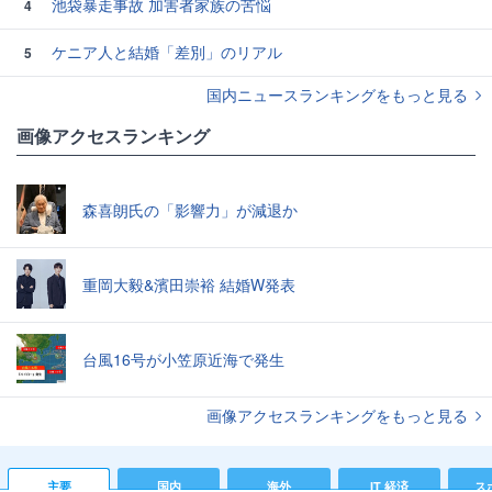
池袋暴走事故 加害者家族の苦悩
4
ケニア人と結婚「差別」のリアル
5
国内ニュースランキングをもっと見る
画像アクセスランキング
森喜朗氏の「影響力」が減退か
重岡大毅&濱田崇裕 結婚W発表
台風16号が小笠原近海で発生
画像アクセスランキングをもっと見る
主要
国内
海外
IT 経済
ス