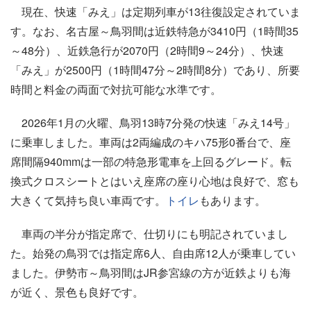
現在、快速「みえ」は定期列車が13往復設定されていま
す。なお、名古屋～鳥羽間は近鉄特急が3410円（1時間35
～48分）、近鉄急行が2070円（2時間9～24分）、快速
「みえ」が2500円（1時間47分～2時間8分）であり、所要
時間と料金の両面で対抗可能な水準です。
2026年1月の火曜、鳥羽13時7分発の快速「みえ14号」
に乗車しました。車両は2両編成のキハ75形0番台で、座
席間隔940mmは一部の特急形電車を上回るグレード。転
換式クロスシートとはいえ座席の座り心地は良好で、窓も
大きくて気持ち良い車両です。
トイレ
もあります。
車両の半分が指定席で、仕切りにも明記されていまし
た。始発の鳥羽では指定席6人、自由席12人が乗車してい
ました。伊勢市～鳥羽間はJR参宮線の方が近鉄よりも海
が近く、景色も良好です。