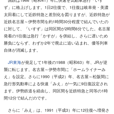
国鉄は1966（昭和41）年に快速を気動車急行「いす
ず」に格上げします。1日2往復で、1往復は岐阜発・美濃
太田着にして近鉄特急と差別化を図りますが、近鉄特急が
近鉄名古屋～伊勢市間を約1時間30分程度で結んでいたの
に対して、「いすず」は同区間が2時間6分でした。名古屋
発着の1往復は急行「かすが」を併結し、さらに遅いため
勝負にならず、わずか2年で廃止に追い込まれ、優等列車
自体が消滅します。
JR東海
が発足して1年後の1988（昭和63）年、JRが逆
襲に転じます。名古屋～伊勢市間に「ホームライナーみ
え」を設定。さらに1990（平成2）年、名古屋～松阪間に
急行形気動車による快速「みえ」が一気に9往復設定され
ます。伊勢鉄道を経由し、同区間を近鉄特急と同等の1時
間12分で結んだのです。
さらに「みえ」は、1991（平成3）年に12往復へ増発さ