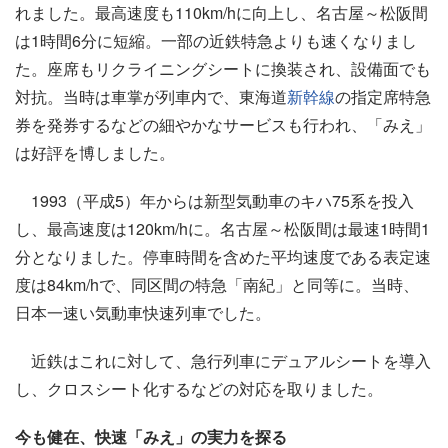
れました。最高速度も110km/hに向上し、名古屋～松阪間
は1時間6分に短縮。一部の近鉄特急よりも速くなりまし
た。座席もリクライニングシートに換装され、設備面でも
対抗。当時は車掌が列車内で、東海道
新幹線
の指定席特急
券を発券するなどの細やかなサービスも行われ、「みえ」
は好評を博しました。
1993（平成5）年からは新型気動車のキハ75系を投入
し、最高速度は120km/hに。名古屋～松阪間は最速1時間1
分となりました。停車時間を含めた平均速度である表定速
度は84km/hで、同区間の特急「南紀」と同等に。当時、
日本一速い気動車快速列車でした。
近鉄はこれに対して、急行列車にデュアルシートを導入
し、クロスシート化するなどの対応を取りました。
今も健在、快速「みえ」の実力を探る