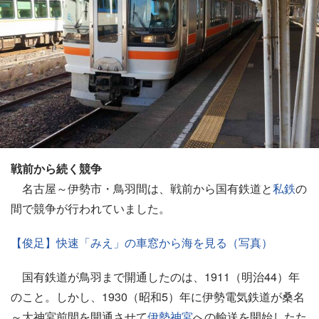
戦前から続く競争
名古屋～伊勢市・鳥羽間は、戦前から国有鉄道と
私鉄
の
間で競争が行われていました。
【俊足】快速「みえ」の車窓から海を見る（写真）
国有鉄道が鳥羽まで開通したのは、1911（明治44）年
のこと。しかし、1930（昭和5）年に伊勢電気鉄道が桑名
～大神宮前間を開通させて
伊勢神宮
への輸送を開始したた