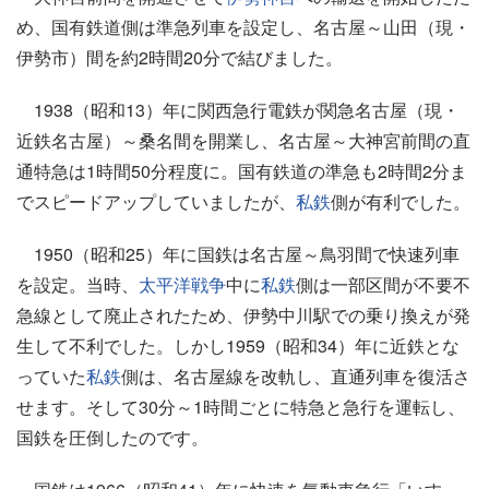
め、国有鉄道側は準急列車を設定し、名古屋～山田（現・
伊勢市）間を約2時間20分で結びました。
1938（昭和13）年に関西急行電鉄が関急名古屋（現・
近鉄名古屋）～桑名間を開業し、名古屋～大神宮前間の直
通特急は1時間50分程度に。国有鉄道の準急も2時間2分ま
でスピードアップしていましたが、
私鉄
側が有利でした。
1950（昭和25）年に国鉄は名古屋～鳥羽間で快速列車
を設定。当時、
太平洋戦争
中に
私鉄
側は一部区間が不要不
急線として廃止されたため、伊勢中川駅での乗り換えが発
生して不利でした。しかし1959（昭和34）年に近鉄とな
っていた
私鉄
側は、名古屋線を改軌し、直通列車を復活さ
せます。そして30分～1時間ごとに特急と急行を運転し、
国鉄を圧倒したのです。