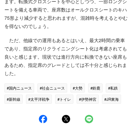
ます。転換式クロスシートを中心としつつ、一部ロングシ
ートを備える車両で、座席数はオールクロスシートのキハ
75形より減少すると思われますが、混雑時を考えるとやむ
を得ないのでしょう。
ただ、他線での運用もあるとはいえ、最大2時間の乗車
であり、指定席のリクライニングシート化は考慮されても
良いと感じます。現状では進行方向に転換できない座席も
あるため、指定席のグレードとしては不十分と感じられま
した。
#国内ニュース
#社会ニュース
#大勢
#鈴鹿
#私鉄
#新幹線
#太平洋戦争
#トイレ
#伊勢神宮
#JR東海