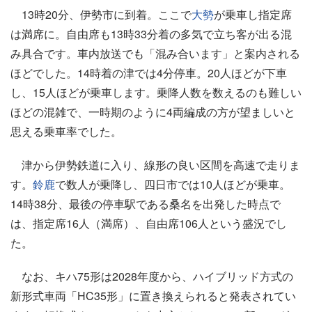
13時20分、伊勢市に到着。ここで
大勢
が乗車し指定席
は満席に。自由席も13時33分着の多気で立ち客が出る混
み具合です。車内放送でも「混み合います」と案内される
ほどでした。14時着の津では4分停車。20人ほどが下車
し、15人ほどが乗車します。乗降人数を数えるのも難しい
ほどの混雑で、一時期のように4両編成の方が望ましいと
思える乗車率でした。
津から伊勢鉄道に入り、線形の良い区間を高速で走りま
す。
鈴鹿
で数人が乗降し、四日市では10人ほどが乗車。
14時38分、最後の停車駅である桑名を出発した時点で
は、指定席16人（満席）、自由席106人という盛況でし
た。
なお、キハ75形は2028年度から、ハイブリッド方式の
新形式車両「HC35形」に置き換えられると発表されてい