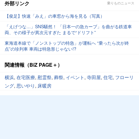
外部リンク
乗りものニュース
【俊足】快速「みえ」の車窓から海を見る（写真）
「えげつな…」SNS騒然！ 「日本一の急カーブ」を曲がる鉄道車
両、その様子が異次元すぎた まるで“ドリフト”
東海道本線で「ノンストップの特急」が運転へ “乗ったら次が終
点”の珍列車 車両は特急形じゃない!?
関連情報（BiZ PAGE＋）
横浜
,
在宅医療
,
慰霊祭
,
葬祭
,
イベント
,
寺田屋
,
住宅
,
フローリ
ング
,
思いやり
,
床暖房