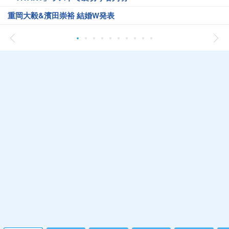
重岡大毅&濱田崇裕 結婚W発表