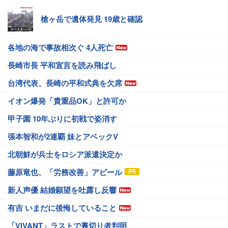
槍ヶ岳で遺体発見 19歳と確認
各地の海で事故相次ぐ 4人死亡
長崎市長 平和宣言を読み飛ばし
台湾代表、長崎の平和式典を欠席
イオン爆発「貴重品OK」と許可か
甲子園 10年ぶりに初戦で姿消す
張本智和が2連覇 妹とアベックV
北朝鮮が兵士をロシア派遣決定か
藤原竜也、「労務改善」アピール
新人声優 結婚願望を吐露し反響
有吉 いまだに後悔していること
「VIVANT」ラストで裏切り者判明