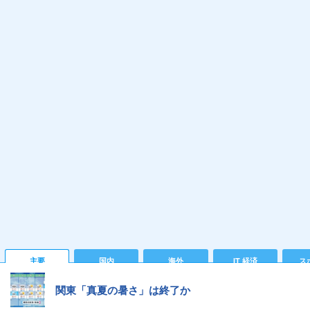
主要
国内
海外
IT 経済
ス
関東「真夏の暑さ」は終了か