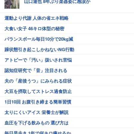
山口達也 8年ぶり楽器姿に感涙か
運動より代謝 人体の省エネ戦略
大食い女子 46キロ体型の秘密
バランスボール毎日10分で20kg減
躁状態引き起こしかねないNG行動
アトピーで「汚い」扱いされ苦悩
認知症研究で「音」注目される
夫の「産後うつ」にみられる症状
大豆を摂取してストレス過食防止
1日10回 お腹引き締まる簡単習慣
太りにくいアイス 栄養士が解説
血圧を下げる飲みもの 選び方は
毎日早歩き 1年で何キロ痩せるか