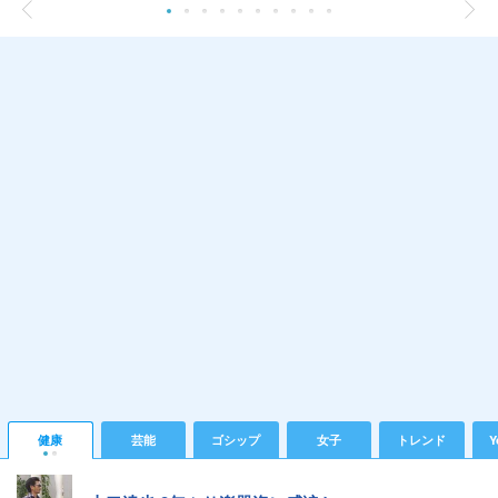
健康
芸能
ゴシップ
女子
トレンド
Y