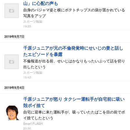
山」に心配の声も
自身のパジャマ姿と横にポテトチップスの袋が置かれている
写真をアップ
スポーツ報知
19:35
2019年9月7日
千原ジュニアが兄の不倫発覚時にせいじの妻と話し
たエピソードを暴露
不倫報道が出る前、せいじはかなりもったいぶって話を切り
出したという
スポーツ報知
16:42
2019年9月4日
千原ジュニアが怒り タクシー運転手が自宅前に吸い
殻ポイ捨て
自宅に迎車に来た運転手が、吸っていたたばこを目の前でポ
イ捨てしたという
Smart FLASH
20:00