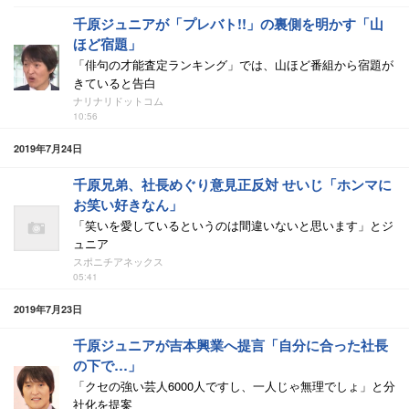
千原ジュニアが「プレバト!!」の裏側を明かす「山
ほど宿題」
「俳句の才能査定ランキング」では、山ほど番組から宿題が
きていると告白
ナリナリドットコム
10:56
2019年7月24日
千原兄弟、社長めぐり意見正反対 せいじ「ホンマに
お笑い好きなん」
「笑いを愛しているというのは間違いないと思います」とジ
ュニア
スポニチアネックス
05:41
2019年7月23日
千原ジュニアが吉本興業へ提言「自分に合った社長
の下で…」
「クセの強い芸人6000人ですし、一人じゃ無理でしょ」と分
社化を提案