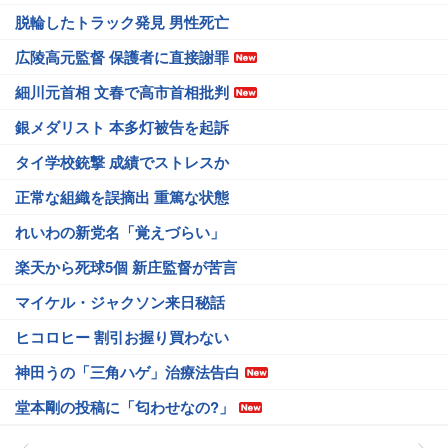
脱輪したトラック発見 男性死亡
広陵高元監督 保護者に直接謝罪
細川元首相 文春で高市首相批判
銀メダリスト 本多灯被告を起訴
タイ学校銃撃 成績でストレスか
正常な組織を誤摘出 重篤な状態
れいわの新党名「覚えづらい」
楽天から死球5個 新庄監督が苦言
マイケル・ジャクソン来日秘話
ヒコロヒー 割引お握り買わない
神田うの「三角ハゲ」治療法告白
堂本剛の投稿に「匂わせなの?」