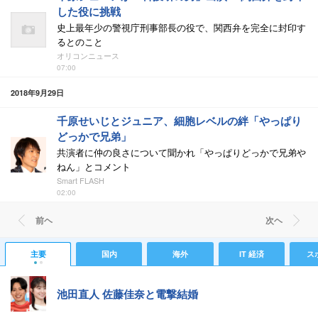
した役に挑戦
史上最年少の警視庁刑事部長の役で、関西弁を完全に封印す
るとのこと
オリコンニュース
07:00
2018年9月29日
千原せいじとジュニア、細胞レベルの絆「やっぱり
どっかで兄弟」
共演者に仲の良さについて聞かれ「やっぱりどっかで兄弟や
ねん」とコメント
Smart FLASH
02:00
前ヘ
次ヘ
主要
国内
海外
IT 経済
ス
池田直人 佐藤佳奈と電撃結婚