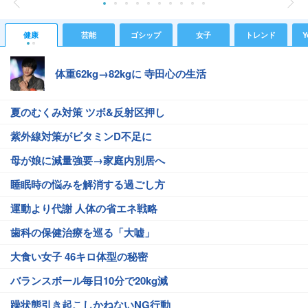
健康
芸能
ゴシップ
女子
トレンド
Y
体重62kg→82kgに 寺田心の生活
夏のむくみ対策 ツボ&反射区押し
紫外線対策がビタミンD不足に
母が娘に減量強要→家庭内別居へ
睡眠時の悩みを解消する過ごし方
運動より代謝 人体の省エネ戦略
歯科の保健治療を巡る「大嘘」
大食い女子 46キロ体型の秘密
バランスボール毎日10分で20kg減
躁状態引き起こしかねないNG行動