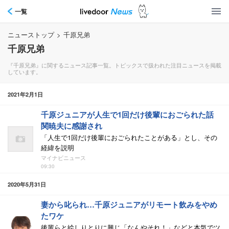
一覧
ニューストップ
>
千原兄弟
千原兄弟
『千原兄弟』に関するニュース記事一覧。トピックスで扱われた注目ニュースを掲載
しています。
2021年2月1日
千原ジュニアが人生で1回だけ後輩におごられた話
関暁夫に感謝され
「人生で1回だけ後輩におごられたことがある」とし、その
経緯を説明
マイナビニュース
09:30
2020年5月31日
妻から叱られ…千原ジュニアがリモート飲みをやめ
たワケ
後輩らと絵しりとりに興じ「なんやそれ！」などと本気でツ