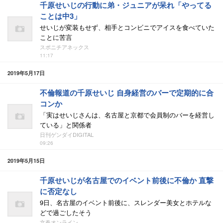
千原せいじの行動に弟・ジュニアが呆れ「やってる
ことは中3」
せいじが変装もせず、相手とコンビニでアイスを食べていた
ことに苦言
スポニチアネックス
11:17
2019年5月17日
不倫報道の千原せいじ 自身経営のバーで定期的に合
コンか
「実はせいじさんは、名古屋と京都で会員制のバーを経営し
ている」と関係者
日刊ゲンダイDIGITAL
09:26
2019年5月15日
千原せいじが名古屋でのイベント前後に不倫か 直撃
に否定なし
9日、名古屋のイベント前後に、スレンダー美女とホテルな
どで過ごしたそう
文春オンライン