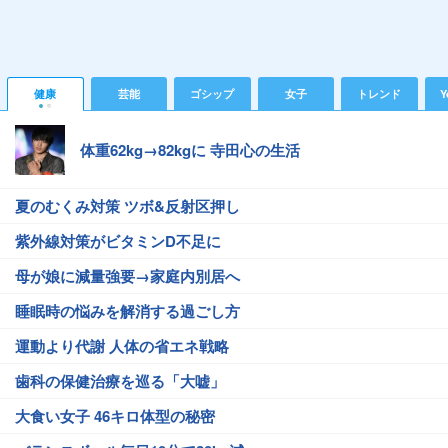
健康
芸能
ゴシップ
女子
トレンド
Y
体重62kg→82kgに 寺田心の生活
夏のむくみ対策 ツボ&反射区押し
紫外線対策がビタミンD不足に
母が娘に減量強要→家庭内別居へ
睡眠時の悩みを解消する過ごし方
運動より代謝 人体の省エネ戦略
歯科の保健治療を巡る「大嘘」
大食い女子 46キロ体型の秘密