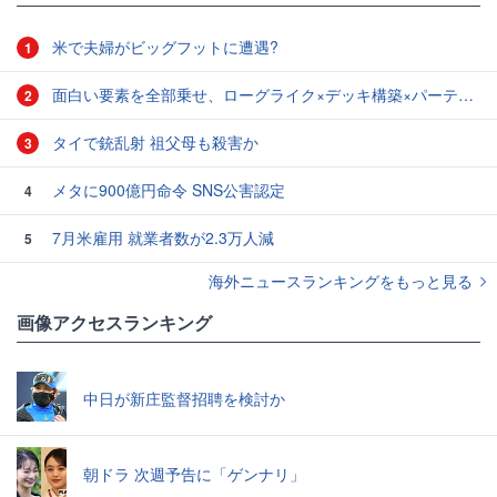
米で夫婦がビッグフットに遭遇?
1
面白い要素を全部乗せ、ローグライク×デッキ構築×パーティ制RPGの「Chrono Ark」を遊んでみた
2
タイで銃乱射 祖父母も殺害か
3
メタに900億円命令 SNS公害認定
4
7月米雇用 就業者数が2.3万人減
5
海外ニュースランキングをもっと見る
画像アクセスランキング
中日が新庄監督招聘を検討か
朝ドラ 次週予告に「ゲンナリ」