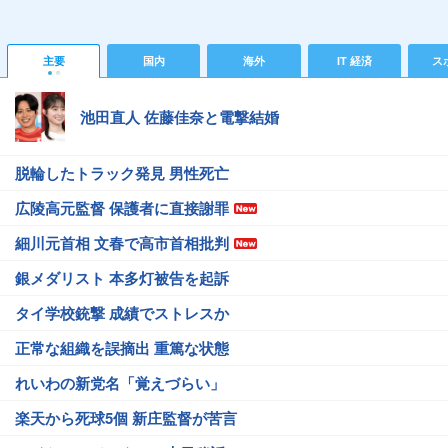
主要
国内
海外
IT 経済
ス
池田直人 佐藤佳奈と電撃結婚
脱輪したトラック発見 男性死亡
広陵高元監督 保護者に直接謝罪
細川元首相 文春で高市首相批判
銀メダリスト 本多灯被告を起訴
タイ学校銃撃 成績でストレスか
正常な組織を誤摘出 重篤な状態
れいわの新党名「覚えづらい」
楽天から死球5個 新庄監督が苦言