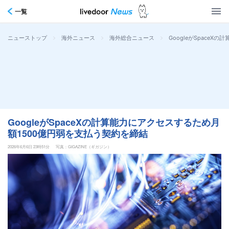
一覧
>
>
>
GoogleがSpace
ニューストップ
海外ニュース
海外総合ニュース
GoogleがSpaceXの計算能力にアクセスするため月
額1500億円弱を支払う契約を締結
2026年6月6日 23時51分
写真：GIGAZINE（ギガジン）