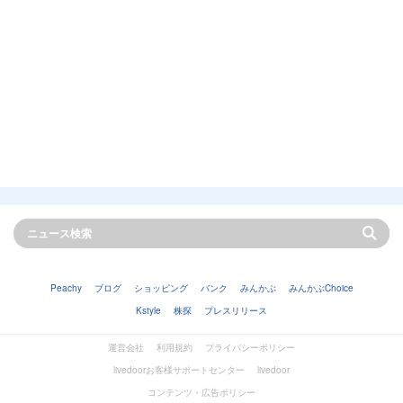
Peachy
ブログ
ショッピング
バンク
みんかぶ
みんかぶChoice
Kstyle
株探
プレスリリース
運営会社
利用規約
プライバシーポリシー
livedoorお客様サポートセンター
livedoor
コンテンツ・広告ポリシー