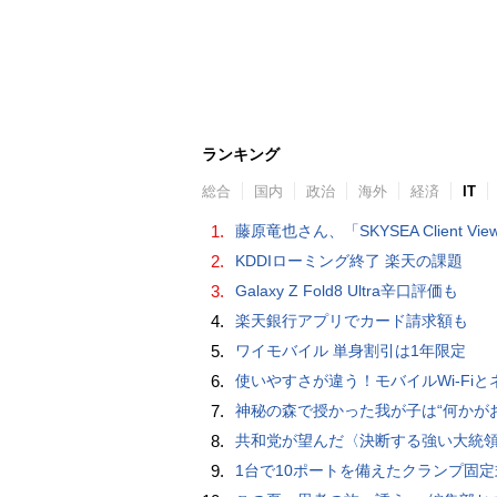
ランキング
総合
国内
政治
海外
経済
IT
1.
藤原竜也さん、「SKYSEA Client View」新CMで「AI労務改善」をアピール 働き方をAIが分析したら「すぐに休んで」と
2.
KDDIローミング終了 楽天の課題
3.
Galaxy Z Fold8 Ultra辛口評価も
4.
楽天銀行アプリでカード請求額も
5.
ワイモバイル 単身割引は1年限定
6.
使いやすさが違う！モバイルWi-FiとネットHDD【PC-DIY 
7.
神秘の森で授かった我が子は“何かがおかしい”『ナイトボーン -夜哭-』本編映像解禁 母の絶叫顔うちわが全国の劇場に［
8.
共和党が望んだ〈決断する強い大統領〉が統治するアメリカの到来──「アメリカン・ドッペルゲンガー」by 池田純
9.
1台で10ポートを備えたクランプ固定式電源タップ「Anker Nano Power Strip (10-in-1, 70W, クランプ式)」