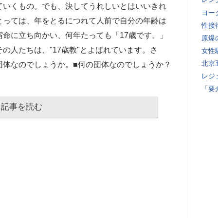
ていくもの。でも、決してうれしいとはいいきれ
ヨー
とっては、年をとるにつれて人前で自分の年齢は
性接
命に立ち向かい、何年たっても「17歳です。」
原爆
の人たちは、"17歳教"とよばれています。さ
女性
北京
団体なのでしょうか。■何の団体なのでしょうか？
レジ
「要
記事を読む