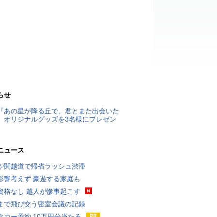
らせ
『あの星が降る丘で、君とまた出会いた
』オリジナルグッズを3名様にプレゼン
ニュース
や関越道で帰省ラッシュ渋滞
影響考えず 豪遊する家庭も
資格なし 越人が惨事起こす
まで飛び交う密室会議の記録
タカー予約 10万円分当たる