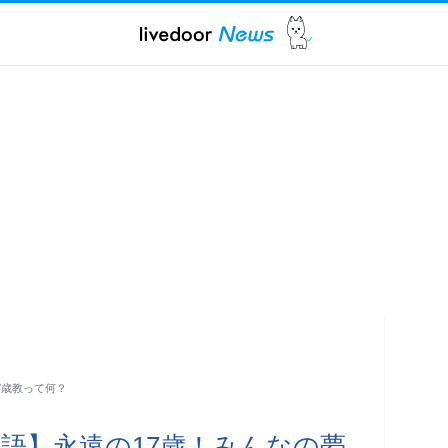
7歳教って何？
語】永遠の17歳！みんなの夢