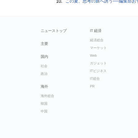
10.
この夏、思考の旅へ誘う──編集部おすすめの7冊：WIRED BOOK G
ニューストップ
IT 経済
経済総合
主要
マーケット
Web
国内
ガジェット
社会
ITビジネス
政治
IT総合
海外
PR
海外総合
韓国
中国