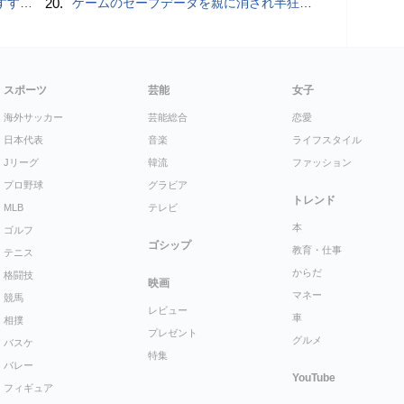
UIDE
20.
ゲームのセーブデータを親に消され半狂乱になった少年
スポーツ
芸能
女子
海外サッカー
芸能総合
恋愛
日本代表
音楽
ライフスタイル
Jリーグ
韓流
ファッション
プロ野球
グラビア
トレンド
MLB
テレビ
本
ゴルフ
ゴシップ
教育・仕事
テニス
からだ
格闘技
映画
マネー
競馬
レビュー
車
相撲
プレゼント
グルメ
バスケ
特集
バレー
YouTube
フィギュア