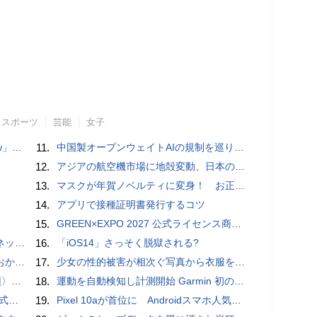
スポーツ
芸能
女子
言われる？
11.
中国製オープンウェイトAIの規制を巡り、シリコンバレーで意見が二分
12.
アジアの航空機市場に地殻変動、日本のサプライヤーに影響も
13.
マスクが年賀ノベルティに変身！ お正月特別パッケージの注文受付開始
14.
アプリで接種証明書発行するコツ
15.
GREEN×EXPO 2027 公式ライセンス商品！初の「トゥンクトゥンク」公式LINEスタンプ、販売開始
秋の陣】
16.
「iOS14」さっそく脱獄される?
ホラー通信］
17.
少女の性的被害が相次ぐ写真から衣服を剥ぎ取るAIポルノアプリ「ClothOff」の背後にいる人物とは？
一#14
18.
運動を自動検知し計測開始 Garmin 初のスマートバンドを発売 10日間のロングバッテリーで手間いらず
レビュー
19.
Pixel 10aが首位に Androidスマホ人気ランキングTOP10 2026/8/8