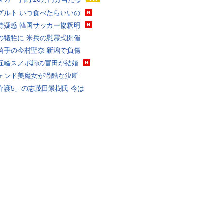
グルト いつ食べたらいいの
待疑惑 韓国サッカー協釈明
の犠牲に 米兵の慰霊式開催
騎手の今村聖奈 新潟で負傷
五輪スノボ銅の冨田が結婚
ェンド美魔女が過酷な決断
介護5」の志茂田景樹氏 今は