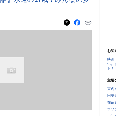
お知
映画
い。
ト！
主要
東名
円安
在留
ウソ
レン