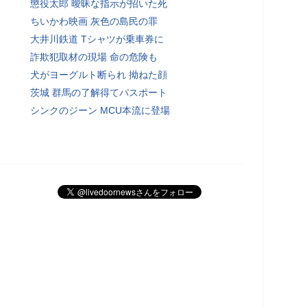
懲役太郎 曖昧な指示が招いた死
ちいかわ映画 灰色の島民の罪
大井川鉄道 Tシャツが乗車券に
詐欺犯取材の現場 命の危険も
犬がヨーグルト断られ 拗ねた顔
茨城 群馬の了解得てパスポート
シンクのジーン MCU本流に登場