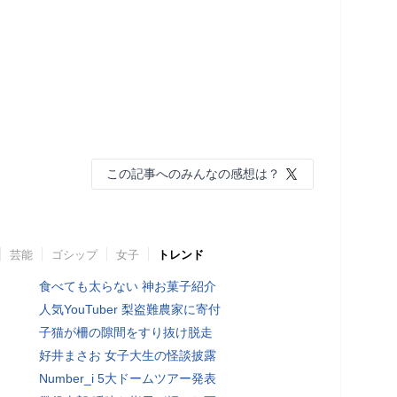
この記事へのみんなの感想は？
芸能
ゴシップ
女子
トレンド
食べても太らない 神お菓子紹介
人気YouTuber 梨盗難農家に寄付
子猫が柵の隙間をすり抜け脱走
好井まさお 女子大生の怪談披露
Number_i 5大ドームツアー発表