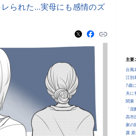
キレられた...実母にも感情のズ
主要
台風
江別
7歳
夫に
関東
「泥
高市
家の
露 