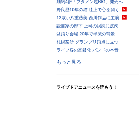
麺約4倍「ブタメン超BIG」発売へ
野良歴10年の猫 膝上で心を開く
13歳小八重葵美 西川作品に主演
読書家の部下 上司の誤読に皮肉
盆踊り会場 20年で半減の背景
札幌某所 グランプリ頂点に立つ
ライブ客の高齢化 バンドの本音
もっと見る
ライブドアニュースを読もう！