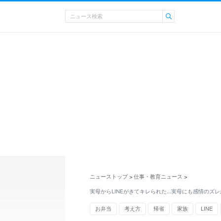
ニューストップ
仕事・教育ニュース
>
>
実母からLINEがきてキレられた...実母にも感情のズレ
お弁当
考え方
帰省
家族
LINE