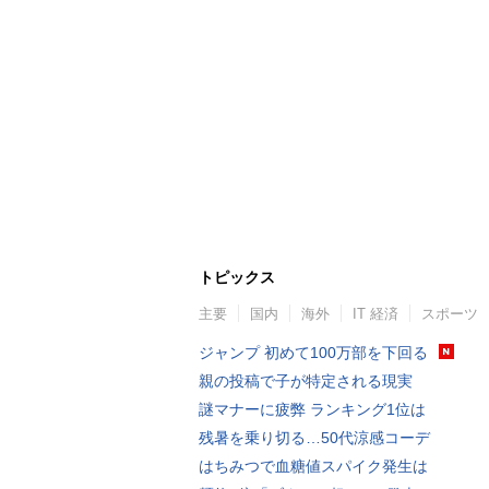
トピックス
主要
国内
海外
IT 経済
スポーツ
ジャンプ 初めて100万部を下回る
親の投稿で子が特定される現実
謎マナーに疲弊 ランキング1位は
残暑を乗り切る…50代涼感コーデ
はちみつで血糖値スパイク発生は