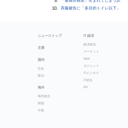
9.
「避難所格差」生まれてしまう訳
10.
斉藤被告に「多目的トイレ以下」
ニューストップ
IT 経済
経済総合
主要
マーケット
Web
国内
ガジェット
社会
ITビジネス
政治
IT総合
海外
PR
海外総合
韓国
中国