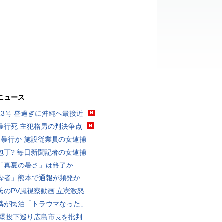
ニュース
13号 昼過ぎに沖縄へ最接近
暴行死 主犯格男の判決争点
に暴行か 施設従業員の女逮捕
包丁? 毎日新聞記者の女逮捕
「真夏の暑さ」は終了か
酔者」熊本で通報が頻発か
氏のPV風視察動画 立憲激怒
隣が民泊「トラウマなった」
原爆投下巡り広島市長を批判