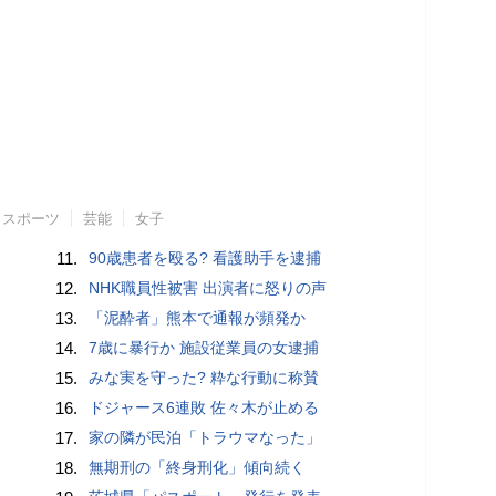
スポーツ
芸能
女子
11.
90歳患者を殴る? 看護助手を逮捕
12.
NHK職員性被害 出演者に怒りの声
13.
「泥酔者」熊本で通報が頻発か
14.
7歳に暴行か 施設従業員の女逮捕
15.
みな実を守った? 粋な行動に称賛
16.
ドジャース6連敗 佐々木が止める
17.
家の隣が民泊「トラウマなった」
18.
無期刑の「終身刑化」傾向続く