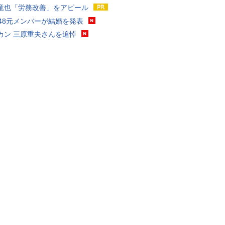
竜也「労務改善」をアピール
T48元メンバーが結婚を発表
カン 三原重夫さんを追悼