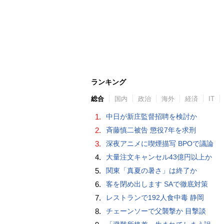
ランキング
総合
国内
政治
海外
経済
IT
1.
中日が新庄監督招聘を検討か
2.
斉藤慎二被告 懲役7年を求刑
3.
深夜アニメに喫煙描写 BPOで議論
4.
大量注文キャンセル43億円以上か
5.
関東「真夏の暑さ」は終了か
6.
客を閉め出します SAで徹底対策
7.
レストランで192人食中毒 静岡
8.
チェーンソーで父襲撃か 目撃談