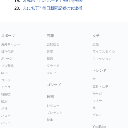
19.
茨城県「パスポート」発行を発表
20.
夫に包丁? 毎日新聞記者の女逮捕
スポーツ
芸能
女子
海外サッカー
芸能総合
恋愛
日本代表
音楽
ライフスタイル
Jリーグ
韓流
ファッション
プロ野球
グラビア
トレンド
MLB
テレビ
本
ゴルフ
ゴシップ
教育・仕事
テニス
からだ
格闘技
映画
マネー
競馬
レビュー
車
相撲
プレゼント
グルメ
バスケ
特集
バレー
YouTube