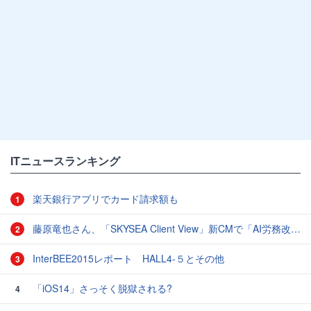
ITニュースランキング
楽天銀行アプリでカード請求額も
1
藤原竜也さん、「SKYSEA Client View」新CMで「AI労務改善」をアピール 働き方をAIが分析したら「すぐに休んで」と言われる？
2
InterBEE2015レポート HALL4-５とその他
3
「iOS14」さっそく脱獄される?
4