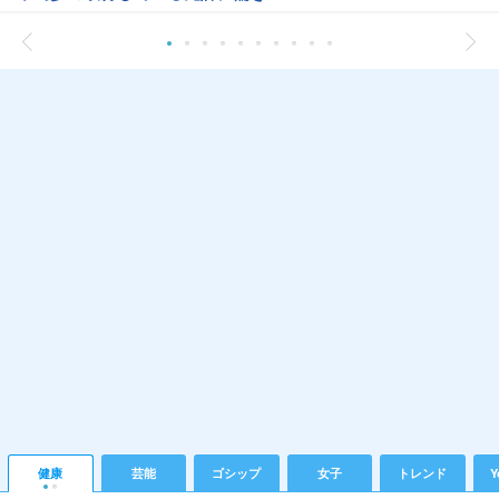
健康
芸能
ゴシップ
女子
トレンド
Y