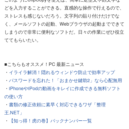
どを入力することができる。直感的な操作で行えるので、
ストレスも感じないだろう。文字列の貼り付けだけでな
く、メールソフトの起動、Webブラウザの起動までできて
しまうので非常に便利なソフトだ。日々の作業にぜひ役立
ててもらいたい。
■こちらもオススメ！PC 最新ニュース
・
イライラ解消！隠れるウィンドウ防止で効率アップ
・
パスワードを忘れた！「おまかせ鍵助2」なら心配無用
・
iPhoneやiPodの動画をキレイに作成できる無料ソフト
の使い方
・
書類の修正依頼に素早く対応できるワザ「整理
王.NET」
・
【知っ得！虎の巻】バックナンバー一覧