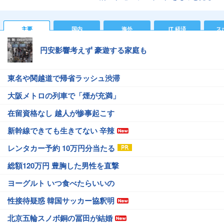
主要
国内
海外
IT 経済
ス
円安影響考えず 豪遊する家庭も
東名や関越道で帰省ラッシュ渋滞
大阪メトロの列車で「煙が充満」
在留資格なし 越人が惨事起こす
新幹線できても生きてない 辛辣
レンタカー予約 10万円分当たる
総額120万円 豊胸した男性を直撃
ヨーグルト いつ食べたらいいの
性接待疑惑 韓国サッカー協釈明
北京五輪スノボ銅の冨田が結婚