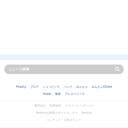
Peachy
ブログ
ショッピング
バンク
みんかぶ
みんかぶChoice
Kstyle
株探
プレスリリース
運営会社
利用規約
プライバシーポリシー
livedoorお客様サポートセンター
livedoor
コンテンツ・広告ポリシー