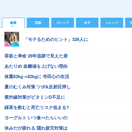
健康
芸能
ゴシップ
女子
トレンド
Y
「モテるためのヒント」326人に
容姿と寿命 28年追跡で見えた差
あたりめ 血糖値を上げない理由
体重62kg→82kgに 寺田心の生活
夏のむくみ対策 ツボ&反射区押し
紫外線対策がビタミンD不足に
緑茶を飲むと死亡リスク低まる?
ヨーグルト いつ食べたらいいの
休みだが疲れる 隠れ疲労対策は