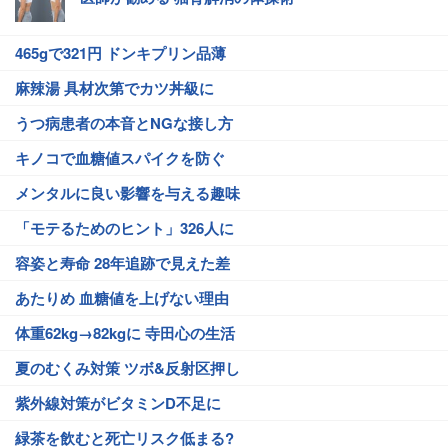
465gで321円 ドンキプリン品薄
麻辣湯 具材次第でカツ丼級に
うつ病患者の本音とNGな接し方
キノコで血糖値スパイクを防ぐ
メンタルに良い影響を与える趣味
「モテるためのヒント」326人に
容姿と寿命 28年追跡で見えた差
あたりめ 血糖値を上げない理由
体重62kg→82kgに 寺田心の生活
夏のむくみ対策 ツボ&反射区押し
紫外線対策がビタミンD不足に
緑茶を飲むと死亡リスク低まる?