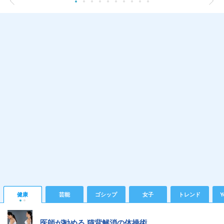
健康
芸能
ゴシップ
女子
トレンド
Y
医師が勧める 猫背解消の体操術