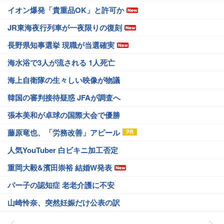
イオン爆発「貴重品OK」と許可か
JR東海夜行列車が一夜限りの復刻
長野県知事選挙 現職が当選確実
海水浴で3人が流される 1人死亡
海上自衛隊の生々しい映像が物議
韓国の審判接待疑惑 JFAが調査へ
張本美和が卓球の国際大会で優勝
藤原竜也、「労務改善」アピール
人気YouTuber 白ビキニ加工否定
重岡大毅&濱田崇裕 結婚W発表
パー子の認知症 老老介護に不安
山崎怜奈、突然妊娠だけ公表の訳