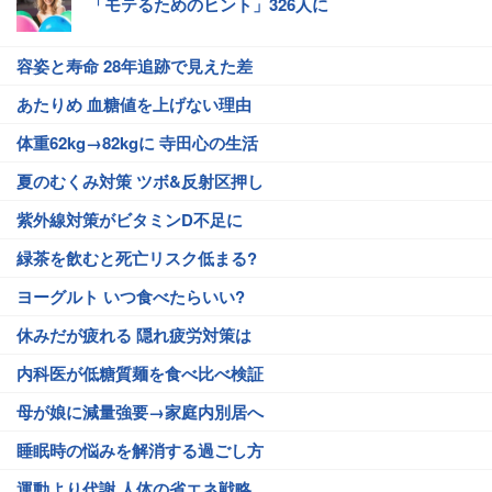
「モテるためのヒント」326人に
容姿と寿命 28年追跡で見えた差
あたりめ 血糖値を上げない理由
体重62kg→82kgに 寺田心の生活
夏のむくみ対策 ツボ&反射区押し
紫外線対策がビタミンD不足に
緑茶を飲むと死亡リスク低まる?
ヨーグルト いつ食べたらいい?
休みだが疲れる 隠れ疲労対策は
内科医が低糖質麺を食べ比べ検証
母が娘に減量強要→家庭内別居へ
睡眠時の悩みを解消する過ごし方
運動より代謝 人体の省エネ戦略