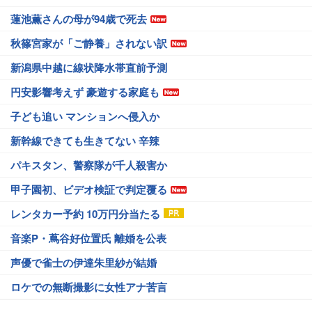
蓮池薫さんの母が94歳で死去
秋篠宮家が「ご静養」されない訳
新潟県中越に線状降水帯直前予測
円安影響考えず 豪遊する家庭も
子ども追い マンションへ侵入か
新幹線できても生きてない 辛辣
パキスタン、警察隊が千人殺害か
甲子園初、ビデオ検証で判定覆る
レンタカー予約 10万円分当たる
音楽P・蔦谷好位置氏 離婚を公表
声優で雀士の伊達朱里紗が結婚
ロケでの無断撮影に女性アナ苦言