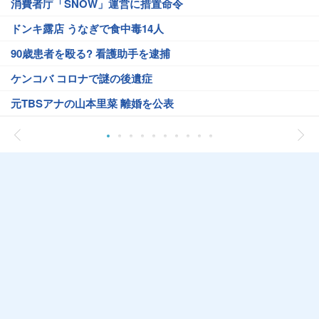
消費者庁「SNOW」運営に措置命令
ドンキ露店 うなぎで食中毒14人
90歳患者を殴る? 看護助手を逮捕
ケンコバ コロナで謎の後遺症
元TBSアナの山本里菜 離婚を公表