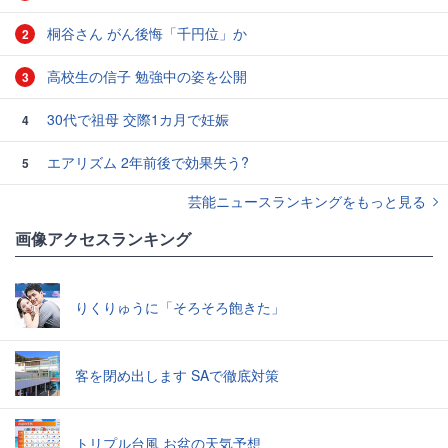
桐谷さん がん後悔「千円位」か
2
高校生の信子 勉強中の姿を公開
3
30代で祖母 交際1カ月で妊娠
4
エアリズム 2年前後で効果失う?
5
芸能ニュースランキングをもっと見る
画像アクセスランキング
りくりゅうに「そろそろ飽きた」
客を閉め出します SAで徹底対策
トリプル台風 お盆の天気予想