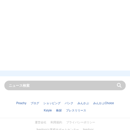
Peachy
ブログ
ショッピング
バンク
みんかぶ
みんかぶChoice
Kstyle
株探
プレスリリース
運営会社
利用規約
プライバシーポリシー
livedoorお客様サポートセンター
livedoor