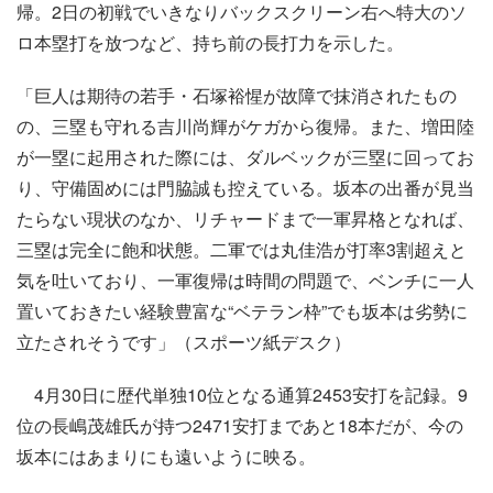
帰。2日の初戦でいきなりバックスクリーン右へ特大のソ
ロ本塁打を放つなど、持ち前の長打力を示した。
「巨人は期待の若手・石塚裕惺が故障で抹消されたもの
の、三塁も守れる吉川尚輝がケガから復帰。また、増田陸
が一塁に起用された際には、ダルベックが三塁に回ってお
り、守備固めには門脇誠も控えている。坂本の出番が見当
たらない現状のなか、リチャードまで一軍昇格となれば、
三塁は完全に飽和状態。二軍では丸佳浩が打率3割超えと
気を吐いており、一軍復帰は時間の問題で、ベンチに一人
置いておきたい経験豊富な“ベテラン枠”でも坂本は劣勢に
立たされそうです」（スポーツ紙デスク）
4月30日に歴代単独10位となる通算2453安打を記録。9
位の長嶋茂雄氏が持つ2471安打まであと18本だが、今の
坂本にはあまりにも遠いように映る。