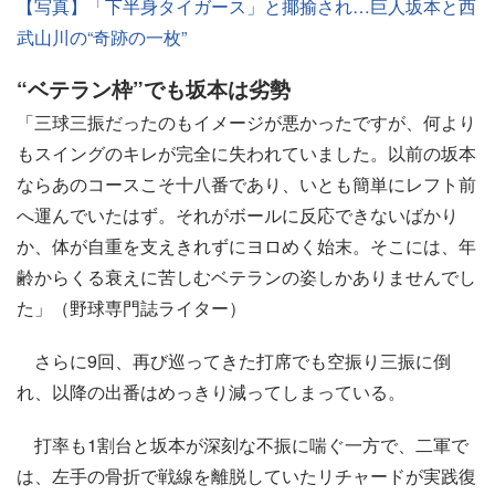
【写真】「下半身タイガース」と揶揄され…巨人坂本と西
武山川の“奇跡の一枚”
“ベテラン枠”でも坂本は劣勢
「三球三振だったのもイメージが悪かったですが、何より
もスイングのキレが完全に失われていました。以前の坂本
ならあのコースこそ十八番であり、いとも簡単にレフト前
へ運んでいたはず。それがボールに反応できないばかり
か、体が自重を支えきれずにヨロめく始末。そこには、年
齢からくる衰えに苦しむベテランの姿しかありませんでし
た」（野球専門誌ライター）
さらに9回、再び巡ってきた打席でも空振り三振に倒
れ、以降の出番はめっきり減ってしまっている。
打率も1割台と坂本が深刻な不振に喘ぐ一方で、二軍で
は、左手の骨折で戦線を離脱していたリチャードが実践復