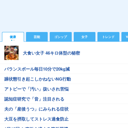
健康
芸能
ゴシップ
女子
トレンド
Y
大食い女子 46キロ体型の秘密
バランスボール毎日10分で20kg減
躁状態引き起こしかねないNG行動
アトピーで「汚い」扱いされ苦悩
認知症研究で「音」注目される
夫の「産後うつ」にみられる症状
大豆を摂取してストレス過食防止