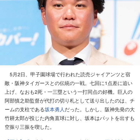
5月2日、甲子園球場で行われた読売ジャイアンツと宿
敵・阪神タイガースとの伝統の一戦。七回に1点差に追い
上げ、なおも2死・一三塁という一打同点の好機。巨人の
阿部慎之助監督が代打の切り札として送り出したのは、チ
ームの支柱である
坂本勇人
だった。しかし、阪神先発の大
竹耕太郎が投じた内角直球に対し、坂本はバットを出すも
空振り三振を喫した。