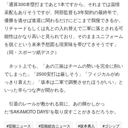
「通算300本塁打まであと1本ですから、それまでは温情
采配もありそうですが、阿部監督も3年契約の最終年で、
優勝を逃せば進退に関わるだけにどこまで我慢できるか。
リチャードもしくは丸との入れ替えで二軍に落とされる可
能性はかなり高いと見られており、そのままユニフォーム
を脱ぐという未来予想図も現実味を帯びてきそうです」
（同・スポーツ紙デスク）
ネット上でも、「あの三振はチームの勢いを完全に削い
でしまった」「2500安打は厳しそう」「フィジカルがめ
っきり衰えた」「坂本は二軍で調整させたほうがいい」と
いった辛らつな声が聞かれる。
引退のレールが敷かれる前に、あの輝かしかっ
た“SAKAMOTO DAYS”を取り戻すことがきるだろうか。
#芸能ニュース
#芸能総合ニュース
#坂本勇人
#ゴシップ