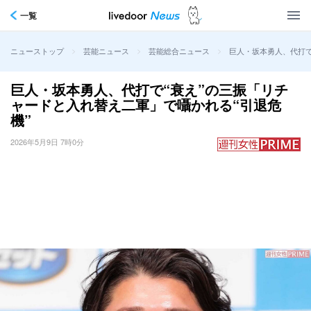
一覧
>
>
>
巨人・坂本勇人、代打で
ニューストップ
芸能ニュース
芸能総合ニュース
巨人・坂本勇人、代打で“衰え”の三振「リチ
ャードと入れ替え二軍」で囁かれる“引退危
機”
2026年5月9日 7時0分