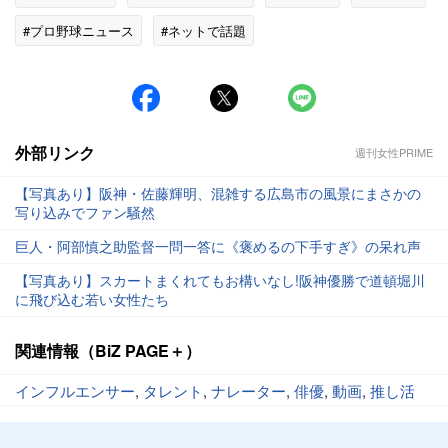
#プロ野球ニュース
#ネットで話題
#巨人（読売ジャイアンツ）
外部リンク
週刊女性PRIME
【写真あり】阪神・佐藤輝明、混雑する広島市の風景にまさかの
写り込みでファン騒然
巨人・阿部慎之助監督一問一答に《褒めるの下手すぎ》の呆れ声
【写真あり】スカートまくれてもお構いなし!阪神優勝で道頓堀川
に飛び込む若い女性たち
関連情報（BiZ PAGE＋）
インフルエンサー
,
タレント
,
ナレーター
,
俳優
,
動画
,
推し活