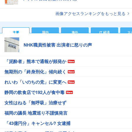
画像アクセスランキングをもっと見る
主要
国内
海外
IT 経済
ス
NHK職員性被害 出演者に怒りの声
「泥酔者」熊本で通報が頻発か
無期刑の「終身刑化」傾向続く
れいわ「いのちの党」に変更へ
静岡の飲食店で192人が食中毒
女性はねる「無呼吸」治療せず
福岡の議長 地震巡り不謹慎発言
「43億円分」キャンセル? 女逮捕