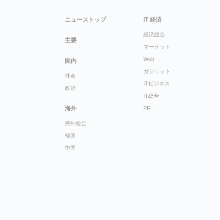
ニューストップ
IT 経済
経済総合
主要
マーケット
Web
国内
ガジェット
社会
ITビジネス
政治
IT総合
海外
PR
海外総合
韓国
中国