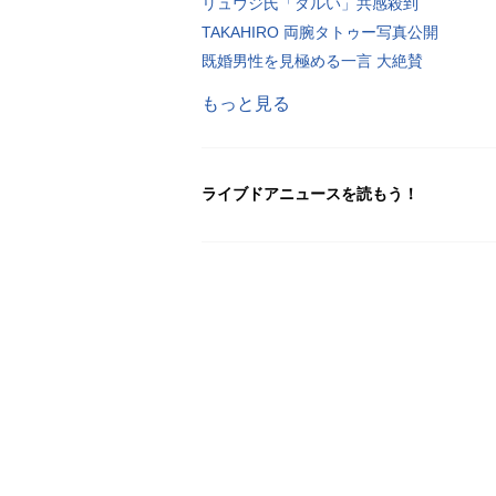
リュウジ氏「ダルい」共感殺到
TAKAHIRO 両腕タトゥー写真公開
既婚男性を見極める一言 大絶賛
もっと見る
ライブドアニュースを読もう！