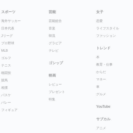
スポーツ
芸能
女子
海外サッカー
芸能総合
恋愛
日本代表
音楽
ライフスタイル
Jリーグ
韓流
ファッション
プロ野球
グラビア
トレンド
MLB
テレビ
本
ゴルフ
ゴシップ
教育・仕事
テニス
からだ
格闘技
映画
マネー
競馬
レビュー
車
相撲
プレゼント
グルメ
バスケ
特集
バレー
YouTube
フィギュア
サブカル
アニメ