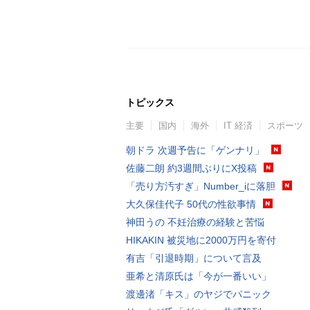
トピックス
主要
国内
海外
IT 経済
スポーツ
朝ドラ 次週予告に「ゲンナリ」
佐藤二朗 約3週間ぶりにX投稿
「売り方汚すぎ」Number_iに落胆
大久保佳代子 50代の性欲事情
神田うの 不妊治療の経験と苦悩
HIKAKIN 被災地に2000万円を寄付
有吉「引退時期」について言及
亜希と清原氏は「今が一番いい」
渡邊渚「キス」のヤジでパニック