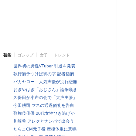
芸能
ゴシップ
女子
トレンド
世界初の男性VTuber 引退を発表
執行猶予つけば御の字 記者指摘
バカヤロー…人気声優が別れ悲痛
おぎやはぎ「おじさん」論争嘆き
久保田が小声の会で「大声主張」
今田耕司 マネの通過儀礼を告白
歌舞伎俳優 20代女性ひき逃げか
川崎希 アレクとナンパで出会う
たらこCM元子役 産後体重に悲鳴