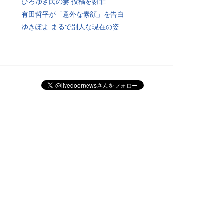
ひろゆき氏の妻 投稿を謝罪
有田哲平が「意外な素顔」を告白
ゆきぽよ まるで別人な現在の姿