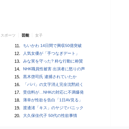
スポーツ
芸能
女子
11.
ちいかわ 14日間で興収50億突破
12.
人気女優が「手つなぎデート」
13.
みな実を守った? 粋な行動に称賛
14.
NHK職員性被害 出演者に怒りの声
15.
黒木啓司氏 逮捕されていたか
16.
「パパ」の文字消え完全沈黙続く
17.
受信料が…NHKの対応に不満爆発
18.
薄幸が性欲を告白「1日AV見る」
19.
渡邊渚「キス」のヤジでパニック
20.
大久保佳代子 50代の性欲事情