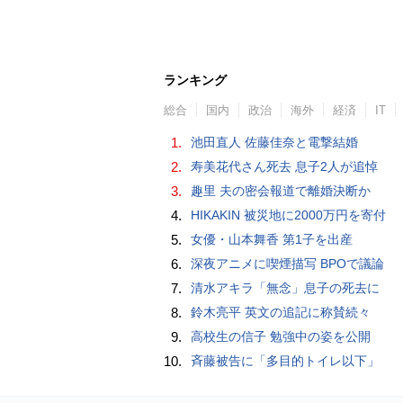
ランキング
総合
国内
政治
海外
経済
IT
1.
池田直人 佐藤佳奈と電撃結婚
2.
寿美花代さん死去 息子2人が追悼
3.
趣里 夫の密会報道で離婚決断か
4.
HIKAKIN 被災地に2000万円を寄付
5.
女優・山本舞香 第1子を出産
6.
深夜アニメに喫煙描写 BPOで議論
7.
清水アキラ「無念」息子の死去に
8.
鈴木亮平 英文の追記に称賛続々
9.
高校生の信子 勉強中の姿を公開
10.
斉藤被告に「多目的トイレ以下」