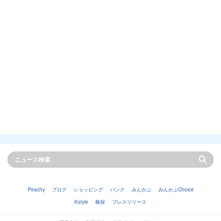
Peachy
ブログ
ショッピング
バンク
みんかぶ
みんかぶChoice
Kstyle
株探
プレスリリース