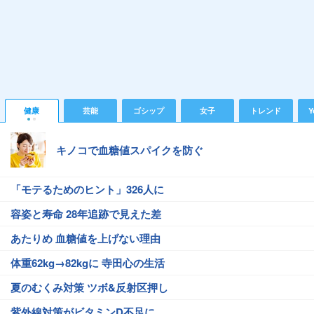
健康
芸能
ゴシップ
女子
トレンド
Y
キノコで血糖値スパイクを防ぐ
「モテるためのヒント」326人に
容姿と寿命 28年追跡で見えた差
あたりめ 血糖値を上げない理由
体重62kg→82kgに 寺田心の生活
夏のむくみ対策 ツボ&反射区押し
紫外線対策がビタミンD不足に