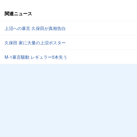
関連ニュース
上沼への暴言 久保田が真相告白
久保田 家に大量の上沼ポスター
M-1暴言騒動 レギュラー5本失う