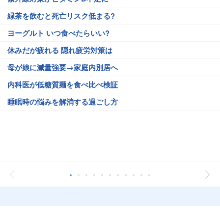
緑茶を飲むと死亡リスク低まる?
ヨーグルト いつ食べたらいい?
休みだが疲れる 隠れ疲労対策は
母が娘に減量強要→家庭内別居へ
内科医が低糖質麺を食べ比べ検証
睡眠時の悩みを解消する過ごし方