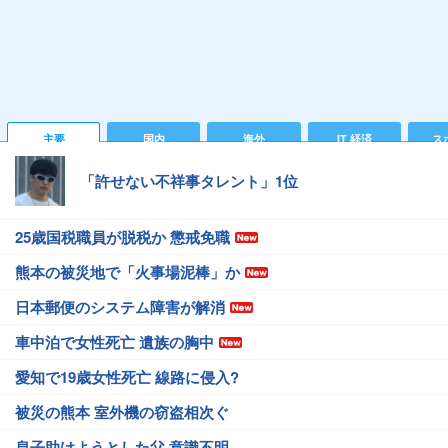
主要
国内
海外
IT 経済
ス
「許せない不祥事タレント」1位
25歳国税職員が脱税か 懲戒免職
熊本の被災地で「火事場泥棒」か
日本郵便のシステム障害が解消
車中泊で女性死亡 遺族の胸中
愛知で19歳女性死亡 線路に侵入?
被災の熊本 室外機の窃盗相次ぐ
息子助けようとした父 意識不明