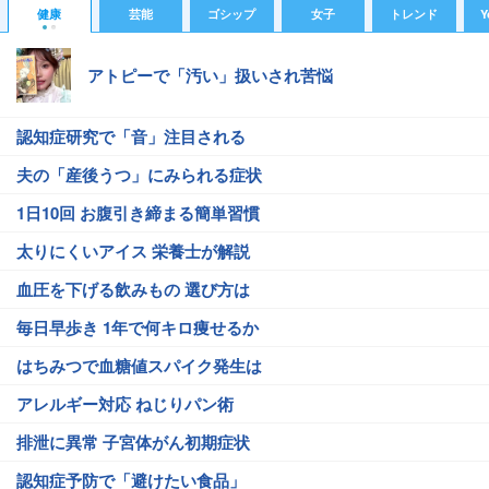
健康
芸能
ゴシップ
女子
トレンド
Y
アトピーで「汚い」扱いされ苦悩
認知症研究で「音」注目される
夫の「産後うつ」にみられる症状
1日10回 お腹引き締まる簡単習慣
太りにくいアイス 栄養士が解説
血圧を下げる飲みもの 選び方は
毎日早歩き 1年で何キロ痩せるか
はちみつで血糖値スパイク発生は
アレルギー対応 ねじりパン術
排泄に異常 子宮体がん初期症状
認知症予防で「避けたい食品」