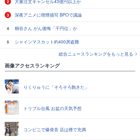
大量注文キャンセル43億円以上か
2
深夜アニメに喫煙描写 BPOで議論
3
桐谷さん がん後悔「千円位」か
4
シャインマスカット約400房盗難
5
総合ニュースランキングをもっと見る
画像アクセスランキング
りくりゅうに「そろそろ飽きた」
トリプル台風 お盆の天気予想
コンビニで爆発音 店は煙で充満