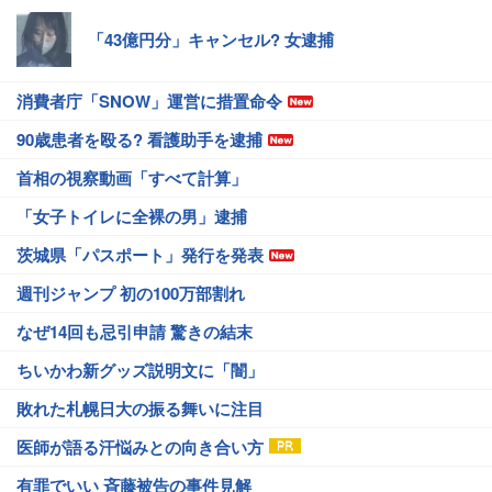
「43億円分」キャンセル? 女逮捕
消費者庁「SNOW」運営に措置命令
90歳患者を殴る? 看護助手を逮捕
首相の視察動画「すべて計算」
「女子トイレに全裸の男」逮捕
茨城県「パスポート」発行を発表
週刊ジャンプ 初の100万部割れ
なぜ14回も忌引申請 驚きの結末
ちいかわ新グッズ説明文に「闇」
敗れた札幌日大の振る舞いに注目
医師が語る汗悩みとの向き合い方
有罪でいい 斉藤被告の事件見解